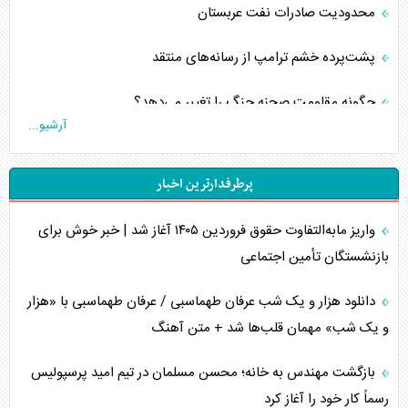
محدودیت صادرات نفت عربستان
پشت‌پرده خشم ترامپ از رسانه‌های منتقد
چگونه مقاومت صحنه جنگ را تغییر می‌دهد؟
آرشیو...
جنگ رمضان و معضل حضور نظامیان آمریکایی
پرطرفدارترین اخبار
تحلیل جامع پدیده تراستی‌ها
واریز مابه‌التفاوت حقوق فروردین ۱۴۰۵ آغاز شد | خبر خوش برای
تأثیر جنگ ایران و آمریکا بر اقتصاد جهانی
بازنشستگان تأمین اجتماعی
تخریب پل‌ها در اوکراین و فروپاشی روایت دوگانه غرب
دانلود هزار و یک شب عرفان طهماسبی / عرفان طهماسبی با «هزار
اربعین، کابوس مشترک تل‌آویو-واشنگتن
و یک شب» مهمان قلب‌ها شد + متن آهنگ
برنامه هفتم توسعه در نقطه کور سیاستگذاری
بازگشت مهندس به خانه؛ محسن مسلمان در تیم امید پرسپولیس
رسماً کار خود را آغاز کرد