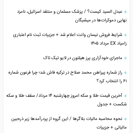
کنوانسیون دریای خزر در راستای منافع ملی است؟
عبدل السید کیست؟ / پزشک مسلمان و منتقد اسرائیل، نامزد
اوکراین بازوی مخرب آمریکا در غرب آسیا
نهایی دموکرات‌ها در میشیگان
اهمیت راهبردی اردن برای آمریکا
شرایط فروش نیسان وانت اعلام شد + جزییات ثبت نام اعتباری
زامیاد EX مرداد ۱۴۰۵
پیام، ظرفیت بالفعل‌نشده تجارت ایران
ماجرای خودآزاری پرز هیلتون در لایو تیک تاک
همسویی عربستان با سنتکام علیه متحدان ایران
راز شماره پیراهن محمد صلاح در ترکیه فاش شد؛ چرا فرعون شماره
ترامپ و توهم خلع سلاح حماس
۶۱ را انتخاب کرد؟
چرا کویت به دنبال شریک امنیتی جدید است؟
آخرین قیمت طلا و سکه امروز چهارشنبه ۱۴ مرداد/ سقف طلا و سکه
شکست + جدول
نحوه محاسبه مالیات بلاگر‌ها / این گروه از پردرآمد‌ها زیر ذره‌بین
مالیاتی + جزییات