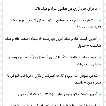
ماجرای خودآزاری پرز هیلتون در لایو تیک تاک
همسویی عربستان با سنتکام علیه متحدان ایران
راز شماره پیراهن محمد صلاح در ترکیه فاش شد؛ چرا فرعون شماره
ترامپ و توهم خلع سلاح حماس
۶۱ را انتخاب کرد؟
چرا کویت به دنبال شریک امنیتی جدید است؟
آخرین قیمت طلا و سکه امروز چهارشنبه ۱۴ مرداد/ سقف طلا و سکه
شکست + جدول
نحوه محاسبه مالیات بلاگر‌ها / این گروه از پردرآمد‌ها زیر ذره‌بین
مالیاتی + جزییات
تبدیل قبوض آب، برق و گاز به اینترنت رایگان / پرداخت قبوض با
همراه من + راهنما
آخرین قیمت دلار، یورو و سایر ارز‌ها ۱۲ مرداد ۱۴۰۵ / جدول
تفاوت خشخاش با شقایق اولیفرا؛ راهنمای کاربرد دارویی شقایق