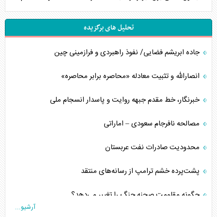
تحلیل های برگزیده
جاده ابریشم فضایی/ نفوذ راهبردی و فرازمینی چین
انصارالله و تثبیت معادله «محاصره برابر محاصره»
خبرنگار، خط مقدم جبهه روایت و پاسدار انسجام ملی
مصالحه نافرجام سعودی – اماراتی
محدودیت صادرات نفت عربستان
پشت‌پرده خشم ترامپ از رسانه‌های منتقد
چگونه مقاومت صحنه جنگ را تغییر می‌دهد؟
آرشیو...