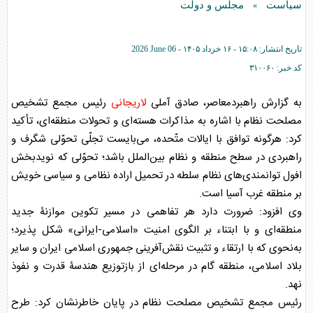
سیاست
مجلس و دولت
»
تاریخ انتشار:
۱۵:۰۸ - ۱۶ خرداد ۱۴۰۵ -
2026 June 06
کد خبر:
۳۱۰۰۶۰
به گزارش راهبردمعاصر، صادق آملی
لاریجانی
رئیس مجمع تشخیص
مصلحت نظام با اشاره به مذاکرات هسته‌ای و تحولات منطقه‌ای، تأکید
کرد: هرگونه توافق با ایالات متّحده، می‌بایست تجلّی تحوّلی شگرف و
راهبردی در سطح منطقه و نظام بین‌الملل باشد؛ تحوّلی که نویدبخش
افول توانمندی‌های نظام سلطه در تحمیل اراده نظامی و سیاسی خویش
بر منطقه غرب آسیا است.
وی افزود: ضرورت دارد هر تفاهمی در مسیر تکوین موازنۀ جدید
منطقه‌ای و با ابتناء بر الگوی امنیت «اسلامی-ایرانی» شکل پذیرد؛
به‌نحوی که با ارتقاء و تثبیت نقش‌آفرینی جمهوری اسلامی ایران و سایر
بلاد اسلامی، منطقه گام در مرحله‌ای از بازتوزیع هندسۀ قدرت و نفوذ
نهد.
رئیس مجمع تشخیص مصلحت نظام در پایان خاطرنشان کرد: طرح