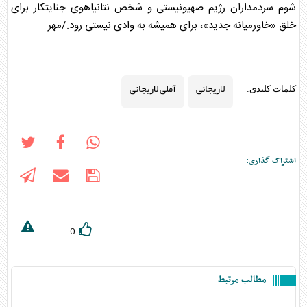
شوم سردمداران رژیم صهیونیستی و شخص نتانیاهوی جنایتکار برای
خلق «خاورمیانه جدید»، برای همیشه به وادی نیستی رود./مهر
لاریجانی
آملی لاریجانی
کلمات کلیدی:
اشتراک گذاری:
0
مطالب مرتبط