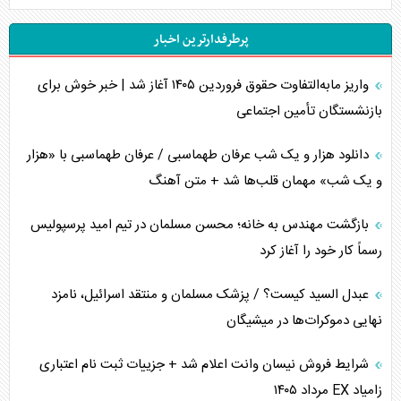
جنگ رمضان و معضل حضور نظامیان آمریکایی
پرطرفدارترین اخبار
تحلیل جامع پدیده تراستی‌ها
واریز مابه‌التفاوت حقوق فروردین ۱۴۰۵ آغاز شد | خبر خوش برای
تأثیر جنگ ایران و آمریکا بر اقتصاد جهانی
بازنشستگان تأمین اجتماعی
تخریب پل‌ها در اوکراین و فروپاشی روایت دوگانه غرب
دانلود هزار و یک شب عرفان طهماسبی / عرفان طهماسبی با «هزار
اربعین، کابوس مشترک تل‌آویو-واشنگتن
و یک شب» مهمان قلب‌ها شد + متن آهنگ
برنامه هفتم توسعه در نقطه کور سیاستگذاری
بازگشت مهندس به خانه؛ محسن مسلمان در تیم امید پرسپولیس
رسماً کار خود را آغاز کرد
کنوانسیون دریای خزر در راستای منافع ملی است؟
عبدل السید کیست؟ / پزشک مسلمان و منتقد اسرائیل، نامزد
اوکراین بازوی مخرب آمریکا در غرب آسیا
نهایی دموکرات‌ها در میشیگان
اهمیت راهبردی اردن برای آمریکا
شرایط فروش نیسان وانت اعلام شد + جزییات ثبت نام اعتباری
زامیاد EX مرداد ۱۴۰۵
پیام، ظرفیت بالفعل‌نشده تجارت ایران