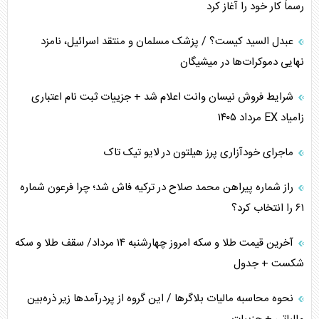
رسماً کار خود را آغاز کرد
پیام، ظرفیت بالفعل‌نشده تجارت ایران
عبدل السید کیست؟ / پزشک مسلمان و منتقد اسرائیل، نامزد
همسویی عربستان با سنتکام علیه متحدان ایران
نهایی دموکرات‌ها در میشیگان
ترامپ و توهم خلع سلاح حماس
شرایط فروش نیسان وانت اعلام شد + جزییات ثبت نام اعتباری
زامیاد EX مرداد ۱۴۰۵
چرا کویت به دنبال شریک امنیتی جدید است؟
ماجرای خودآزاری پرز هیلتون در لایو تیک تاک
اعتراف غرب به قدرت ایران در تثبیت معادلات
راز شماره پیراهن محمد صلاح در ترکیه فاش شد؛ چرا فرعون شماره
خطای راهبردی ترامپ مقابل برزیل
۶۱ را انتخاب کرد؟
متن و حاشیه سفر نتانیاهو به آمریکا
آخرین قیمت طلا و سکه امروز چهارشنبه ۱۴ مرداد/ سقف طلا و سکه
شکست + جدول
نحوه محاسبه مالیات بلاگر‌ها / این گروه از پردرآمد‌ها زیر ذره‌بین