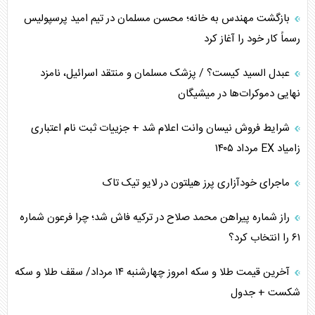
چرا کویت به دنبال شریک امنیتی جدید است؟
بازگشت مهندس به خانه؛ محسن مسلمان در تیم امید پرسپولیس
رسماً کار خود را آغاز کرد
اعتراف غرب به قدرت ایران در تثبیت معادلات
عبدل السید کیست؟ / پزشک مسلمان و منتقد اسرائیل، نامزد
خطای راهبردی ترامپ مقابل برزیل
نهایی دموکرات‌ها در میشیگان
متن و حاشیه سفر نتانیاهو به آمریکا
شرایط فروش نیسان وانت اعلام شد + جزییات ثبت نام اعتباری
زامیاد EX مرداد ۱۴۰۵
نقش راهبردی ایران در دیپلماسی غذایی جهان
ماجرای خودآزاری پرز هیلتون در لایو تیک تاک
فضای مجازی، چالش تربیتی خانواده‌ها
راز شماره پیراهن محمد صلاح در ترکیه فاش شد؛ چرا فرعون شماره
پیامدهای خطرناک حمله اوکراین به کشتی ایرانی
۶۱ را انتخاب کرد؟
تجارت خارجی، تحریم و محاصره
آخرین قیمت طلا و سکه امروز چهارشنبه ۱۴ مرداد/ سقف طلا و سکه
شکست + جدول