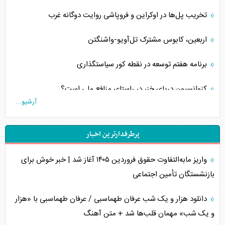
تخریب پل‌ها در اوکراین و فروپاشی روایت دوگانه غرب
اربعین، کابوس مشترک تل‌آویو-واشنگتن
برنامه هفتم توسعه در نقطه کور سیاستگذاری
کنوانسیون دریای خزر در راستای منافع ملی است؟
آرشیو...
اوکراین بازوی مخرب آمریکا در غرب آسیا
پرطرفدارترین اخبار
اهمیت راهبردی اردن برای آمریکا
واریز مابه‌التفاوت حقوق فروردین ۱۴۰۵ آغاز شد | خبر خوش برای
پیام، ظرفیت بالفعل‌نشده تجارت ایران
بازنشستگان تأمین اجتماعی
همسویی عربستان با سنتکام علیه متحدان ایران
دانلود هزار و یک شب عرفان طهماسبی / عرفان طهماسبی با «هزار
ترامپ و توهم خلع سلاح حماس
و یک شب» مهمان قلب‌ها شد + متن آهنگ