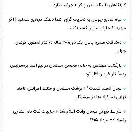
چگونه مقاومت صحنه جنگ را تغییر می‌دهد؟
کارآگاهان تا مثله شدن پیکر + جزئیات تازه
جنگ رمضان و معضل حضور نظامیان آمریکایی
پیام هادی چوپان به تخریب گران: شما دلقک مجازی هستید | اگر
مردید افتخارات من را کسب کنید
تحلیل جامع پدیده تراستی‌ها
درگذشت مسی؛ پایان یک دوره ۳۰ ساله در کنار اسطوره فوتبال
تأثیر جنگ ایران و آمریکا بر اقتصاد جهانی
جهان
تخریب پل‌ها در اوکراین و فروپاشی روایت دوگانه غرب
بازگشت مهندس به خانه؛ محسن مسلمان در تیم امید پرسپولیس
اربعین، کابوس مشترک تل‌آویو-واشنگتن
رسماً کار خود را آغاز کرد
عبدل السید کیست؟ / پزشک مسلمان و منتقد اسرائیل، نامزد
نهایی دموکرات‌ها در میشیگان
شرایط فروش نیسان وانت اعلام شد + جزییات ثبت نام اعتباری
زامیاد EX مرداد ۱۴۰۵