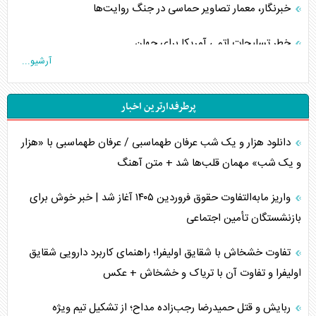
خبرنگار، معمار تصاویر حماسی در جنگ روایت‌ها
خطر تسلیحات اتمی آمریکا برای جهان
آرشیو...
چگونه عربستان برابر ایران دچار خطای محاسباتی شد؟
پرطرفدارترین اخبار
جاده ابریشم فضایی/ نفوذ راهبردی و فرازمینی چین
دانلود هزار و یک شب عرفان طهماسبی / عرفان طهماسبی با «هزار
انصارالله و تثبیت معادله «محاصره برابر محاصره»
و یک شب» مهمان قلب‌ها شد + متن آهنگ
خبرنگار، خط مقدم جبهه روایت و پاسدار انسجام ملی
واریز مابه‌التفاوت حقوق فروردین ۱۴۰۵ آغاز شد | خبر خوش برای
مصالحه نافرجام سعودی – اماراتی
بازنشستگان تأمین اجتماعی
محدودیت صادرات نفت عربستان
تفاوت خشخاش با شقایق اولیفرا؛ راهنمای کاربرد دارویی شقایق
اولیفرا و تفاوت آن با تریاک و خشخاش + عکس
پشت‌پرده خشم ترامپ از رسانه‌های منتقد
ربایش و قتل حمیدرضا رجب‌زاده مداح؛ از تشکیل تیم ویژه