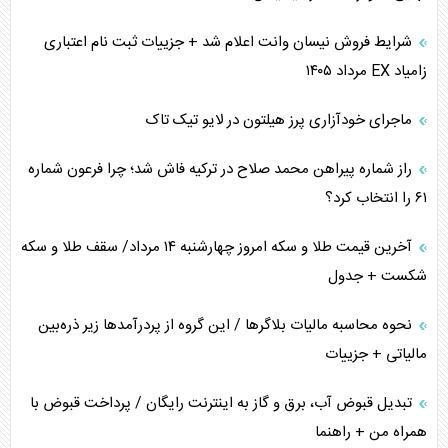
ترامپ و توهم خلع سلاح حماس
شرایط فروش نیسان وانت اعلام شد + جزییات ثبت نام اعتباری
زامیاد EX مرداد ۱۴۰۵
چرا کویت به دنبال شریک امنیتی جدید است؟
ماجرای خودآزاری پرز هیلتون در لایو تیک تاک
اعتراف غرب به قدرت ایران در تثبیت معادلات
راز شماره پیراهن محمد صلاح در ترکیه فاش شد؛ چرا فرعون شماره
خطای راهبردی ترامپ مقابل برزیل
۶۱ را انتخاب کرد؟
متن و حاشیه سفر نتانیاهو به آمریکا
آخرین قیمت طلا و سکه امروز چهارشنبه ۱۴ مرداد/ سقف طلا و سکه
شکست + جدول
نحوه محاسبه مالیات بلاگر‌ها / این گروه از پردرآمد‌ها زیر ذره‌بین
مالیاتی + جزییات
تبدیل قبوض آب، برق و گاز به اینترنت رایگان / پرداخت قبوض با
همراه من + راهنما