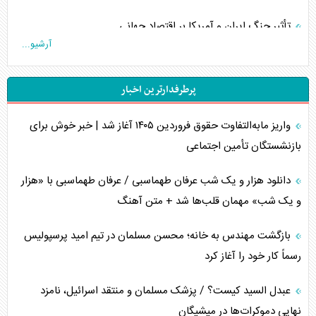
تأثیر جنگ ایران و آمریکا بر اقتصاد جهانی
آرشیو...
تخریب پل‌ها در اوکراین و فروپاشی روایت دوگانه غرب
پرطرفدارترین اخبار
اربعین، کابوس مشترک تل‌آویو-واشنگتن
واریز مابه‌التفاوت حقوق فروردین ۱۴۰۵ آغاز شد | خبر خوش برای
برنامه هفتم توسعه در نقطه کور سیاستگذاری
بازنشستگان تأمین اجتماعی
کنوانسیون دریای خزر در راستای منافع ملی است؟
دانلود هزار و یک شب عرفان طهماسبی / عرفان طهماسبی با «هزار
اوکراین بازوی مخرب آمریکا در غرب آسیا
و یک شب» مهمان قلب‌ها شد + متن آهنگ
اهمیت راهبردی اردن برای آمریکا
بازگشت مهندس به خانه؛ محسن مسلمان در تیم امید پرسپولیس
رسماً کار خود را آغاز کرد
پیام، ظرفیت بالفعل‌نشده تجارت ایران
عبدل السید کیست؟ / پزشک مسلمان و منتقد اسرائیل، نامزد
همسویی عربستان با سنتکام علیه متحدان ایران
نهایی دموکرات‌ها در میشیگان