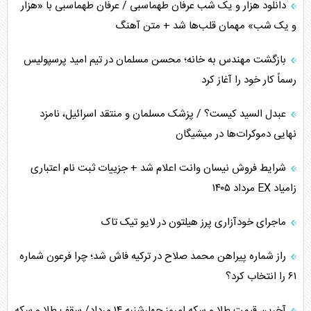
دانلود هزار و یک شب عرفان طهماسبی / عرفان طهماسبی با «هزار
اربعین، کابوس مشترک تل‌آویو-واشنگتن
و یک شب» مهمان قلب‌ها شد + متن آهنگ
برنامه هفتم توسعه در نقطه کور سیاستگذاری
بازگشت مهندس به خانه؛ محسن مسلمان در تیم امید پرسپولیس
رسماً کار خود را آغاز کرد
کنوانسیون دریای خزر در راستای منافع ملی است؟
عبدل السید کیست؟ / پزشک مسلمان و منتقد اسرائیل، نامزد
اوکراین بازوی مخرب آمریکا در غرب آسیا
نهایی دموکرات‌ها در میشیگان
اهمیت راهبردی اردن برای آمریکا
شرایط فروش نیسان وانت اعلام شد + جزییات ثبت نام اعتباری
زامیاد EX مرداد ۱۴۰۵
پیام، ظرفیت بالفعل‌نشده تجارت ایران
ماجرای خودآزاری پرز هیلتون در لایو تیک تاک
همسویی عربستان با سنتکام علیه متحدان ایران
راز شماره پیراهن محمد صلاح در ترکیه فاش شد؛ چرا فرعون شماره
ترامپ و توهم خلع سلاح حماس
۶۱ را انتخاب کرد؟
چرا کویت به دنبال شریک امنیتی جدید است؟
آخرین قیمت طلا و سکه امروز چهارشنبه ۱۴ مرداد/ سقف طلا و سکه