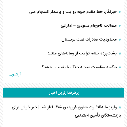
خبرنگار، خط مقدم جبهه روایت و پاسدار انسجام ملی
مصالحه نافرجام سعودی – اماراتی
محدودیت صادرات نفت عربستان
پشت‌پرده خشم ترامپ از رسانه‌های منتقد
چگونه مقاومت صحنه جنگ را تغییر می‌دهد؟
آرشیو...
جنگ رمضان و معضل حضور نظامیان آمریکایی
پرطرفدارترین اخبار
تحلیل جامع پدیده تراستی‌ها
واریز مابه‌التفاوت حقوق فروردین ۱۴۰۵ آغاز شد | خبر خوش برای
تأثیر جنگ ایران و آمریکا بر اقتصاد جهانی
بازنشستگان تأمین اجتماعی
تخریب پل‌ها در اوکراین و فروپاشی روایت دوگانه غرب