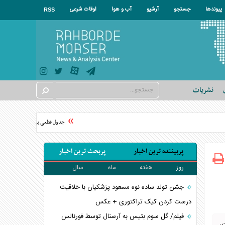
پیوندها
جستجو
آرشیو
آب و هوا
اوقات شرعی
RSS
نشریات
جدول قطعی برق استان تهران فردا پنجشنبه ۱۵ مرداد ۱۴۰۵ + نح
پربیننده ترین اخبار
پربحث ترین اخبار
روز
هفته
ماه
سال
جشن تولد ساده نوه مسعود پزشکیان با خلاقیت
درست کردن کیک تراکتوری + عکس
فیلم/ گل سوم بتیس به آرسنال توسط فورنالس