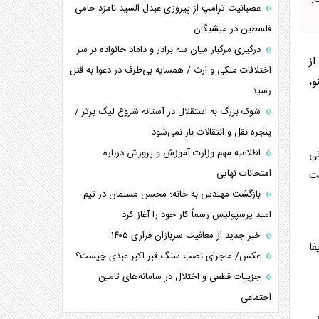
فت:
عصبانیت ترامپ از پیروزی عبدل السید نامزد حامی
فلسطین در میشیگان
درگیری مرگبار میان سه برادر و داماد خانواده بر سر
یکی از
اختلافات ملکی و ارث / همسایه بی‌طرف در دعوا به قتل
و،
رسید
شوک بزرگ به استقلال در آستانه شروع لیگ برتر /
پنجره نقل و انتقالات باز نمی‌شود
اطلاعیه مهم وزارت آموزش و پرورش درباره
ی
امتحانات نهایی
یت
بازگشت مهندس به خانه؛ محسن مسلمان در تیم
امید پرسپولیس رسماً کار خود را آغاز کرد
خبر جدید از معافیت سربازان فراری ۱۴۰۵
فا
عکس/ ماجرای نصب سنگ قبر اکبر عبدی چیست؟
جزییات قطعی و اختلال در سامانه‌های تامین
اجتماعی