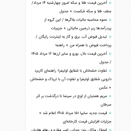
آخرین قیمت طلا و سکه امروز چهارشنبه ۱۴ مرداد/
سقف طلا و سکه شکست + جدول
نحوه محاسبه مالیات بلاگر‌ها / این گروه از
پردرآمد‌ها زیر ذره‌بین مالیاتی + جزییات
تبدیل قبوض آب، برق و گاز به اینترنت رایگان /
پرداخت قبوض با همراه من + راهنما
آخرین قیمت دلار، یورو و سایر ارز‌ها ۱۲ مرداد ۱۴۰۵
/ جدول
تفاوت خشخاش با شقایق اولیفرا؛ راهنمای کاربرد
دارویی شقایق اولیفرا و تفاوت آن با تریاک و خشخاش
+ عکس
مریم همتیان از اوج در سینما تا درگذشت بر اثر
سرطان
قیمت جدید سایپا ۱۵۱ مرداد ۱۴۰۵ اعلام شد +
جزئیات افزایش قیمت کارخانه‌ای
انحلال ماکان بند؛ جدایی امیر مقاره و رهام هادیان