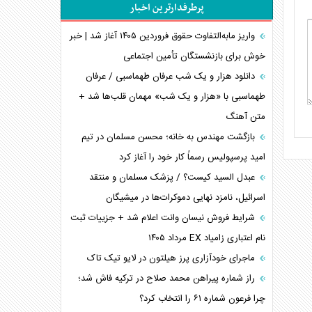
پرطرفدارترین اخبار
پیام، ظرفیت بالفعل‌نشده تجارت ایران
همسویی عربستان با سنتکام علیه متحدان ایران
واریز مابه‌التفاوت حقوق فروردین ۱۴۰۵ آغاز شد | خبر
ترامپ و توهم خلع سلاح حماس
خوش برای بازنشستگان تأمین اجتماعی
چرا کویت به دنبال شریک امنیتی جدید است؟
دانلود هزار و یک شب عرفان طهماسبی / عرفان
اعتراف غرب به قدرت ایران در تثبیت معادلات
طهماسبی با «هزار و یک شب» مهمان قلب‌ها شد +
متن آهنگ
خطای راهبردی ترامپ مقابل برزیل
متن و حاشیه سفر نتانیاهو به آمریکا
بازگشت مهندس به خانه؛ محسن مسلمان در تیم
امید پرسپولیس رسماً کار خود را آغاز کرد
عبدل السید کیست؟ / پزشک مسلمان و منتقد
اسرائیل، نامزد نهایی دموکرات‌ها در میشیگان
شرایط فروش نیسان وانت اعلام شد + جزییات ثبت
نام اعتباری زامیاد EX مرداد ۱۴۰۵
ماجرای خودآزاری پرز هیلتون در لایو تیک تاک
راز شماره پیراهن محمد صلاح در ترکیه فاش شد؛
چرا فرعون شماره ۶۱ را انتخاب کرد؟