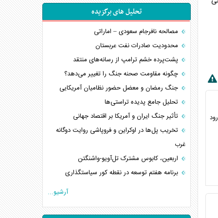
نی
تحلیل های برگزیده
مصالحه نافرجام سعودی – اماراتی
محدودیت صادرات نفت عربستان
پشت‌پرده خشم ترامپ از رسانه‌های منتقد
چگونه مقاومت صحنه جنگ را تغییر می‌دهد؟
جنگ رمضان و معضل حضور نظامیان آمریکایی
تحلیل جامع پدیده تراستی‌ها
تأثیر جنگ ایران و آمریکا بر اقتصاد جهانی
رود
تخریب پل‌ها در اوکراین و فروپاشی روایت دوگانه
غرب
اربعین، کابوس مشترک تل‌آویو-واشنگتن
برنامه هفتم توسعه در نقطه کور سیاستگذاری
کنوانسیون دریای خزر در راستای منافع ملی است؟
آرشیو...
اوکراین بازوی مخرب آمریکا در غرب آسیا
اهمیت راهبردی اردن برای آمریکا