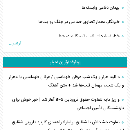
پیمان دفاعی‌ وابسته‌ها
خبرنگار، معمار تصاویر حماسی در جنگ روایت‌ها
خطر تسلیحات اتمی آمریکا برای جهان
آرشیو...
چگونه عربستان برابر ایران دچار خطای محاسباتی شد؟
پرطرفدارترین اخبار
جاده ابریشم فضایی/ نفوذ راهبردی و فرازمینی چین
دانلود هزار و یک شب عرفان طهماسبی / عرفان طهماسبی با «هزار
انصارالله و تثبیت معادله «محاصره برابر محاصره»
و یک شب» مهمان قلب‌ها شد + متن آهنگ
خبرنگار، خط مقدم جبهه روایت و پاسدار انسجام ملی
واریز مابه‌التفاوت حقوق فروردین ۱۴۰۵ آغاز شد | خبر خوش برای
مصالحه نافرجام سعودی – اماراتی
بازنشستگان تأمین اجتماعی
محدودیت صادرات نفت عربستان
تفاوت خشخاش با شقایق اولیفرا؛ راهنمای کاربرد دارویی شقایق