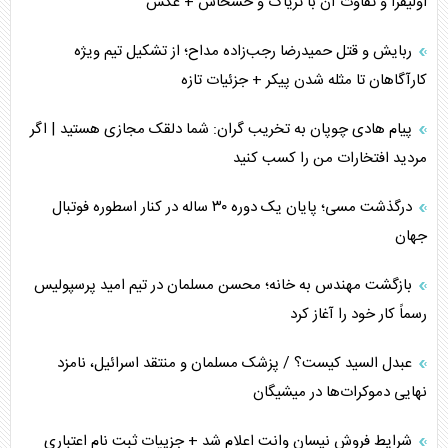
اولیفرا و تفاوت آن با تریاک و خشخاش + عکس
پشت‌پرده خشم ترامپ از رسانه‌های منتقد
ربایش و قتل حمیدرضا رجب‌زاده مداح؛ از تشکیل تیم ویژه
چگونه مقاومت صحنه جنگ را تغییر می‌دهد؟
کارآگاهان تا مثله شدن پیکر + جزئیات تازه
جنگ رمضان و معضل حضور نظامیان آمریکایی
پیام هادی چوپان به تخریب گران: شما دلقک مجازی هستید | اگر
مردید افتخارات من را کسب کنید
تحلیل جامع پدیده تراستی‌ها
درگذشت مسی؛ پایان یک دوره ۳۰ ساله در کنار اسطوره فوتبال
تأثیر جنگ ایران و آمریکا بر اقتصاد جهانی
جهان
تخریب پل‌ها در اوکراین و فروپاشی روایت دوگانه غرب
بازگشت مهندس به خانه؛ محسن مسلمان در تیم امید پرسپولیس
اربعین، کابوس مشترک تل‌آویو-واشنگتن
رسماً کار خود را آغاز کرد
عبدل السید کیست؟ / پزشک مسلمان و منتقد اسرائیل، نامزد
نهایی دموکرات‌ها در میشیگان
شرایط فروش نیسان وانت اعلام شد + جزییات ثبت نام اعتباری