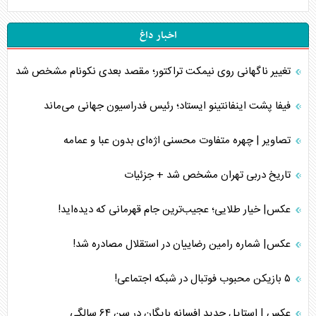
اخبار داغ
تغییر ناگهانی روی نیمکت تراکتور؛ مقصد بعدی نکونام مشخص شد
فیفا پشت اینفانتینو ایستاد؛ رئیس فدراسیون جهانی می‌ماند
تصاویر | چهره متفاوت محسنی اژه‌ای بدون عبا و عمامه
تاریخ دربی تهران مشخص شد + جزئیات
عکس| خیار طلایی؛ عجیب‌ترین جام قهرمانی که دیده‌اید!
عکس| شماره رامین رضاییان در استقلال مصادره شد!
۵ بازیکن محبوب فوتبال در شبکه اجتماعی!
عکس | استایل جدید افسانه بایگان در سن ۶۴ سالگی