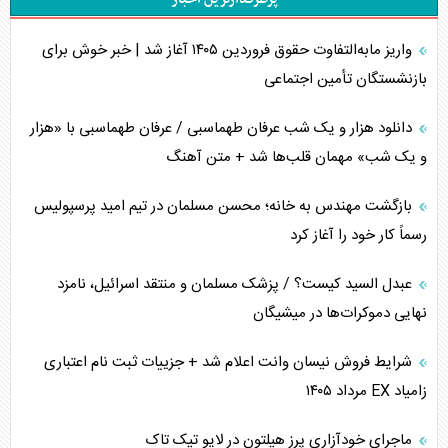
اربعین، کابوس مشترک تل‌آویو-واشنگتن
واریز مابه‌التفاوت حقوق فروردین ۱۴۰۵ آغاز شد | خبر خوش برای
برنامه هفتم توسعه در نقطه کور سیاستگذاری
بازنشستگان تأمین اجتماعی
کنوانسیون دریای خزر در راستای منافع ملی است؟
دانلود هزار و یک شب عرفان طهماسبی / عرفان طهماسبی با «هزار
اوکراین بازوی مخرب آمریکا در غرب آسیا
و یک شب» مهمان قلب‌ها شد + متن آهنگ
اهمیت راهبردی اردن برای آمریکا
بازگشت مهندس به خانه؛ محسن مسلمان در تیم امید پرسپولیس
رسماً کار خود را آغاز کرد
پیام، ظرفیت بالفعل‌نشده تجارت ایران
عبدل السید کیست؟ / پزشک مسلمان و منتقد اسرائیل، نامزد
همسویی عربستان با سنتکام علیه متحدان ایران
نهایی دموکرات‌ها در میشیگان
ترامپ و توهم خلع سلاح حماس
شرایط فروش نیسان وانت اعلام شد + جزییات ثبت نام اعتباری
زامیاد EX مرداد ۱۴۰۵
چرا کویت به دنبال شریک امنیتی جدید است؟
ماجرای خودآزاری پرز هیلتون در لایو تیک تاک