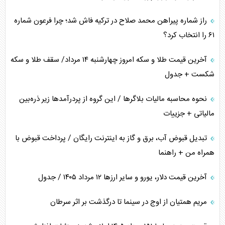
اعتراف غرب به قدرت ایران در تثبیت معادلات
راز شماره پیراهن محمد صلاح در ترکیه فاش شد؛ چرا فرعون شماره
خطای راهبردی ترامپ مقابل برزیل
۶۱ را انتخاب کرد؟
متن و حاشیه سفر نتانیاهو به آمریکا
آخرین قیمت طلا و سکه امروز چهارشنبه ۱۴ مرداد/ سقف طلا و سکه
شکست + جدول
نحوه محاسبه مالیات بلاگر‌ها / این گروه از پردرآمد‌ها زیر ذره‌بین
مالیاتی + جزییات
تبدیل قبوض آب، برق و گاز به اینترنت رایگان / پرداخت قبوض با
همراه من + راهنما
آخرین قیمت دلار، یورو و سایر ارز‌ها ۱۲ مرداد ۱۴۰۵ / جدول
مریم همتیان از اوج در سینما تا درگذشت بر اثر سرطان