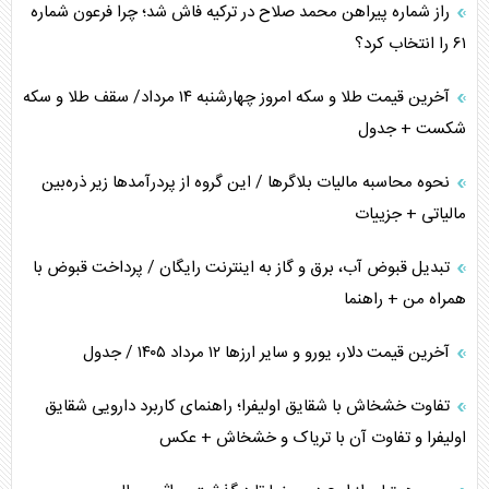
راز شماره پیراهن محمد صلاح در ترکیه فاش شد؛ چرا فرعون شماره
خطای راهبردی ترامپ مقابل برزیل
۶۱ را انتخاب کرد؟
متن و حاشیه سفر نتانیاهو به آمریکا
آخرین قیمت طلا و سکه امروز چهارشنبه ۱۴ مرداد/ سقف طلا و سکه
شکست + جدول
نحوه محاسبه مالیات بلاگر‌ها / این گروه از پردرآمد‌ها زیر ذره‌بین
مالیاتی + جزییات
تبدیل قبوض آب، برق و گاز به اینترنت رایگان / پرداخت قبوض با
همراه من + راهنما
آخرین قیمت دلار، یورو و سایر ارز‌ها ۱۲ مرداد ۱۴۰۵ / جدول
تفاوت خشخاش با شقایق اولیفرا؛ راهنمای کاربرد دارویی شقایق
اولیفرا و تفاوت آن با تریاک و خشخاش + عکس