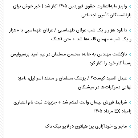
واریز مابه‌التفاوت حقوق فروردین ۱۴۰۵ آغاز شد | خبر خوش برای
برنامه هفتم توسعه در نقطه کور سیاستگذاری
بازنشستگان تأمین اجتماعی
کنوانسیون دریای خزر در راستای منافع ملی است؟
دانلود هزار و یک شب عرفان طهماسبی / عرفان طهماسبی با «هزار
اوکراین بازوی مخرب آمریکا در غرب آسیا
و یک شب» مهمان قلب‌ها شد + متن آهنگ
اهمیت راهبردی اردن برای آمریکا
بازگشت مهندس به خانه؛ محسن مسلمان در تیم امید پرسپولیس
رسماً کار خود را آغاز کرد
پیام، ظرفیت بالفعل‌نشده تجارت ایران
عبدل السید کیست؟ / پزشک مسلمان و منتقد اسرائیل، نامزد
همسویی عربستان با سنتکام علیه متحدان ایران
نهایی دموکرات‌ها در میشیگان
ترامپ و توهم خلع سلاح حماس
شرایط فروش نیسان وانت اعلام شد + جزییات ثبت نام اعتباری
زامیاد EX مرداد ۱۴۰۵
چرا کویت به دنبال شریک امنیتی جدید است؟
ماجرای خودآزاری پرز هیلتون در لایو تیک تاک
اعتراف غرب به قدرت ایران در تثبیت معادلات