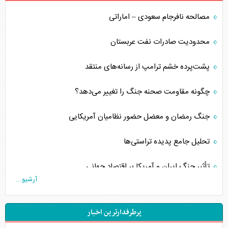
مصالحه نافرجام سعودی – اماراتی
محدودیت صادرات نفت عربستان
پشت‌پرده خشم ترامپ از رسانه‌های منتقد
چگونه مقاومت صحنه جنگ را تغییر می‌دهد؟
جنگ رمضان و معضل حضور نظامیان آمریکایی
تحلیل جامع پدیده تراستی‌ها
تأثیر جنگ ایران و آمریکا بر اقتصاد جهانی
آرشیو...
تخریب پل‌ها در اوکراین و فروپاشی روایت دوگانه غرب
پرطرفدارترین اخبار
اربعین، کابوس مشترک تل‌آویو-واشنگتن