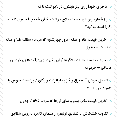
ماجرای خودآزاری پرز هیلتون در لایو تیک تاک
همسویی عربستان با سنتکام علیه متحدان ایران
راز شماره پیراهن محمد صلاح در ترکیه فاش شد؛ چرا فرعون شماره
ترامپ و توهم خلع سلاح حماس
۶۱ را انتخاب کرد؟
چرا کویت به دنبال شریک امنیتی جدید است؟
آخرین قیمت طلا و سکه امروز چهارشنبه ۱۴ مرداد/ سقف طلا و سکه
شکست + جدول
نحوه محاسبه مالیات بلاگر‌ها / این گروه از پردرآمد‌ها زیر ذره‌بین
مالیاتی + جزییات
تبدیل قبوض آب، برق و گاز به اینترنت رایگان / پرداخت قبوض با
همراه من + راهنما
آخرین قیمت دلار، یورو و سایر ارز‌ها ۱۲ مرداد ۱۴۰۵ / جدول
تفاوت خشخاش با شقایق اولیفرا؛ راهنمای کاربرد دارویی شقایق