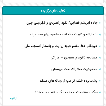
تحلیل های برگزیده
جاده ابریشم فضایی/ نفوذ راهبردی و فرازمینی چین
انصارالله و تثبیت معادله «محاصره برابر محاصره»
خبرنگار، خط مقدم جبهه روایت و پاسدار انسجام ملی
مصالحه نافرجام سعودی – اماراتی
محدودیت صادرات نفت عربستان
پشت‌پرده خشم ترامپ از رسانه‌های منتقد
چگونه مقاومت صحنه جنگ را تغییر می‌دهد؟
آرشیو...
جنگ رمضان و معضل حضور نظامیان آمریکایی