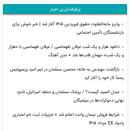
پرطرفدارترین اخبار
تحلیل جامع پدیده تراستی‌ها
واریز مابه‌التفاوت حقوق فروردین ۱۴۰۵ آغاز شد | خبر خوش برای
تأثیر جنگ ایران و آمریکا بر اقتصاد جهانی
بازنشستگان تأمین اجتماعی
تخریب پل‌ها در اوکراین و فروپاشی روایت دوگانه غرب
دانلود هزار و یک شب عرفان طهماسبی / عرفان طهماسبی با «هزار
اربعین، کابوس مشترک تل‌آویو-واشنگتن
و یک شب» مهمان قلب‌ها شد + متن آهنگ
برنامه هفتم توسعه در نقطه کور سیاستگذاری
بازگشت مهندس به خانه؛ محسن مسلمان در تیم امید پرسپولیس
رسماً کار خود را آغاز کرد
کنوانسیون دریای خزر در راستای منافع ملی است؟
عبدل السید کیست؟ / پزشک مسلمان و منتقد اسرائیل، نامزد
اوکراین بازوی مخرب آمریکا در غرب آسیا
نهایی دموکرات‌ها در میشیگان
اهمیت راهبردی اردن برای آمریکا
شرایط فروش نیسان وانت اعلام شد + جزییات ثبت نام اعتباری
زامیاد EX مرداد ۱۴۰۵
پیام، ظرفیت بالفعل‌نشده تجارت ایران