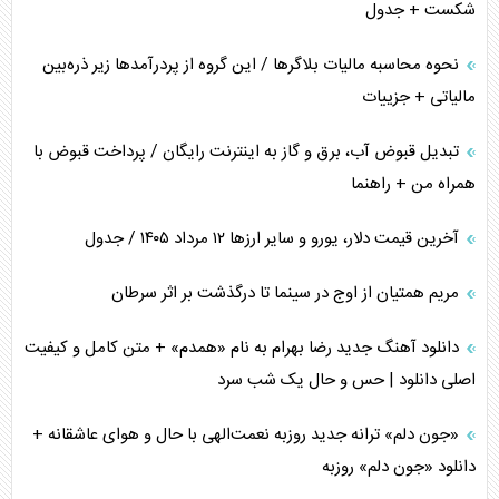
شکست + جدول
نحوه محاسبه مالیات بلاگر‌ها / این گروه از پردرآمد‌ها زیر ذره‌بین
مالیاتی + جزییات
تبدیل قبوض آب، برق و گاز به اینترنت رایگان / پرداخت قبوض با
همراه من + راهنما
آخرین قیمت دلار، یورو و سایر ارز‌ها ۱۲ مرداد ۱۴۰۵ / جدول
مریم همتیان از اوج در سینما تا درگذشت بر اثر سرطان
دانلود آهنگ جدید رضا بهرام به نام «همدم» + متن کامل و کیفیت
اصلی دانلود | حس و حال یک شب سرد
«جون دلم» ترانه جدید روزبه نعمت‌الهی با حال و هوای عاشقانه +
دانلود «جون دلم» روزبه