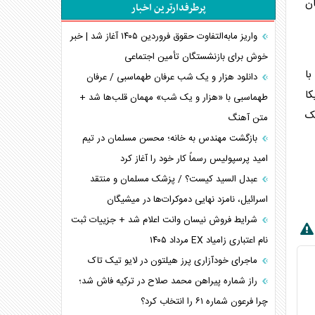
ان
پرطرفدارترین اخبار
پیام، ظرفیت بالفعل‌نشده تجارت ایران
همسویی عربستان با سنتکام علیه متحدان ایران
واریز مابه‌التفاوت حقوق فروردین ۱۴۰۵ آغاز شد | خبر
ترامپ و توهم خلع سلاح حماس
خوش برای بازنشستگان تأمین اجتماعی
ا با
چرا کویت به دنبال شریک امنیتی جدید است؟
دانلود هزار و یک شب عرفان طهماسبی / عرفان
یکا
اعتراف غرب به قدرت ایران در تثبیت معادلات
طهماسبی با «هزار و یک شب» مهمان قلب‌ها شد +
یک
متن آهنگ
خطای راهبردی ترامپ مقابل برزیل
متن و حاشیه سفر نتانیاهو به آمریکا
بازگشت مهندس به خانه؛ محسن مسلمان در تیم
امید پرسپولیس رسماً کار خود را آغاز کرد
عبدل السید کیست؟ / پزشک مسلمان و منتقد
اسرائیل، نامزد نهایی دموکرات‌ها در میشیگان
شرایط فروش نیسان وانت اعلام شد + جزییات ثبت
نام اعتباری زامیاد EX مرداد ۱۴۰۵
ماجرای خودآزاری پرز هیلتون در لایو تیک تاک
راز شماره پیراهن محمد صلاح در ترکیه فاش شد؛
چرا فرعون شماره ۶۱ را انتخاب کرد؟