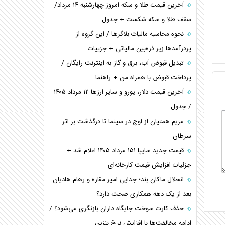
آخرین قیمت طلا و سکه امروز چهارشنبه ۱۴ مرداد/
سقف طلا و سکه شکست + جدول
نحوه محاسبه مالیات بلاگر‌ها / این گروه از
پردرآمد‌ها زیر ذره‌بین مالیاتی + جزییات
تبدیل قبوض آب، برق و گاز به اینترنت رایگان /
پرداخت قبوض با همراه من + راهنما
آخرین قیمت دلار، یورو و سایر ارز‌ها ۱۲ مرداد ۱۴۰۵
/ جدول
مریم همتیان از اوج در سینما تا درگذشت بر اثر
سرطان
قیمت جدید سایپا ۱۵۱ مرداد ۱۴۰۵ اعلام شد +
جزئیات افزایش قیمت کارخانه‌ای
انحلال ماکان بند؛ جدایی امیر مقاره و رهام هادیان
بعد از یک دهه همکاری صحت دارد؟
حذف کارت سوخت جایگاه داران بازنگری می‌شود؟ /
ادامه مخالفت‌ها با افزایش نرخ بنزین