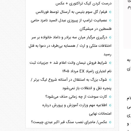
ی
درست کردن کیک تراکتوری + عکس
م
فیلم/ گل سوم بتیس به آرسنال توسط فورنالس
عصبانیت ترامپ از پیروزی عبدل السید نامزد حامی
فلسطین در میشیگان
درگیری مرگبار میان سه برادر و داماد خانواده بر سر
اختلافات ملکی و ارث / همسایه بی‌طرف در دعوا به قتل
رسید
ه
شرایط فروش نیسان وانت اعلام شد + جزییات ثبت
ای
نام اعتباری زامیاد EX مرداد ۱۴۰۵
شوک بزرگ به استقلال در آستانه شروع لیگ برتر /
پنجره نقل و انتقالات باز نمی‌شود
کارت سوخت از چه زمانی حذف می‌شود؟
ام
اطلاعیه مهم وزارت آموزش و پرورش درباره
می
امتحانات نهایی
ری
عکس/ ماجرای نصب سنگ قبر اکبر عبدی چیست؟
 و