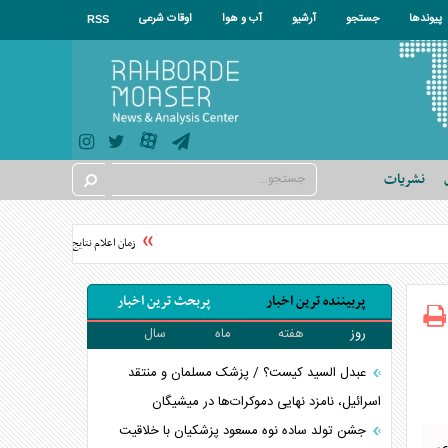
پیوندها
جستجو
آرشیو
آب و هوا
اوقات شرعی
RSS
نشریات
زمان اعلام نتایج نهایی آزمون دکتری ۱۴۰۵
پربیننده ترین اخبار
پربحث ترین اخبار
روز
هفته
ماه
سال
عبدل السید کیست؟ / پزشک مسلمان و منتقد
اسرائیل، نامزد نهایی دموکرات‌ها در میشیگان
جشن تولد ساده نوه مسعود پزشکیان با خلاقیت