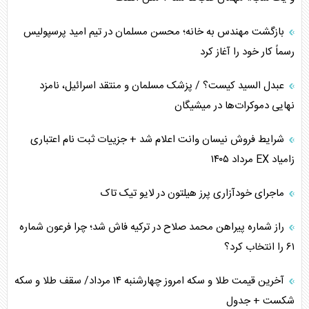
اهمیت راهبردی اردن برای آمریکا
بازگشت مهندس به خانه؛ محسن مسلمان در تیم امید پرسپولیس
رسماً کار خود را آغاز کرد
پیام، ظرفیت بالفعل‌نشده تجارت ایران
عبدل السید کیست؟ / پزشک مسلمان و منتقد اسرائیل، نامزد
همسویی عربستان با سنتکام علیه متحدان ایران
نهایی دموکرات‌ها در میشیگان
ترامپ و توهم خلع سلاح حماس
شرایط فروش نیسان وانت اعلام شد + جزییات ثبت نام اعتباری
زامیاد EX مرداد ۱۴۰۵
چرا کویت به دنبال شریک امنیتی جدید است؟
ماجرای خودآزاری پرز هیلتون در لایو تیک تاک
اعتراف غرب به قدرت ایران در تثبیت معادلات
راز شماره پیراهن محمد صلاح در ترکیه فاش شد؛ چرا فرعون شماره
خطای راهبردی ترامپ مقابل برزیل
۶۱ را انتخاب کرد؟
متن و حاشیه سفر نتانیاهو به آمریکا
آخرین قیمت طلا و سکه امروز چهارشنبه ۱۴ مرداد/ سقف طلا و سکه
شکست + جدول