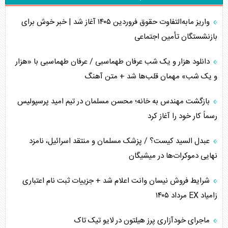
تحلیل جامع پدیده تراستی‌ها
واریز مابه‌التفاوت حقوق فروردین ۱۴۰۵ آغاز شد | خبر خوش برای
تأثیر جنگ ایران و آمریکا بر اقتصاد جهانی
بازنشستگان تأمین اجتماعی
تخریب پل‌ها در اوکراین و فروپاشی روایت دوگانه غرب
دانلود هزار و یک شب عرفان طهماسبی / عرفان طهماسبی با «هزار
اربعین، کابوس مشترک تل‌آویو-واشنگتن
و یک شب» مهمان قلب‌ها شد + متن آهنگ
برنامه هفتم توسعه در نقطه کور سیاستگذاری
بازگشت مهندس به خانه؛ محسن مسلمان در تیم امید پرسپولیس
رسماً کار خود را آغاز کرد
کنوانسیون دریای خزر در راستای منافع ملی است؟
عبدل السید کیست؟ / پزشک مسلمان و منتقد اسرائیل، نامزد
اوکراین بازوی مخرب آمریکا در غرب آسیا
نهایی دموکرات‌ها در میشیگان
اهمیت راهبردی اردن برای آمریکا
شرایط فروش نیسان وانت اعلام شد + جزییات ثبت نام اعتباری
زامیاد EX مرداد ۱۴۰۵
پیام، ظرفیت بالفعل‌نشده تجارت ایران
ماجرای خودآزاری پرز هیلتون در لایو تیک تاک
همسویی عربستان با سنتکام علیه متحدان ایران