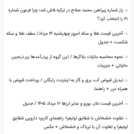
راز شماره پیراهن محمد صلاح در ترکیه فاش شد؛ چرا فرعون شماره
ترامپ و توهم خلع سلاح حماس
۶۱ را انتخاب کرد؟
چرا کویت به دنبال شریک امنیتی جدید است؟
آخرین قیمت طلا و سکه امروز چهارشنبه ۱۴ مرداد/ سقف طلا و سکه
شکست + جدول
نحوه محاسبه مالیات بلاگر‌ها / این گروه از پردرآمد‌ها زیر ذره‌بین
مالیاتی + جزییات
تبدیل قبوض آب، برق و گاز به اینترنت رایگان / پرداخت قبوض با
همراه من + راهنما
آخرین قیمت دلار، یورو و سایر ارز‌ها ۱۲ مرداد ۱۴۰۵ / جدول
تفاوت خشخاش با شقایق اولیفرا؛ راهنمای کاربرد دارویی شقایق
اولیفرا و تفاوت آن با تریاک و خشخاش + عکس