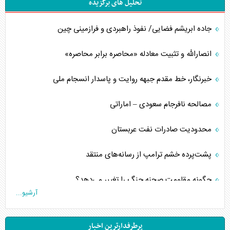
تحلیل های برگزیده
جاده ابریشم فضایی/ نفوذ راهبردی و فرازمینی چین
انصارالله و تثبیت معادله «محاصره برابر محاصره»
خبرنگار، خط مقدم جبهه روایت و پاسدار انسجام ملی
مصالحه نافرجام سعودی – اماراتی
محدودیت صادرات نفت عربستان
پشت‌پرده خشم ترامپ از رسانه‌های منتقد
چگونه مقاومت صحنه جنگ را تغییر می‌دهد؟
آرشیو...
جنگ رمضان و معضل حضور نظامیان آمریکایی
پرطرفدارترین اخبار