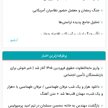
جنگ رمضان و معضل حضور نظامیان آمریکایی
تحلیل جامع پدیده تراستی‌ها
تأثیر جنگ ایران و آمریکا بر اقتصاد جهانی
آرشیو...
تخریب پل‌ها در اوکراین و فروپاشی روایت دوگانه غرب
پرطرفدارترین اخبار
اربعین، کابوس مشترک تل‌آویو-واشنگتن
واریز مابه‌التفاوت حقوق فروردین ۱۴۰۵ آغاز شد | خبر خوش برای
برنامه هفتم توسعه در نقطه کور سیاستگذاری
بازنشستگان تأمین اجتماعی
کنوانسیون دریای خزر در راستای منافع ملی است؟
دانلود هزار و یک شب عرفان طهماسبی / عرفان طهماسبی با «هزار
اوکراین بازوی مخرب آمریکا در غرب آسیا
و یک شب» مهمان قلب‌ها شد + متن آهنگ
اهمیت راهبردی اردن برای آمریکا
بازگشت مهندس به خانه؛ محسن مسلمان در تیم امید پرسپولیس