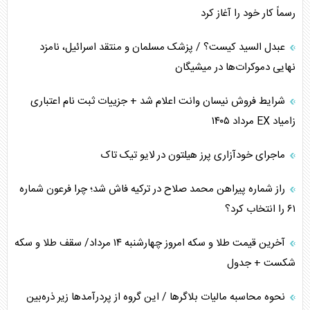
رسماً کار خود را آغاز کرد
پیام، ظرفیت بالفعل‌نشده تجارت ایران
عبدل السید کیست؟ / پزشک مسلمان و منتقد اسرائیل، نامزد
همسویی عربستان با سنتکام علیه متحدان ایران
نهایی دموکرات‌ها در میشیگان
ترامپ و توهم خلع سلاح حماس
شرایط فروش نیسان وانت اعلام شد + جزییات ثبت نام اعتباری
زامیاد EX مرداد ۱۴۰۵
چرا کویت به دنبال شریک امنیتی جدید است؟
ماجرای خودآزاری پرز هیلتون در لایو تیک تاک
اعتراف غرب به قدرت ایران در تثبیت معادلات
راز شماره پیراهن محمد صلاح در ترکیه فاش شد؛ چرا فرعون شماره
خطای راهبردی ترامپ مقابل برزیل
۶۱ را انتخاب کرد؟
متن و حاشیه سفر نتانیاهو به آمریکا
آخرین قیمت طلا و سکه امروز چهارشنبه ۱۴ مرداد/ سقف طلا و سکه
شکست + جدول
نحوه محاسبه مالیات بلاگر‌ها / این گروه از پردرآمد‌ها زیر ذره‌بین