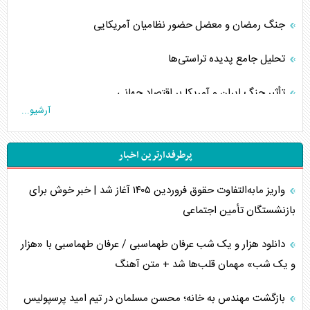
جنگ رمضان و معضل حضور نظامیان آمریکایی
تحلیل جامع پدیده تراستی‌ها
تأثیر جنگ ایران و آمریکا بر اقتصاد جهانی
آرشیو...
تخریب پل‌ها در اوکراین و فروپاشی روایت دوگانه غرب
پرطرفدارترین اخبار
اربعین، کابوس مشترک تل‌آویو-واشنگتن
واریز مابه‌التفاوت حقوق فروردین ۱۴۰۵ آغاز شد | خبر خوش برای
برنامه هفتم توسعه در نقطه کور سیاستگذاری
بازنشستگان تأمین اجتماعی
کنوانسیون دریای خزر در راستای منافع ملی است؟
دانلود هزار و یک شب عرفان طهماسبی / عرفان طهماسبی با «هزار
اوکراین بازوی مخرب آمریکا در غرب آسیا
و یک شب» مهمان قلب‌ها شد + متن آهنگ
اهمیت راهبردی اردن برای آمریکا
بازگشت مهندس به خانه؛ محسن مسلمان در تیم امید پرسپولیس