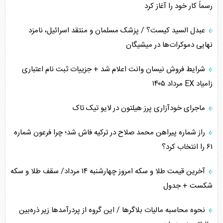
رسماً کار خود را آغاز کرد
پیام، ظرفیت بالفعل‌نشده تجارت ایران
عبدل السید کیست؟ / پزشک مسلمان و منتقد اسرائیل، نامزد
همسویی عربستان با سنتکام علیه متحدان ایران
نهایی دموکرات‌ها در میشیگان
ترامپ و توهم خلع سلاح حماس
شرایط فروش نیسان وانت اعلام شد + جزییات ثبت نام اعتباری
زامیاد EX مرداد ۱۴۰۵
چرا کویت به دنبال شریک امنیتی جدید است؟
ماجرای خودآزاری پرز هیلتون در لایو تیک تاک
اعتراف غرب به قدرت ایران در تثبیت معادلات
راز شماره پیراهن محمد صلاح در ترکیه فاش شد؛ چرا فرعون شماره
خطای راهبردی ترامپ مقابل برزیل
۶۱ را انتخاب کرد؟
متن و حاشیه سفر نتانیاهو به آمریکا
آخرین قیمت طلا و سکه امروز چهارشنبه ۱۴ مرداد/ سقف طلا و سکه
شکست + جدول
نحوه محاسبه مالیات بلاگر‌ها / این گروه از پردرآمد‌ها زیر ذره‌بین