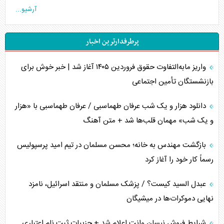
آرشیو...
اوکراین بازوی مخرب آمریکا در غرب آسیا
پرطرفدارترین اخبار
اهمیت راهبردی اردن برای آمریکا
واریز مابه‌التفاوت حقوق فروردین ۱۴۰۵ آغاز شد | خبر خوش برای
پیام، ظرفیت بالفعل‌نشده تجارت ایران
بازنشستگان تأمین اجتماعی
همسویی عربستان با سنتکام علیه متحدان ایران
دانلود هزار و یک شب عرفان طهماسبی / عرفان طهماسبی با «هزار
ترامپ و توهم خلع سلاح حماس
و یک شب» مهمان قلب‌ها شد + متن آهنگ
چرا کویت به دنبال شریک امنیتی جدید است؟
بازگشت مهندس به خانه؛ محسن مسلمان در تیم امید پرسپولیس
رسماً کار خود را آغاز کرد
اعتراف غرب به قدرت ایران در تثبیت معادلات
عبدل السید کیست؟ / پزشک مسلمان و منتقد اسرائیل، نامزد
خطای راهبردی ترامپ مقابل برزیل
نهایی دموکرات‌ها در میشیگان
متن و حاشیه سفر نتانیاهو به آمریکا
شرایط فروش نیسان وانت اعلام شد + جزییات ثبت نام اعتباری