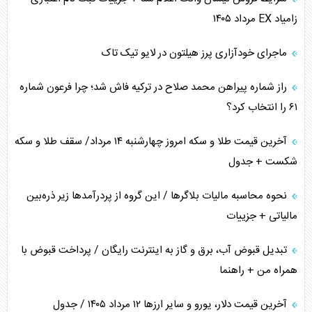
زامیاد EX مرداد ۱۴۰۵
نقش راهبردی ایران در دیپلماسی غذایی جهان
ماجرای خودآزاری پرز هیلتون در لایو تیک تاک
فضای مجازی، چالش تربیتی خانواده‌ها
راز شماره پیراهن محمد صلاح در ترکیه فاش شد؛ چرا فرعون شماره
پیامدهای خطرناک حمله اوکراین به کشتی ایرانی
۶۱ را انتخاب کرد؟
تجارت خارجی، تحریم و محاصره
آخرین قیمت طلا و سکه امروز چهارشنبه ۱۴ مرداد/ سقف طلا و سکه
شکست + جدول
نحوه محاسبه مالیات بلاگر‌ها / این گروه از پردرآمد‌ها زیر ذره‌بین
مالیاتی + جزییات
تبدیل قبوض آب، برق و گاز به اینترنت رایگان / پرداخت قبوض با
همراه من + راهنما
آخرین قیمت دلار، یورو و سایر ارز‌ها ۱۲ مرداد ۱۴۰۵ / جدول