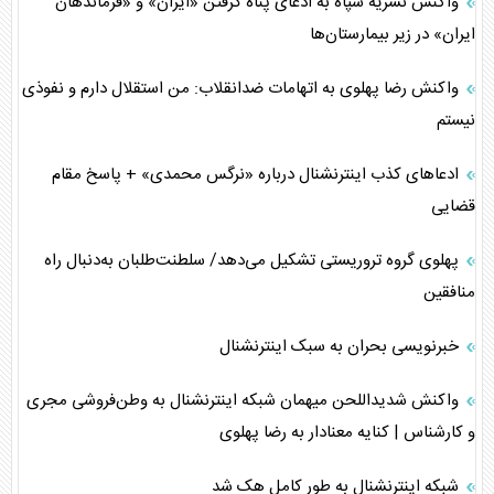
واکنش نشریه سپاه به ادعای پناه گرفتن «ایران» و «فرماندهان
ایران» در زیر بیمارستان‌ها
واکنش رضا پهلوی به اتهامات ضدانقلاب: من استقلال دارم و نفوذی
نیستم
ادعاهای کذب اینترنشنال درباره «نرگس محمدی» + پاسخ مقام
قضایی
پهلوی گروه تروریستی تشکیل می‌دهد/ سلطنت‌طلبان به‌دنبال راه
منافقین
خبرنویسی بحران به سبک اینترنشنال
واکنش شدیداللحن میهمان شبکه اینترنشنال به وطن‌فروشی مجری
و کارشناس | کنایه معنادار به رضا پهلوی
شبکه اینترنشنال به طور کامل هک شد