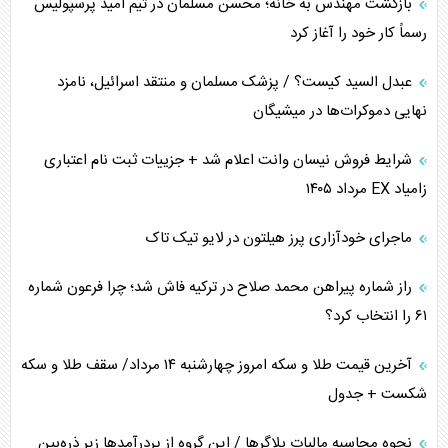
برنامه هفتم توسعه در نقطه کور سیاستگذاری
بازگشت مهندس به خانه؛ محسن مسلمان در تیم امید پرسپولیس
رسماً کار خود را آغاز کرد
کنوانسیون دریای خزر در راستای منافع ملی است؟
عبدل السید کیست؟ / پزشک مسلمان و منتقد اسرائیل، نامزد
اوکراین بازوی مخرب آمریکا در غرب آسیا
نهایی دموکرات‌ها در میشیگان
اهمیت راهبردی اردن برای آمریکا
شرایط فروش نیسان وانت اعلام شد + جزییات ثبت نام اعتباری
زامیاد EX مرداد ۱۴۰۵
پیام، ظرفیت بالفعل‌نشده تجارت ایران
ماجرای خودآزاری پرز هیلتون در لایو تیک تاک
همسویی عربستان با سنتکام علیه متحدان ایران
راز شماره پیراهن محمد صلاح در ترکیه فاش شد؛ چرا فرعون شماره
ترامپ و توهم خلع سلاح حماس
۶۱ را انتخاب کرد؟
چرا کویت به دنبال شریک امنیتی جدید است؟
آخرین قیمت طلا و سکه امروز چهارشنبه ۱۴ مرداد/ سقف طلا و سکه
شکست + جدول
نحوه محاسبه مالیات بلاگر‌ها / این گروه از پردرآمد‌ها زیر ذره‌بین