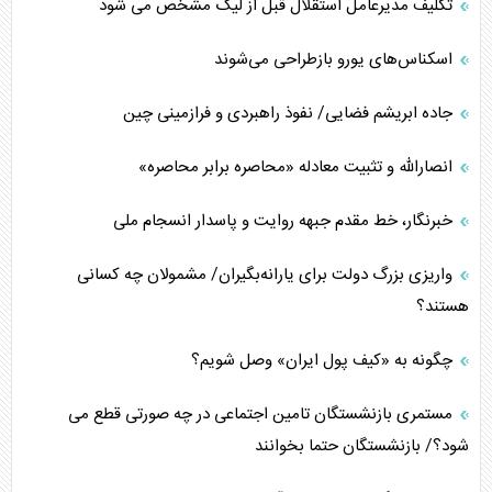
تکلیف مدیرعامل استقلال قبل از لیگ مشخص می شود
اسکناس‌های یورو بازطراحی می‌شوند
جاده ابریشم فضایی/ نفوذ راهبردی و فرازمینی چین
انصارالله و تثبیت معادله «محاصره برابر محاصره»
خبرنگار، خط مقدم جبهه روایت و پاسدار انسجام ملی
واریزی بزرگ دولت برای یارانه‌بگیران/ مشمولان چه کسانی
هستند؟
چگونه به «کیف پول ایران» وصل شویم؟
مستمری بازنشستگان تامین اجتماعی در چه صورتی قطع می
شود؟/ بازنشستگان حتما بخوانند