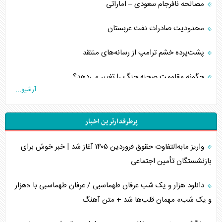
مصالحه نافرجام سعودی – اماراتی
محدودیت صادرات نفت عربستان
پشت‌پرده خشم ترامپ از رسانه‌های منتقد
چگونه مقاومت صحنه جنگ را تغییر می‌دهد؟
آرشیو...
جنگ رمضان و معضل حضور نظامیان آمریکایی
پرطرفدارترین اخبار
تحلیل جامع پدیده تراستی‌ها
واریز مابه‌التفاوت حقوق فروردین ۱۴۰۵ آغاز شد | خبر خوش برای
تأثیر جنگ ایران و آمریکا بر اقتصاد جهانی
بازنشستگان تأمین اجتماعی
تخریب پل‌ها در اوکراین و فروپاشی روایت دوگانه غرب
دانلود هزار و یک شب عرفان طهماسبی / عرفان طهماسبی با «هزار
اربعین، کابوس مشترک تل‌آویو-واشنگتن
و یک شب» مهمان قلب‌ها شد + متن آهنگ