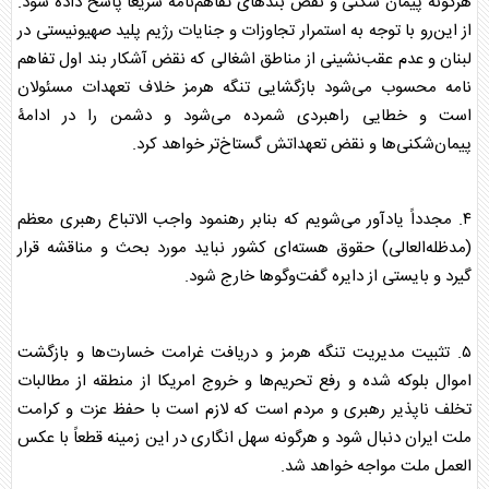
هرگونه پیمان شکنی و نقض بند‌های تفاهم‌نامه سریعاً پاسخ داده شود.
از این‌رو با توجه به استمرار تجاوزات و جنایات رژیم پلید صهیونیستی در
لبنان و عدم عقب‌نشینی از مناطق اشغالی که نقض آشکار بند اول تفاهم
نامه محسوب می‌شود بازگشایی تنگه هرمز خلاف تعهدات مسئولان
است و خطایی راهبردی شمرده می‌شود و دشمن را در ادامۀ
پیمان‌شکنی‌ها و نقض تعهداتش گستاخ‌تر خواهد کرد.
۴. مجدداً یادآور می‌شویم که بنابر رهنمود واجب الاتباع رهبری معظم
(مدظله‌العالی) حقوق هسته‌ای کشور نباید مورد بحث و مناقشه قرار
گیرد و بایستی از دایره گفت‌و‌گو‌ها خارج شود.
۵. تثبیت مدیریت تنگه هرمز و دریافت غرامت خسارت‌ها و بازگشت
اموال بلوکه شده و رفع تحریم‌ها و خروج امریکا از منطقه از مطالبات
تخلف ناپذیر رهبری و مردم است که لازم است با حفظ عزت و کرامت
ملت ایران دنبال شود و هرگونه سهل انگاری در این زمینه قطعاً با عکس
العمل ملت مواجه خواهد شد.