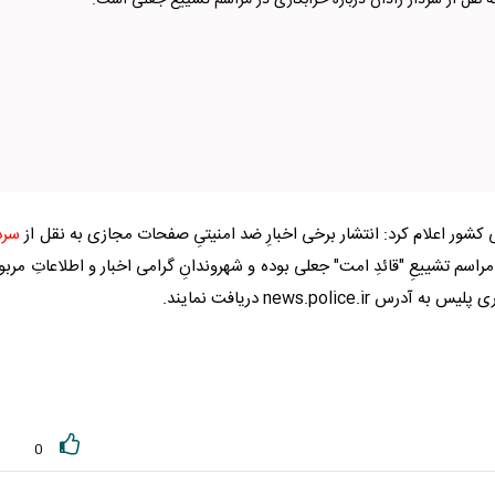
 نقل از سردار رادان درباره خرابکاری در مراسم تشییع جعلی است.
 کشور اعلام کرد:‌ انتشار برخی اخبارِ ضد امنیتیِ صفحات مجازی به نقل از
سرد
سم تشییعِ "قائدِ امت" جعلی بوده و شهروندانِ گرامی اخبار و اطلاعاتِ مرب
اری
پلیس
به آدرس news.police.ir دریافت نمایند.
0