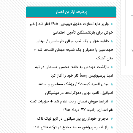
اهمیت راهبردی اردن برای آمریکا
پرطرفدارترین اخبار
پیام، ظرفیت بالفعل‌نشده تجارت ایران
همسویی عربستان با سنتکام علیه متحدان ایران
واریز مابه‌التفاوت حقوق فروردین ۱۴۰۵ آغاز شد | خبر
ترامپ و توهم خلع سلاح حماس
خوش برای بازنشستگان تأمین اجتماعی
چرا کویت به دنبال شریک امنیتی جدید است؟
دانلود هزار و یک شب عرفان طهماسبی / عرفان
اعتراف غرب به قدرت ایران در تثبیت معادلات
طهماسبی با «هزار و یک شب» مهمان قلب‌ها شد +
متن آهنگ
خطای راهبردی ترامپ مقابل برزیل
متن و حاشیه سفر نتانیاهو به آمریکا
بازگشت مهندس به خانه؛ محسن مسلمان در تیم
امید پرسپولیس رسماً کار خود را آغاز کرد
عبدل السید کیست؟ / پزشک مسلمان و منتقد
اسرائیل، نامزد نهایی دموکرات‌ها در میشیگان
شرایط فروش نیسان وانت اعلام شد + جزییات ثبت
نام اعتباری زامیاد EX مرداد ۱۴۰۵
ماجرای خودآزاری پرز هیلتون در لایو تیک تاک
راز شماره پیراهن محمد صلاح در ترکیه فاش شد؛