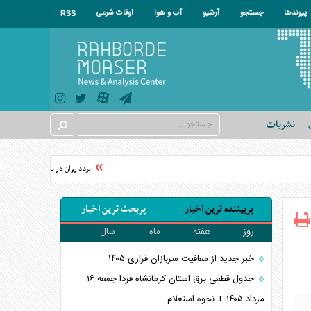
پیوندها
جستجو
آرشیو
آب و هوا
اوقات شرعی
RSS
نشریات
تردد روان در تمامی مسیرهای منتهی 
پربیننده ترین اخبار
پربحث ترین اخبار
روز
هفته
ماه
سال
خبر جدید از معافیت سربازان فراری ۱۴۰۵
جدول قطعی برق استان کرمانشاه فردا جمعه ۱۶
مرداد ۱۴۰۵ + نحوه استعلام