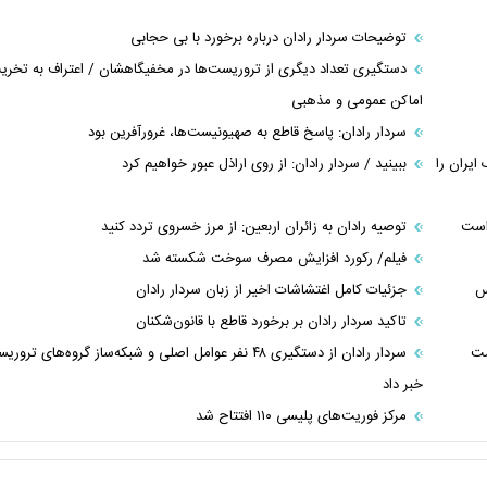
توضیحات سردار رادان درباره برخورد با بی حجابی
دستگیری تعداد دیگری از تروریست‌ها در مخفیگاهشان / اعتراف به تخری
اماکن عمومی و مذهبی
سردار رادان: پاسخ قاطع به صهیونیست‌ها، غرورآفرین بود
ک ایران را
ببینید / سردار رادان: از روی اراذل عبور خواهیم کرد
 است
توصیه رادان به زائران اربعین: از مرز خسروی تردد کنید
فیلم/ رکورد افزایش مصرف سوخت شکسته شد
س
جزئیات کامل اغتشاشات اخیر از زبان سردار رادان
تاکید سردار رادان بر برخورد قاطع با قانون‌شکنان
ست
سردار رادان از دستگیری ۴۸ نفر عوامل اصلی و شبکه‌ساز گروه‌های ترور
خبر داد
مرکز فوریت‌های پلیسی ۱۱۰ افتتاح شد