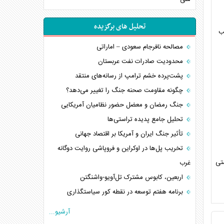
تحلیل های برگزیده
ب
مصالحه نافرجام سعودی – اماراتی
محدودیت صادرات نفت عربستان
پشت‌پرده خشم ترامپ از رسانه‌های منتقد
چگونه مقاومت صحنه جنگ را تغییر می‌دهد؟
جنگ رمضان و معضل حضور نظامیان آمریکایی
تحلیل جامع پدیده تراستی‌ها
تأثیر جنگ ایران و آمریکا بر اقتصاد جهانی
تخریب پل‌ها در اوکراین و فروپاشی روایت دوگانه
یستی
غرب
اربعین، کابوس مشترک تل‌آویو-واشنگتن
برنامه هفتم توسعه در نقطه کور سیاستگذاری
کنوانسیون دریای خزر در راستای منافع ملی است؟
آرشیو...
اوکراین بازوی مخرب آمریکا در غرب آسیا