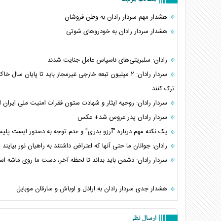
هشدار مهم سردار رادان به وطن فروشان
هشدار سردار رادان به خودروهای شوتی
رادان: سلبریتی‌های ناسپاس عامل جنایت شدند
سردار رادان: ۲ میلیون تبعه خارجی غیرمجاز باید تا پایان سال خا
ترک کنند
سردار رادان: روحیه ایثار و شهادت ستون فقرات امنیت ملی ایران
سردار رادان پدر عروس شد+ عکس
یک نکته مهم درباره "آرزو بدری" و عدم توجه به دستور ایست پلی
رادان: جوانان ما حتی آنها که اعتراض داشتند به راهیان نور بیایند
سردار رادان: دشمن باید بداند تا لحظه آخر، دست ما روی ماشه ا
هشدار جدی سردار رادان به اراذل و اوباش و سارقان موبایل
ارسال نظر