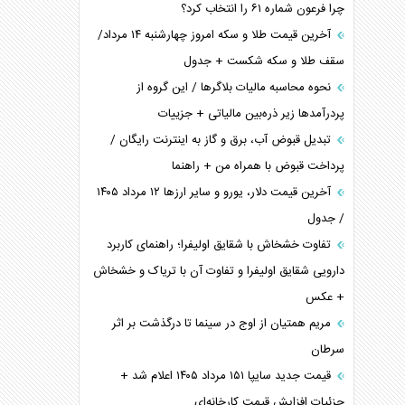
چرا فرعون شماره ۶۱ را انتخاب کرد؟
آخرین قیمت طلا و سکه امروز چهارشنبه ۱۴ مرداد/
سقف طلا و سکه شکست + جدول
نحوه محاسبه مالیات بلاگر‌ها / این گروه از
پردرآمد‌ها زیر ذره‌بین مالیاتی + جزییات
تبدیل قبوض آب، برق و گاز به اینترنت رایگان /
پرداخت قبوض با همراه من + راهنما
آخرین قیمت دلار، یورو و سایر ارز‌ها ۱۲ مرداد ۱۴۰۵
/ جدول
تفاوت خشخاش با شقایق اولیفرا؛ راهنمای کاربرد
دارویی شقایق اولیفرا و تفاوت آن با تریاک و خشخاش
+ عکس
مریم همتیان از اوج در سینما تا درگذشت بر اثر
سرطان
قیمت جدید سایپا ۱۵۱ مرداد ۱۴۰۵ اعلام شد +
جزئیات افزایش قیمت کارخانه‌ای