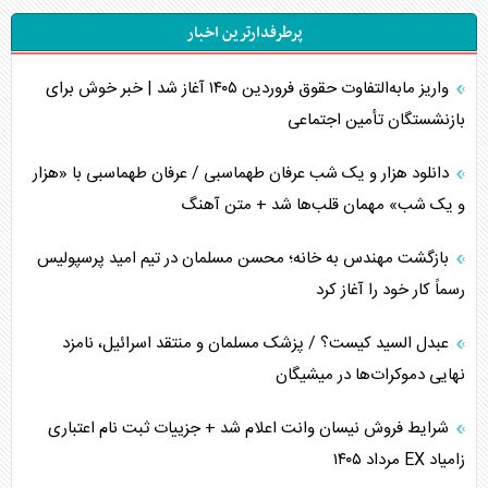
پرطرفدارترین اخبار
اربعین، کابوس مشترک تل‌آویو-واشنگتن
واریز مابه‌التفاوت حقوق فروردین ۱۴۰۵ آغاز شد | خبر خوش برای
برنامه هفتم توسعه در نقطه کور سیاستگذاری
بازنشستگان تأمین اجتماعی
کنوانسیون دریای خزر در راستای منافع ملی است؟
دانلود هزار و یک شب عرفان طهماسبی / عرفان طهماسبی با «هزار
اوکراین بازوی مخرب آمریکا در غرب آسیا
و یک شب» مهمان قلب‌ها شد + متن آهنگ
اهمیت راهبردی اردن برای آمریکا
بازگشت مهندس به خانه؛ محسن مسلمان در تیم امید پرسپولیس
رسماً کار خود را آغاز کرد
پیام، ظرفیت بالفعل‌نشده تجارت ایران
عبدل السید کیست؟ / پزشک مسلمان و منتقد اسرائیل، نامزد
همسویی عربستان با سنتکام علیه متحدان ایران
نهایی دموکرات‌ها در میشیگان
ترامپ و توهم خلع سلاح حماس
شرایط فروش نیسان وانت اعلام شد + جزییات ثبت نام اعتباری
زامیاد EX مرداد ۱۴۰۵
چرا کویت به دنبال شریک امنیتی جدید است؟