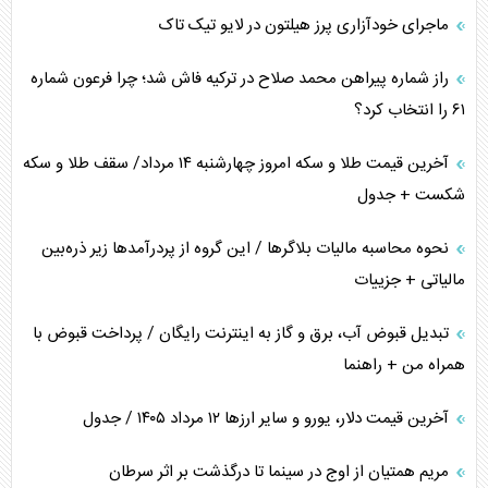
ماجرای خودآزاری پرز هیلتون در لایو تیک تاک
اعتراف غرب به قدرت ایران در تثبیت معادلات
راز شماره پیراهن محمد صلاح در ترکیه فاش شد؛ چرا فرعون شماره
خطای راهبردی ترامپ مقابل برزیل
۶۱ را انتخاب کرد؟
متن و حاشیه سفر نتانیاهو به آمریکا
آخرین قیمت طلا و سکه امروز چهارشنبه ۱۴ مرداد/ سقف طلا و سکه
شکست + جدول
نحوه محاسبه مالیات بلاگر‌ها / این گروه از پردرآمد‌ها زیر ذره‌بین
مالیاتی + جزییات
تبدیل قبوض آب، برق و گاز به اینترنت رایگان / پرداخت قبوض با
همراه من + راهنما
آخرین قیمت دلار، یورو و سایر ارز‌ها ۱۲ مرداد ۱۴۰۵ / جدول
مریم همتیان از اوج در سینما تا درگذشت بر اثر سرطان