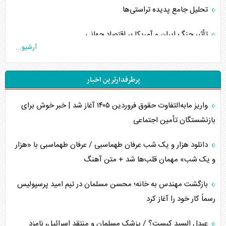
تحلیل جامع پدیده تراستی‌ها
تأثیر جنگ ایران و آمریکا بر اقتصاد جهانی
آرشیو...
تخریب پل‌ها در اوکراین و فروپاشی روایت دوگانه غرب
پرطرفدارترین اخبار
اربعین، کابوس مشترک تل‌آویو-واشنگتن
واریز مابه‌التفاوت حقوق فروردین ۱۴۰۵ آغاز شد | خبر خوش برای
برنامه هفتم توسعه در نقطه کور سیاستگذاری
بازنشستگان تأمین اجتماعی
کنوانسیون دریای خزر در راستای منافع ملی است؟
دانلود هزار و یک شب عرفان طهماسبی / عرفان طهماسبی با «هزار
اوکراین بازوی مخرب آمریکا در غرب آسیا
و یک شب» مهمان قلب‌ها شد + متن آهنگ
اهمیت راهبردی اردن برای آمریکا
بازگشت مهندس به خانه؛ محسن مسلمان در تیم امید پرسپولیس
رسماً کار خود را آغاز کرد
پیام، ظرفیت بالفعل‌نشده تجارت ایران
عبدل السید کیست؟ / پزشک مسلمان و منتقد اسرائیل، نامزد