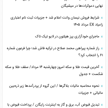
همسویی عربستان با سنتکام علیه متحدان ایران
نهایی دموکرات‌ها در میشیگان
ترامپ و توهم خلع سلاح حماس
شرایط فروش نیسان وانت اعلام شد + جزییات ثبت نام اعتباری
زامیاد EX مرداد ۱۴۰۵
چرا کویت به دنبال شریک امنیتی جدید است؟
ماجرای خودآزاری پرز هیلتون در لایو تیک تاک
اعتراف غرب به قدرت ایران در تثبیت معادلات
راز شماره پیراهن محمد صلاح در ترکیه فاش شد؛ چرا فرعون شماره
خطای راهبردی ترامپ مقابل برزیل
۶۱ را انتخاب کرد؟
متن و حاشیه سفر نتانیاهو به آمریکا
آخرین قیمت طلا و سکه امروز چهارشنبه ۱۴ مرداد/ سقف طلا و سکه
شکست + جدول
نحوه محاسبه مالیات بلاگر‌ها / این گروه از پردرآمد‌ها زیر ذره‌بین
مالیاتی + جزییات
تبدیل قبوض آب، برق و گاز به اینترنت رایگان / پرداخت قبوض با