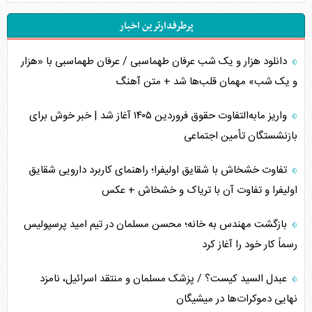
پرطرفدارترین اخبار
تحلیل جامع پدیده تراستی‌ها
دانلود هزار و یک شب عرفان طهماسبی / عرفان طهماسبی با «هزار
تأثیر جنگ ایران و آمریکا بر اقتصاد جهانی
و یک شب» مهمان قلب‌ها شد + متن آهنگ
تخریب پل‌ها در اوکراین و فروپاشی روایت دوگانه غرب
واریز مابه‌التفاوت حقوق فروردین ۱۴۰۵ آغاز شد | خبر خوش برای
اربعین، کابوس مشترک تل‌آویو-واشنگتن
بازنشستگان تأمین اجتماعی
برنامه هفتم توسعه در نقطه کور سیاستگذاری
تفاوت خشخاش با شقایق اولیفرا؛ راهنمای کاربرد دارویی شقایق
اولیفرا و تفاوت آن با تریاک و خشخاش + عکس
کنوانسیون دریای خزر در راستای منافع ملی است؟
بازگشت مهندس به خانه؛ محسن مسلمان در تیم امید پرسپولیس
اوکراین بازوی مخرب آمریکا در غرب آسیا
رسماً کار خود را آغاز کرد
اهمیت راهبردی اردن برای آمریکا
عبدل السید کیست؟ / پزشک مسلمان و منتقد اسرائیل، نامزد
نهایی دموکرات‌ها در میشیگان
پیام، ظرفیت بالفعل‌نشده تجارت ایران