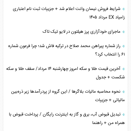
شرایط فروش نیسان وانت اعلام شد + جزییات ثبت نام اعتباری
همسویی عربستان با سنتکام علیه متحدان ایران
زامیاد EX مرداد ۱۴۰۵
ترامپ و توهم خلع سلاح حماس
ماجرای خودآزاری پرز هیلتون در لایو تیک تاک
چرا کویت به دنبال شریک امنیتی جدید است؟
راز شماره پیراهن محمد صلاح در ترکیه فاش شد؛ چرا فرعون شماره
۶۱ را انتخاب کرد؟
آخرین قیمت طلا و سکه امروز چهارشنبه ۱۴ مرداد/ سقف طلا و سکه
شکست + جدول
نحوه محاسبه مالیات بلاگر‌ها / این گروه از پردرآمد‌ها زیر ذره‌بین
مالیاتی + جزییات
تبدیل قبوض آب، برق و گاز به اینترنت رایگان / پرداخت قبوض با
همراه من + راهنما