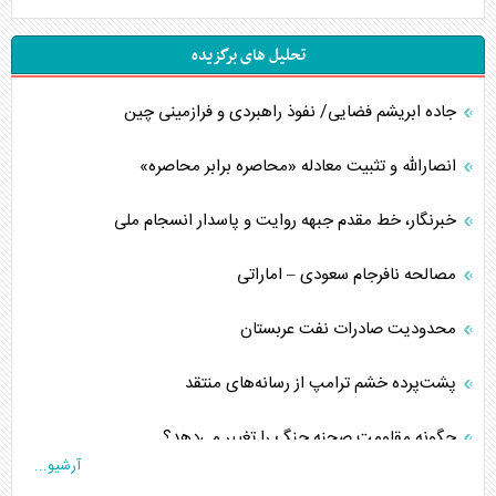
تحلیل های برگزیده
جاده ابریشم فضایی/ نفوذ راهبردی و فرازمینی چین
انصارالله و تثبیت معادله «محاصره برابر محاصره»
خبرنگار، خط مقدم جبهه روایت و پاسدار انسجام ملی
مصالحه نافرجام سعودی – اماراتی
محدودیت صادرات نفت عربستان
پشت‌پرده خشم ترامپ از رسانه‌های منتقد
چگونه مقاومت صحنه جنگ را تغییر می‌دهد؟
آرشیو...
جنگ رمضان و معضل حضور نظامیان آمریکایی