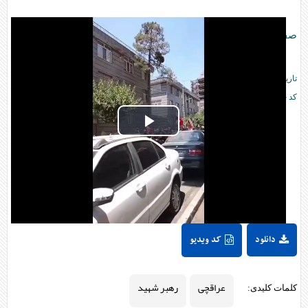
صفحه اصلی
رسانه
»
تاریخ انتشار:
۲۰:۳۰ - ۱۶ تير ۱۴۰۵ -
2026 July 07
کد خبر:
۳۱۲۷۰۸
Play
Video
دانلود
کد ویدیو
عراقچی
رهبر شهید
کلمات کلیدی: