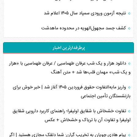
نتیجه آزمون ورودی سمپاد سال ۱۴۰۵ اعلام شد
کشف جسد مجهول‌الهویه در محدوده ماهدشت
پرطرفدارترین اخبار
دانلود هزار و یک شب عرفان طهماسبی / عرفان طهماسبی با «هزار
و یک شب» مهمان قلب‌ها شد + متن آهنگ
واریز مابه‌التفاوت حقوق فروردین ۱۴۰۵ آغاز شد | خبر خوش برای
بازنشستگان تأمین اجتماعی
تفاوت خشخاش با شقایق اولیفرا؛ راهنمای کاربرد دارویی شقایق
اولیفرا و تفاوت آن با تریاک و خشخاش + عکس
پیام هادی چوپان به تخریب گران: شما دلقک مجازی هستید | اگر