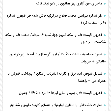
ماجرای خودآزاری پرز هیلتون در لایو تیک تاک
همسویی عربستان با سنتکام علیه متحدان ایران
راز شماره پیراهن محمد صلاح در ترکیه فاش شد؛ چرا فرعون شماره
ترامپ و توهم خلع سلاح حماس
۶۱ را انتخاب کرد؟
چرا کویت به دنبال شریک امنیتی جدید است؟
آخرین قیمت طلا و سکه امروز چهارشنبه ۱۴ مرداد/ سقف طلا و سکه
شکست + جدول
نحوه محاسبه مالیات بلاگر‌ها / این گروه از پردرآمد‌ها زیر ذره‌بین
مالیاتی + جزییات
تبدیل قبوض آب، برق و گاز به اینترنت رایگان / پرداخت قبوض با
همراه من + راهنما
آخرین قیمت دلار، یورو و سایر ارز‌ها ۱۲ مرداد ۱۴۰۵ / جدول
تفاوت خشخاش با شقایق اولیفرا؛ راهنمای کاربرد دارویی شقایق