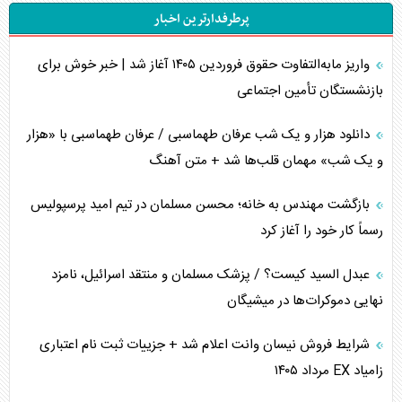
پرطرفدارترین اخبار
تحلیل جامع پدیده تراستی‌ها
واریز مابه‌التفاوت حقوق فروردین ۱۴۰۵ آغاز شد | خبر خوش برای
تأثیر جنگ ایران و آمریکا بر اقتصاد جهانی
بازنشستگان تأمین اجتماعی
تخریب پل‌ها در اوکراین و فروپاشی روایت دوگانه غرب
دانلود هزار و یک شب عرفان طهماسبی / عرفان طهماسبی با «هزار
اربعین، کابوس مشترک تل‌آویو-واشنگتن
و یک شب» مهمان قلب‌ها شد + متن آهنگ
برنامه هفتم توسعه در نقطه کور سیاستگذاری
بازگشت مهندس به خانه؛ محسن مسلمان در تیم امید پرسپولیس
رسماً کار خود را آغاز کرد
کنوانسیون دریای خزر در راستای منافع ملی است؟
عبدل السید کیست؟ / پزشک مسلمان و منتقد اسرائیل، نامزد
اوکراین بازوی مخرب آمریکا در غرب آسیا
نهایی دموکرات‌ها در میشیگان
اهمیت راهبردی اردن برای آمریکا
شرایط فروش نیسان وانت اعلام شد + جزییات ثبت نام اعتباری
زامیاد EX مرداد ۱۴۰۵
پیام، ظرفیت بالفعل‌نشده تجارت ایران