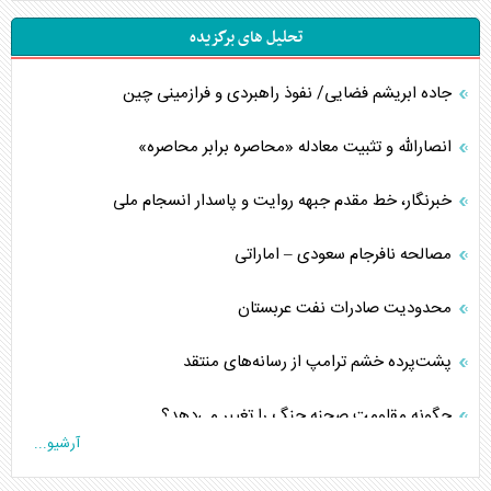
تحلیل های برگزیده
جاده ابریشم فضایی/ نفوذ راهبردی و فرازمینی چین
انصارالله و تثبیت معادله «محاصره برابر محاصره»
خبرنگار، خط مقدم جبهه روایت و پاسدار انسجام ملی
مصالحه نافرجام سعودی – اماراتی
محدودیت صادرات نفت عربستان
پشت‌پرده خشم ترامپ از رسانه‌های منتقد
چگونه مقاومت صحنه جنگ را تغییر می‌دهد؟
آرشیو...
جنگ رمضان و معضل حضور نظامیان آمریکایی