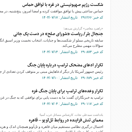
شکست رژیم صهیونیستی در غزه با توافق حماس
حماس ساعتی پیش با توافق موافقت کرده و امضا امروز، پنج‌شنبه، در مص
کد خبر: ۲۹۱۲۶۶ تاریخ انتشار : ۱۴۰۴/۰۷/۱۷
«راهبرد معاصر» گزارش می‌دهد؛
جنجال بلر/ ریاست «شورای صلح» در دست یک جانی
سابقه تاریخی مملو از شکست‌ها و جنایات، انتخاب نخست وزیر اسبق انگل
سؤالات مهمی مطرح می‌کند.
کد خبر: ۲۹۰۸۷۳ تاریخ انتشار : ۱۴۰۴/۰۷/۱۴
تکرار ادعای مضحک ترامپ درباره پایان جنگ
رئیس جمهور آمریکا بار دیگر ادعاهایش مبنی بر متوقف کردن تعدادی از ج
کد خبر: ۲۹۰۶۸۹ تاریخ انتشار : ۱۴۰۴/۰۷/۱۰
تکرار وعده‌های ترامپ برای پایان جنگ غزه
ترامپ به خبرنگاران گفت: ما به دست یابی برای توافقی که به جنگ در غزه پ
کد خبر: ۲۹۰۱۱۷ تاریخ انتشار : ۱۴۰۴/۰۷/۰۴
یادداشت سیدعلی نجات، کارشناس مسائل غرب آسیا؛
معمای تنش فزاینده در روابط تل‌آویو – قاهره
احتمال درگیری نظامی مستقیم میان قاهره و تل‌آویو همچنان اندک و هزینه