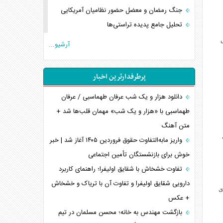
جنگ رمضان و معضل حضور نظامیان آمریکایی
تحلیل جامع پدیده تراستی‌ها
تأثیر جنگ ایران و آمریکا بر اقتصاد جهانی
آرشیو...
تخریب پل‌ها در اوکراین و فروپاشی روایت دوگانه
غرب
پرطرفدارترین اخبار
اربعین، کابوس مشترک تل‌آویو-واشنگتن
برنامه هفتم توسعه در نقطه کور سیاستگذاری
دانلود هزار و یک شب عرفان طهماسبی / عرفان
طهماسبی با «هزار و یک شب» مهمان قلب‌ها شد +
کنوانسیون دریای خزر در راستای منافع ملی است؟
متن آهنگ
اوکراین بازوی مخرب آمریکا در غرب آسیا
اهمیت راهبردی اردن برای آمریکا
واریز مابه‌التفاوت حقوق فروردین ۱۴۰۵ آغاز شد | خبر
خوش برای بازنشستگان تأمین اجتماعی
پیام، ظرفیت بالفعل‌نشده تجارت ایران
همسویی عربستان با سنتکام علیه متحدان ایران
تفاوت خشخاش با شقایق اولیفرا؛ راهنمای کاربرد
ترامپ و توهم خلع سلاح حماس
دارویی شقایق اولیفرا و تفاوت آن با تریاک و خشخاش
ی
+ عکس
چرا کویت به دنبال شریک امنیتی جدید است؟
بازگشت مهندس به خانه؛ محسن مسلمان در تیم