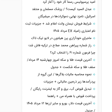
امید پرسپولیس رسماً کار خود را آغاز کرد
عبدل السید کیست؟ / پزشک مسلمان و منتقد
اسرائیل، نامزد نهایی دموکرات‌ها در میشیگان
شرایط فروش نیسان وانت اعلام شد + جزییات ثبت
نام اعتباری زامیاد EX مرداد ۱۴۰۵
ماجرای خودآزاری پرز هیلتون در لایو تیک تاک
راز شماره پیراهن محمد صلاح در ترکیه فاش شد؛
چرا فرعون شماره ۶۱ را انتخاب کرد؟
آخرین قیمت طلا و سکه امروز چهارشنبه ۱۴ مرداد/
سقف طلا و سکه شکست + جدول
نحوه محاسبه مالیات بلاگر‌ها / این گروه از
پردرآمد‌ها زیر ذره‌بین مالیاتی + جزییات
تبدیل قبوض آب، برق و گاز به اینترنت رایگان /
پرداخت قبوض با همراه من + راهنما
آخرین قیمت دلار، یورو و سایر ارز‌ها ۱۲ مرداد ۱۴۰۵
/ جدول