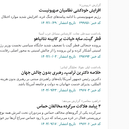
گزارش «رویترز»؛
افزایش خودکشی نظامیان صهیونیست
رژیم صهیونیستی با ادامه پیامدهای جنگ غزه، افزایش شدید موارد اختلال
کد خبر: ۲۹۹۶۵۱ تاریخ انتشار : ۱۴۰۴/۱۰/۲۹
یادداشت سیدعلی نجات، کارشناس مسائل غرب آسیا؛
قطر گیت، سایه خیانت بر کابینه نتانیاهو
پرونده جنجالی قطر گیت با تضعیف شدید جایگاه سیاسی نخست وزیر رژی
امنیتی آشکار کرده و این پرونده را از چالش امنیتی به محور اصلی رقابت
کد خبر: ۲۹۷۶۹۴ تاریخ انتشار : ۱۴۰۴/۱۰/۰۳
یادداشت لیلی نقولا، تحلیلگر لبنانی؛
خلاصه دکترین ترامپ، رهبری بدون چالش جهان
دکترین رئیس جمهور آمریکا پایه‌های راهبردی مبتنی بر رهبری بدون هزینه
المللی، پذیرای خدمت جهانیان به دولت و جامعه آمریکا باشد.
کد خبر: ۲۹۶۷۰۳ تاریخ انتشار : ۱۴۰۴/۰۹/۲۳
«راهبرد معاصر» گزارش می‌دهد؛
۳ پیامد هلاکت سرکرده مخالفان حماس
سرکرده یکی از گروه‌های مخالف حماس و مزدوران تحت امرش همه نوع جنا
تروریستی فعال در غزه می‌رساند که دیر یا زود حماس سراغ آن‌ها نیز خو
کد خبر: ۲۹۶۲۰۶ تاریخ انتشار : ۱۴۰۴/۰۹/۱۷