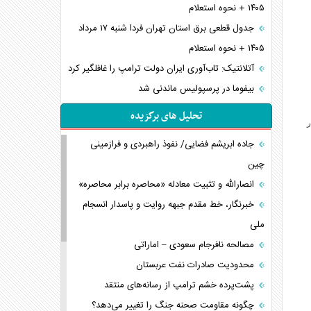
۱۴۰۵ + نحوه استعلام
جدول قطعی برق استان تهران فردا شنبه ۱۷ مرداد
۱۴۰۵ + نحوه استعلام
آتلانتیک: تاب‌آوری ایران دولت ترامپ را غافلگیر کرد
بیفوما در پرسپولیس ماندنی شد
تحلیل های برگزیده
ر
جاده ابریشم فضایی/ نفوذ راهبردی و فرازمینی
چین
انصارالله و تثبیت معادله «محاصره برابر محاصره»
خبرنگار، خط مقدم جبهه روایت و پاسدار انسجام
ملی
مصالحه نافرجام سعودی – اماراتی
محدودیت صادرات نفت عربستان
پشت‌پرده خشم ترامپ از رسانه‌های منتقد
چگونه مقاومت صحنه جنگ را تغییر می‌دهد؟