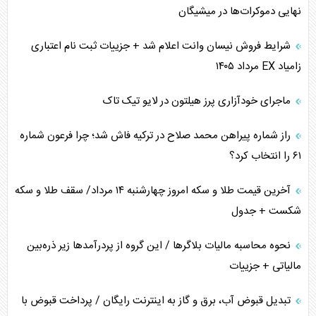
همسویی عربستان با سنتکام علیه متحدان ایران
نهایی دموکرات‌ها در میشیگان
ترامپ و توهم خلع سلاح حماس
شرایط فروش نیسان وانت اعلام شد + جزییات ثبت نام اعتباری
زامیاد EX مرداد ۱۴۰۵
چرا کویت به دنبال شریک امنیتی جدید است؟
ماجرای خودآزاری پرز هیلتون در لایو تیک تاک
اعتراف غرب به قدرت ایران در تثبیت معادلات
راز شماره پیراهن محمد صلاح در ترکیه فاش شد؛ چرا فرعون شماره
خطای راهبردی ترامپ مقابل برزیل
۶۱ را انتخاب کرد؟
متن و حاشیه سفر نتانیاهو به آمریکا
آخرین قیمت طلا و سکه امروز چهارشنبه ۱۴ مرداد/ سقف طلا و سکه
شکست + جدول
نحوه محاسبه مالیات بلاگر‌ها / این گروه از پردرآمد‌ها زیر ذره‌بین
مالیاتی + جزییات
تبدیل قبوض آب، برق و گاز به اینترنت رایگان / پرداخت قبوض با