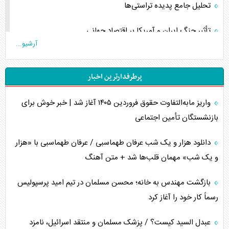
تحلیل جامع پدیده تراستی‌ها
تأثیر جنگ ایران و آمریکا بر اقتصاد جهانی
آرشیو...
تخریب پل‌ها در اوکراین و فروپاشی روایت دوگانه غرب
پرطرفدارترین اخبار
اربعین، کابوس مشترک تل‌آویو-واشنگتن
واریز مابه‌التفاوت حقوق فروردین ۱۴۰۵ آغاز شد | خبر خوش برای
برنامه هفتم توسعه در نقطه کور سیاستگذاری
بازنشستگان تأمین اجتماعی
کنوانسیون دریای خزر در راستای منافع ملی است؟
دانلود هزار و یک شب عرفان طهماسبی / عرفان طهماسبی با «هزار
اوکراین بازوی مخرب آمریکا در غرب آسیا
و یک شب» مهمان قلب‌ها شد + متن آهنگ
اهمیت راهبردی اردن برای آمریکا
بازگشت مهندس به خانه؛ محسن مسلمان در تیم امید پرسپولیس
رسماً کار خود را آغاز کرد
پیام، ظرفیت بالفعل‌نشده تجارت ایران
عبدل السید کیست؟ / پزشک مسلمان و منتقد اسرائیل، نامزد