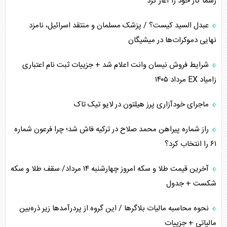
رسماً کار خود را آغاز کرد
پیام، ظرفیت بالفعل‌نشده تجارت ایران
عبدل السید کیست؟ / پزشک مسلمان و منتقد اسرائیل، نامزد
همسویی عربستان با سنتکام علیه متحدان ایران
نهایی دموکرات‌ها در میشیگان
ترامپ و توهم خلع سلاح حماس
شرایط فروش نیسان وانت اعلام شد + جزییات ثبت نام اعتباری
زامیاد EX مرداد ۱۴۰۵
چرا کویت به دنبال شریک امنیتی جدید است؟
ماجرای خودآزاری پرز هیلتون در لایو تیک تاک
اعتراف غرب به قدرت ایران در تثبیت معادلات
راز شماره پیراهن محمد صلاح در ترکیه فاش شد؛ چرا فرعون شماره
خطای راهبردی ترامپ مقابل برزیل
۶۱ را انتخاب کرد؟
متن و حاشیه سفر نتانیاهو به آمریکا
آخرین قیمت طلا و سکه امروز چهارشنبه ۱۴ مرداد/ سقف طلا و سکه
شکست + جدول
نحوه محاسبه مالیات بلاگر‌ها / این گروه از پردرآمد‌ها زیر ذره‌بین
مالیاتی + جزییات