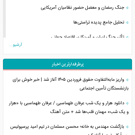
جنگ رمضان و معضل حضور نظامیان آمریکایی
تحلیل جامع پدیده تراستی‌ها
تأثیر جنگ ایران و آمریکا بر اقتصاد جهانی
آرشیو...
تخریب پل‌ها در اوکراین و فروپاشی روایت دوگانه غرب
پرطرفدارترین اخبار
اربعین، کابوس مشترک تل‌آویو-واشنگتن
واریز مابه‌التفاوت حقوق فروردین ۱۴۰۵ آغاز شد | خبر خوش برای
برنامه هفتم توسعه در نقطه کور سیاستگذاری
بازنشستگان تأمین اجتماعی
کنوانسیون دریای خزر در راستای منافع ملی است؟
دانلود هزار و یک شب عرفان طهماسبی / عرفان طهماسبی با «هزار
اوکراین بازوی مخرب آمریکا در غرب آسیا
و یک شب» مهمان قلب‌ها شد + متن آهنگ
اهمیت راهبردی اردن برای آمریکا
بازگشت مهندس به خانه؛ محسن مسلمان در تیم امید پرسپولیس