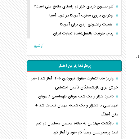
کنوانسیون دریای خزر در راستای منافع ملی است؟
اوکراین بازوی مخرب آمریکا در غرب آسیا
اهمیت راهبردی اردن برای آمریکا
پیام، ظرفیت بالفعل‌نشده تجارت ایران
همسویی عربستان با سنتکام علیه متحدان ایران
آرشیو...
ترامپ و توهم خلع سلاح حماس
رند، ممکن است تا ۱۱ سال قبل
چرا کویت به دنبال شریک امنیتی جدید است؟
پرطرفدارترین اخبار
اعتراف غرب به قدرت ایران در تثبیت معادلات
خطای راهبردی ترامپ مقابل برزیل
واریز مابه‌التفاوت حقوق فروردین ۱۴۰۵ آغاز شد | خبر
متن و حاشیه سفر نتانیاهو به آمریکا
خوش برای بازنشستگان تأمین اجتماعی
نقش راهبردی ایران در دیپلماسی غذایی جهان
دانلود هزار و یک شب عرفان طهماسبی / عرفان
فضای مجازی، چالش تربیتی خانواده‌ها
طهماسبی با «هزار و یک شب» مهمان قلب‌ها شد +
متن آهنگ
پیامدهای خطرناک حمله اوکراین به کشتی ایرانی
تجارت خارجی، تحریم و محاصره
بازگشت مهندس به خانه؛ محسن مسلمان در تیم
امید پرسپولیس رسماً کار خود را آغاز کرد