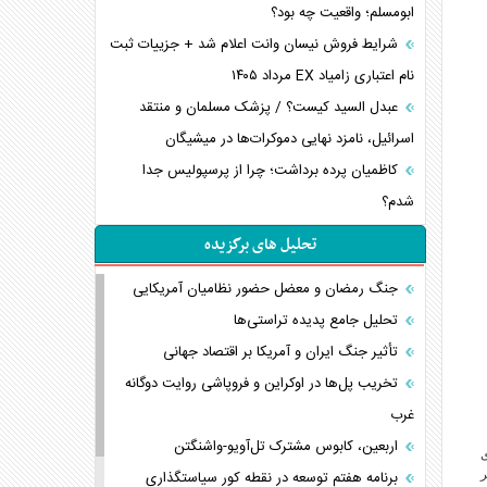
ابومسلم؛ واقعیت چه بود؟
شرایط فروش نیسان وانت اعلام شد + جزییات ثبت
نام اعتباری زامیاد EX مرداد ۱۴۰۵
عبدل السید کیست؟ / پزشک مسلمان و منتقد
اسرائیل، نامزد نهایی دموکرات‌ها در میشیگان
کاظمیان پرده برداشت؛ چرا از پرسپولیس جدا
شدم؟
تحلیل های برگزیده
جنگ رمضان و معضل حضور نظامیان آمریکایی
تحلیل جامع پدیده تراستی‌ها
تأثیر جنگ ایران و آمریکا بر اقتصاد جهانی
تخریب پل‌ها در اوکراین و فروپاشی روایت دوگانه
غرب
اربعین، کابوس مشترک تل‌آویو-واشنگتن
ی
ر
برنامه هفتم توسعه در نقطه کور سیاستگذاری