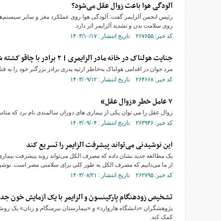
آلودگی هوا باعث زوال عقل می‌شود؟
رئیس انجمن آلزایمر گفت: آلودگی هوا روی عملکرد مغز و سایر سیستم‌های
روی سلامت بدن و تشدید آلزایمر اثر دارد.
کد خبر: ۲۶۷۶۵۵ تاریخ انتشار : ۱۴۰۳/۱۰/۱۷
جنایت هولناک در خانه مادر آلزایمری | ۲ برادر با چاقو کشته شدند
مرد جوان در اقدامی هولناک به‌خاطر ارثیه پدری برادر بزرگتر خود را به
کد خبر: ۲۶۴۶۶۸ تاریخ انتشار : ۱۴۰۳/۰۹/۱۲
۷ عامل خطر «زوال عقل»
زوال عقل را می توان یکی از بیماری های دوران سالمندی نام برد که مت
کد خبر: ۲۶۳۹۴۶ تاریخ انتشار : ۱۴۰۳/۰۹/۰۴
این نوشیدنی می‌تواند پیشرفت آلزایمر را تسریع کند
یک مطالعه جدید نشان داده که مصرف الکل می‌تواند روند پیشرفت بیماری آل
از ما می‌دانیم که مصرف الکل به طور کلی برای سلامتی مضر است. نوشیدن
کد خبر: ۲۶۲۷۹۵ تاریخ انتشار : ۱۴۰۳/۰۸/۲۱
تشخیص زودهنگام پارکینسون و آلزایمر با یک آزمایش خون جد
پژوهشگران «دانشگاه هاروارد» و «بیمارستان بیرمنگام و زنان» یک روش جد
کمک کند.