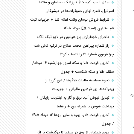
عبدل السید کیست؟ / پزشک مسلمان و منتقد
اسرائیل، نامزد نهایی دموکرات‌ها در میشیگان
شرایط فروش نیسان وانت اعلام شد + جزییات ثبت
نام اعتباری زامیاد EX مرداد ۱۴۰۵
ماجرای خودآزاری پرز هیلتون در لایو تیک تاک
راز شماره پیراهن محمد صلاح در ترکیه فاش شد؛
چرا فرعون شماره ۶۱ را انتخاب کرد؟
آخرین قیمت طلا و سکه امروز چهارشنبه ۱۴ مرداد/
سقف طلا و سکه شکست + جدول
نحوه محاسبه مالیات بلاگر‌ها / این گروه از
پردرآمد‌ها زیر ذره‌بین مالیاتی + جزییات
ری
تبدیل قبوض آب، برق و گاز به اینترنت رایگان /
پرداخت قبوض با همراه من + راهنما
آخرین قیمت دلار، یورو و سایر ارز‌ها ۱۲ مرداد ۱۴۰۵
/ جدول
مریم همتیان از اوج در سینما تا درگذشت بر اثر