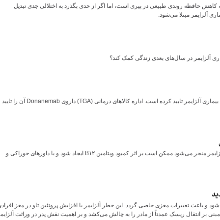
ه کاهش حافظه روندی طبیعی در پیری است، اما اگر از حدی بگذرد به اختلالی جدی تبدیل
یماری آلزایمر در سال‌های بعدی زندگی کمک کند؟
آژانس تنظیم مقررات دارویی و درمانی استرالیا اولین دارو را برای درمان بیماری آلزایمر تایید کرده است. اداره کالا‌های درمانی (TGA) داروی Donanemab آن را تایید
فراموشی و عدم ثبت اتفاقات در خاطر افراد که در صورت حاد شدن به آلزایمر منجر می‌شود ممکن است بر اثر کمبود ویتامین B۱۲ ایجاد شود و با داورهای خوراکی و
ید
ل شود و باعث تغییرات مغزی خاصی گردد. این خطر آلزایمر با افزایش پروتئین تاو در مغز افراد
ن مبنی بر انتقال ریسک عمدتاً از مادر را به چالش می‌کشد و بر اهمیت نقش پدر در وراثت آلزایم