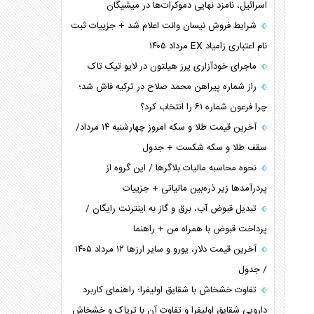
اسرائیل، نامزد نهایی دموکرات‌ها در میشیگان
شرایط فروش نیسان وانت اعلام شد + جزییات ثبت
نام اعتباری زامیاد EX مرداد ۱۴۰۵
ماجرای خودآزاری پرز هیلتون در لایو تیک تاک
راز شماره پیراهن محمد صلاح در ترکیه فاش شد؛
چرا فرعون شماره ۶۱ را انتخاب کرد؟
آخرین قیمت طلا و سکه امروز چهارشنبه ۱۴ مرداد/
سقف طلا و سکه شکست + جدول
نحوه محاسبه مالیات بلاگر‌ها / این گروه از
پردرآمد‌ها زیر ذره‌بین مالیاتی + جزییات
تبدیل قبوض آب، برق و گاز به اینترنت رایگان /
پرداخت قبوض با همراه من + راهنما
آخرین قیمت دلار، یورو و سایر ارز‌ها ۱۲ مرداد ۱۴۰۵
/ جدول
تفاوت خشخاش با شقایق اولیفرا؛ راهنمای کاربرد
دارویی شقایق اولیفرا و تفاوت آن با تریاک و خشخاش