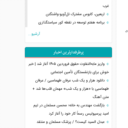
غرب
اربعین، کابوس مشترک تل‌آویو-واشنگتن
برنامه هفتم توسعه در نقطه کور سیاستگذاری
کنوانسیون دریای خزر در راستای منافع ملی است؟
ی
آرشیو...
اوکراین بازوی مخرب آمریکا در غرب آسیا
اهمیت راهبردی اردن برای آمریکا
پرطرفدارترین اخبار
پیام، ظرفیت بالفعل‌نشده تجارت ایران
همسویی عربستان با سنتکام علیه متحدان ایران
واریز مابه‌التفاوت حقوق فروردین ۱۴۰۵ آغاز شد | خبر
ترامپ و توهم خلع سلاح حماس
خوش برای بازنشستگان تأمین اجتماعی
چرا کویت به دنبال شریک امنیتی جدید است؟
دانلود هزار و یک شب عرفان طهماسبی / عرفان
اعتراف غرب به قدرت ایران در تثبیت معادلات
طهماسبی با «هزار و یک شب» مهمان قلب‌ها شد +
متن آهنگ
خطای راهبردی ترامپ مقابل برزیل
متن و حاشیه سفر نتانیاهو به آمریکا
بازگشت مهندس به خانه؛ محسن مسلمان در تیم
امید پرسپولیس رسماً کار خود را آغاز کرد
عبدل السید کیست؟ / پزشک مسلمان و منتقد