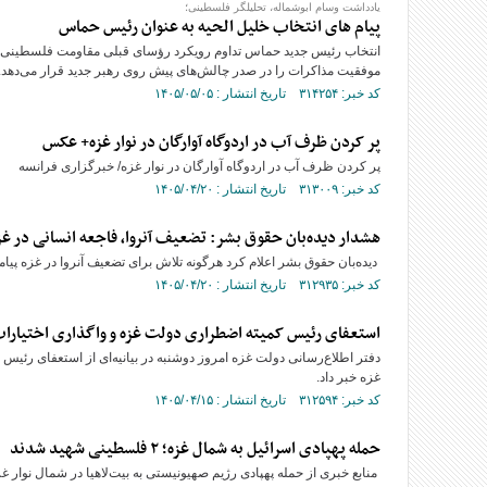
یادداشت وسام ابوشماله، تحلیلگر فلسطینی؛
پیام های انتخاب خلیل الحیه به عنوان رئیس حماس
انتخاب رئیس جدید حماس تداوم رویکرد رؤسای قبلی مقاومت فلسطینی و 
موفقیت مذاکرات را در صدر چالش‌های پیش روی رهبر جدید قرار می‌دهد.
کد خبر: ۳۱۴۲۵۴ تاریخ انتشار : ۱۴۰۵/۰۵/۰۵
پر کردن ظرف آب در اردوگاه آوارگان در نوار غزه+ عکس
پر کردن ظرف آب در اردوگاه آوارگان در نوار غزه/ خبرگزاری فرانسه
کد خبر: ۳۱۳۰۰۹ تاریخ انتشار : ۱۴۰۵/۰۴/۲۰
هشدار دیده‌بان حقوق بشر: تضعیف آنروا، فاجعه انسانی در غزه
دیده‌بان حقوق بشر اعلام کرد هرگونه تلاش برای تضعیف آنروا در غزه پیامد
کد خبر: ۳۱۲۹۳۵ تاریخ انتشار : ۱۴۰۵/۰۴/۲۰
استعفای رئیس کمیته اضطراری دولت غزه و واگذاری اختیارات
دفتر اطلاع‌رسانی دولت غزه امروز دوشنبه در بیانیه‌ای از استعفای رئیس 
غزه خبر داد.
کد خبر: ۳۱۲۵۹۴ تاریخ انتشار : ۱۴۰۵/۰۴/۱۵
حمله پهپادی اسرائیل به شمال غزه؛ ۲ فلسطینی شهید شدند
منابع خبری از حمله پهپادی رژیم صهیونیستی به بیت‌لاهیا در شمال نوار غزه و شهادت 2 شهروند فلس