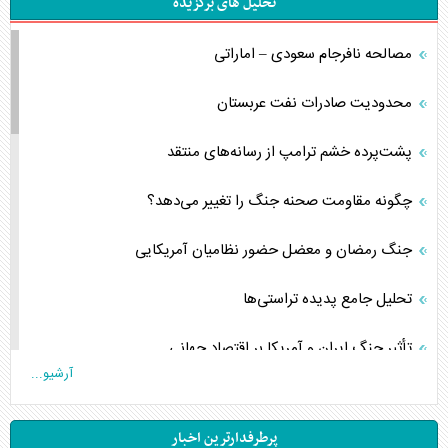
تحلیل های برگزیده
مصالحه نافرجام سعودی – اماراتی
محدودیت صادرات نفت عربستان
پشت‌پرده خشم ترامپ از رسانه‌های منتقد
چگونه مقاومت صحنه جنگ را تغییر می‌دهد؟
جنگ رمضان و معضل حضور نظامیان آمریکایی
تحلیل جامع پدیده تراستی‌ها
تأثیر جنگ ایران و آمریکا بر اقتصاد جهانی
آرشیو...
تخریب پل‌ها در اوکراین و فروپاشی روایت دوگانه غرب
پرطرفدارترین اخبار
اربعین، کابوس مشترک تل‌آویو-واشنگتن