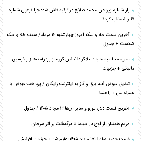
راز شماره پیراهن محمد صلاح در ترکیه فاش شد؛ چرا فرعون شماره
خطای راهبردی ترامپ مقابل برزیل
۶۱ را انتخاب کرد؟
متن و حاشیه سفر نتانیاهو به آمریکا
آخرین قیمت طلا و سکه امروز چهارشنبه ۱۴ مرداد/ سقف طلا و سکه
شکست + جدول
نحوه محاسبه مالیات بلاگر‌ها / این گروه از پردرآمد‌ها زیر ذره‌بین
مالیاتی + جزییات
تبدیل قبوض آب، برق و گاز به اینترنت رایگان / پرداخت قبوض با
همراه من + راهنما
آخرین قیمت دلار، یورو و سایر ارز‌ها ۱۲ مرداد ۱۴۰۵ / جدول
مریم همتیان از اوج در سینما تا درگذشت بر اثر سرطان
قیمت جدید سایپا ۱۵۱ مرداد ۱۴۰۵ اعلام شد + جزئیات افزایش