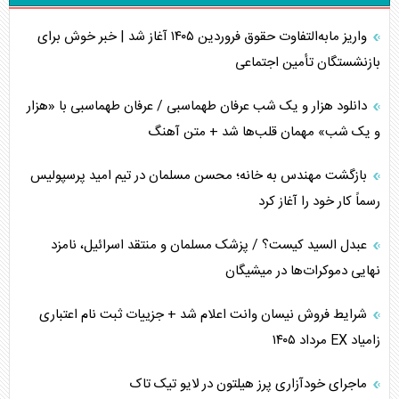
واریز مابه‌التفاوت حقوق فروردین ۱۴۰۵ آغاز شد | خبر خوش برای
برنامه هفتم توسعه در نقطه کور سیاستگذاری
بازنشستگان تأمین اجتماعی
کنوانسیون دریای خزر در راستای منافع ملی است؟
دانلود هزار و یک شب عرفان طهماسبی / عرفان طهماسبی با «هزار
اوکراین بازوی مخرب آمریکا در غرب آسیا
و یک شب» مهمان قلب‌ها شد + متن آهنگ
اهمیت راهبردی اردن برای آمریکا
بازگشت مهندس به خانه؛ محسن مسلمان در تیم امید پرسپولیس
رسماً کار خود را آغاز کرد
پیام، ظرفیت بالفعل‌نشده تجارت ایران
عبدل السید کیست؟ / پزشک مسلمان و منتقد اسرائیل، نامزد
همسویی عربستان با سنتکام علیه متحدان ایران
نهایی دموکرات‌ها در میشیگان
ترامپ و توهم خلع سلاح حماس
شرایط فروش نیسان وانت اعلام شد + جزییات ثبت نام اعتباری
زامیاد EX مرداد ۱۴۰۵
چرا کویت به دنبال شریک امنیتی جدید است؟
ماجرای خودآزاری پرز هیلتون در لایو تیک تاک
اعتراف غرب به قدرت ایران در تثبیت معادلات