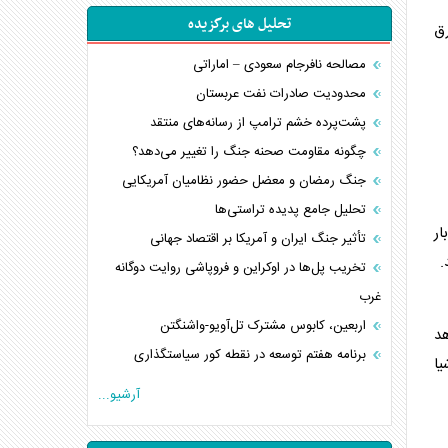
تحلیل های برگزیده
ق
مصالحه نافرجام سعودی – اماراتی
محدودیت صادرات نفت عربستان
پشت‌پرده خشم ترامپ از رسانه‌های منتقد
چگونه مقاومت صحنه جنگ را تغییر می‌دهد؟
جنگ رمضان و معضل حضور نظامیان آمریکایی
تحلیل جامع پدیده تراستی‌ها
ار
تأثیر جنگ ایران و آمریکا بر اقتصاد جهانی
.
تخریب پل‌ها در اوکراین و فروپاشی روایت دوگانه
غرب
اربعین، کابوس مشترک تل‌آویو-واشنگتن
هد
برنامه هفتم توسعه در نقطه کور سیاستگذاری
یا
کنوانسیون دریای خزر در راستای منافع ملی است؟
آرشیو...
اوکراین بازوی مخرب آمریکا در غرب آسیا
اهمیت راهبردی اردن برای آمریکا