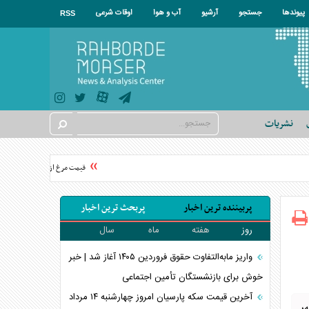
پیوندها
جستجو
آرشیو
آب و هوا
اوقات شرعی
RSS
نشریات
قیمت مرغ از نیمه مرداد تغییر می
پربیننده ترین اخبار
پربحث ترین اخبار
روز
هفته
ماه
سال
واریز مابه‌التفاوت حقوق فروردین ۱۴۰۵ آغاز شد | خبر
خوش برای بازنشستگان تأمین اجتماعی
آخرین قیمت سکه پارسیان امروز چهارشنبه ۱۴ مرداد