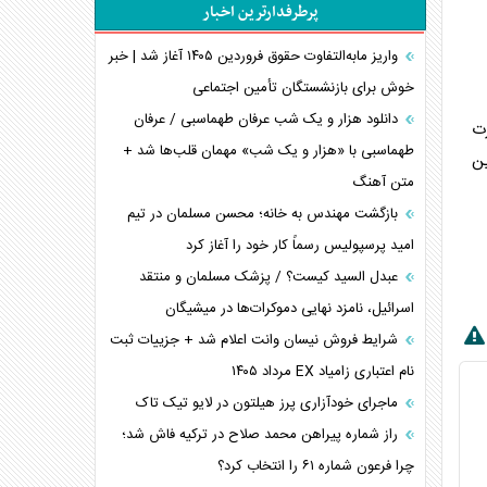
پرطرفدارترین اخبار
پیام، ظرفیت بالفعل‌نشده تجارت ایران
همسویی عربستان با سنتکام علیه متحدان ایران
واریز مابه‌التفاوت حقوق فروردین ۱۴۰۵ آغاز شد | خبر
ترامپ و توهم خلع سلاح حماس
خوش برای بازنشستگان تأمین اجتماعی
چرا کویت به دنبال شریک امنیتی جدید است؟
دانلود هزار و یک شب عرفان طهماسبی / عرفان
ورت
اعتراف غرب به قدرت ایران در تثبیت معادلات
طهماسبی با «هزار و یک شب» مهمان قلب‌ها شد +
ن
متن آهنگ
خطای راهبردی ترامپ مقابل برزیل
متن و حاشیه سفر نتانیاهو به آمریکا
بازگشت مهندس به خانه؛ محسن مسلمان در تیم
امید پرسپولیس رسماً کار خود را آغاز کرد
عبدل السید کیست؟ / پزشک مسلمان و منتقد
اسرائیل، نامزد نهایی دموکرات‌ها در میشیگان
شرایط فروش نیسان وانت اعلام شد + جزییات ثبت
نام اعتباری زامیاد EX مرداد ۱۴۰۵
ماجرای خودآزاری پرز هیلتون در لایو تیک تاک
راز شماره پیراهن محمد صلاح در ترکیه فاش شد؛
چرا فرعون شماره ۶۱ را انتخاب کرد؟