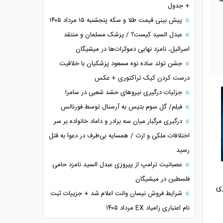
؛
+ جدول
پیش بینی قیمت طلا و سکه پنجشنبه ۱۵ مرداد ۱۴۰۵
عبدل السید کیست؟ / پزشک مسلمان و منتقد
اسرائیل، نامزد نهایی دموکرات‌ها در میشیگان
جشن تولد ساده نوه مسعود پزشکیان با خلاقیت
درست کردن کیک تراکتوری + عکس
جزئیات درگیری نیرو‌های حشد شعبی در سامرا
فیلم/ گل سوم بتیس به آرسنال توسط فورنالس
درگیری مرگبار میان سه برادر و داماد خانواده بر سر
اختلافات ملکی و ارث / همسایه بی‌طرف در دعوا به قتل
رسید
عصبانیت ترامپ از پیروزی عبدل السید نامزد حامی
فلسطین در میشیگان
ری
شرایط فروش نیسان وانت اعلام شد + جزییات ثبت
نام اعتباری زامیاد EX مرداد ۱۴۰۵