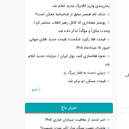
زمان‌بندی واریز کالابرگ جدید اعلام شد
حذف نام همسر سابق از شناسنامه ممکن است؟
پوستر معناداری که کانال رهبر انقلاب منتشر کرد/
وحدت مکرّراً و مؤکّداً تذکر داده شد
قیمت طلا رکورد شکست/ قیمت جدید طلای جهانی
امروز ۱۵ مردادماه ۱۴۰۵
نحوه فعالسازی کیف پول ایران / جزئیات جدید اعلام
شد
دیزنی دست به قمار بزرگ زد
آب
قیمت مسکن دو برابر شد
آرشیو...
اخبار داغ
خبر جدید از معافیت سربازان فراری ۱۴۰۵
ماجرای نصب سنگ مزار اکبر عبدی چیست؟