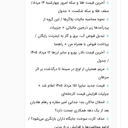
آخرین قیمت طلا و سکه امروز چهارشنبه ۱۴ مرداد/
سقف طلا و سکه شکست + جدول
نحوه محاسبه مالیات بلاگر‌ها / این گروه از
پردرآمد‌ها زیر ذره‌بین مالیاتی + جزییات
تبدیل قبوض آب، برق و گاز به اینترنت رایگان /
پرداخت قبوض با همراه من + راهنما
آخرین قیمت دلار، یورو و سایر ارز‌ها ۱۲ مرداد ۱۴۰۵
/ جدول
مریم همتیان از اوج در سینما تا درگذشت بر اثر
سرطان
قیمت جدید سایپا ۱۵۱ مرداد ۱۴۰۵ اعلام شد +
جزئیات افزایش قیمت کارخانه‌ای
انحلال ماکان بند؛ جدایی امیر مقاره و رهام هادیان
بعد از یک دهه همکاری صحت دارد؟
حذف کارت سوخت جایگاه داران بازنگری می‌شود؟ /
ادامه مخالفت‌ها با افزایش نرخ بنزین