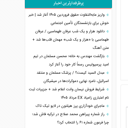
پرطرفدارترین اخبار
اربعین، کابوس مشترک تل‌آویو-واشنگتن
برنامه هفتم توسعه در نقطه کور سیاستگذاری
واریز مابه‌التفاوت حقوق فروردین ۱۴۰۵ آغاز شد | خبر
خوش برای بازنشستگان تأمین اجتماعی
کنوانسیون دریای خزر در راستای منافع ملی است؟
اوکراین بازوی مخرب آمریکا در غرب آسیا
دانلود هزار و یک شب عرفان طهماسبی / عرفان
اهمیت راهبردی اردن برای آمریکا
طهماسبی با «هزار و یک شب» مهمان قلب‌ها شد +
متن آهنگ
پیام، ظرفیت بالفعل‌نشده تجارت ایران
همسویی عربستان با سنتکام علیه متحدان ایران
بازگشت مهندس به خانه؛ محسن مسلمان در تیم
ترامپ و توهم خلع سلاح حماس
امید پرسپولیس رسماً کار خود را آغاز کرد
چرا کویت به دنبال شریک امنیتی جدید است؟
عبدل السید کیست؟ / پزشک مسلمان و منتقد
اسرائیل، نامزد نهایی دموکرات‌ها در میشیگان
شرایط فروش نیسان وانت اعلام شد + جزییات ثبت
نام اعتباری زامیاد EX مرداد ۱۴۰۵
ماجرای خودآزاری پرز هیلتون در لایو تیک تاک
راز شماره پیراهن محمد صلاح در ترکیه فاش شد؛
چرا فرعون شماره ۶۱ را انتخاب کرد؟