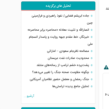
تحلیل های برگزیده
د
جاده ابریشم فضایی/ نفوذ راهبردی و فرازمینی
چین
انصارالله و تثبیت معادله «محاصره برابر محاصره»
خبرنگار، خط مقدم جبهه روایت و پاسدار انسجام
ملی
مصالحه نافرجام سعودی – اماراتی
محدودیت صادرات نفت عربستان
پشت‌پرده خشم ترامپ از رسانه‌های منتقد
چگونه مقاومت صحنه جنگ را تغییر می‌دهد؟
جنگ رمضان و معضل حضور نظامیان آمریکایی
تحلیل جامع پدیده تراستی‌ها
تأثیر جنگ ایران و آمریکا بر اقتصاد جهانی
عکس و
آرشیو...
تخریب پل‌ها در اوکراین و فروپاشی روایت دوگانه
غرب