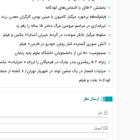
بخشش ۲ قاتل با التماس‌های کودکانه
فیلم|لحظه برخورد مرگبار کامیون با مینی بوس کارگران معدن زرند
تیراندازی در مراسم عروسی مرگ دختر ۱۵ ساله را رقم زد
سقوط مرگبار تانکر سوخت در گردنه حیران آستارا+ عکس و فیلم
آتش سوزی گسترده انبار روغن خودرو در فارس+ فیلم
مسمومیت ۵۰ تن از دانشجویان دانشگاه علوم پایه زنجان
زلزله ۵.۲ ریشتری بندر چارک در هرمزگان را لرزاند+ جزئیات+ عکس و فیلم
کودک+ علت و فیلم
ارسال نظر
نام
ایمیل