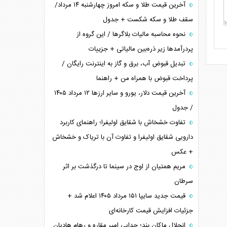
آخرین قیمت طلا و سکه امروز چهارشنبه ۱۴ مرداد/
سقف طلا و سکه شکست + جدول
نحوه محاسبه مالیات بلاگر‌ها / این گروه از
پردرآمد‌ها زیر ذره‌بین مالیاتی + جزییات
تبدیل قبوض آب، برق و گاز به اینترنت رایگان /
پرداخت قبوض با همراه من + راهنما
آخرین قیمت دلار، یورو و سایر ارز‌ها ۱۲ مرداد ۱۴۰۵
/ جدول
تفاوت خشخاش با شقایق اولیفرا؛ راهنمای کاربرد
دارویی شقایق اولیفرا و تفاوت آن با تریاک و خشخاش
+ عکس
مریم همتیان از اوج در سینما تا درگذشت بر اثر
سرطان
قیمت جدید سایپا ۱۵۱ مرداد ۱۴۰۵ اعلام شد +
جزئیات افزایش قیمت کارخانه‌ای
انحلال ماکان بند؛ جدایی امیر مقاره و رهام هادیان