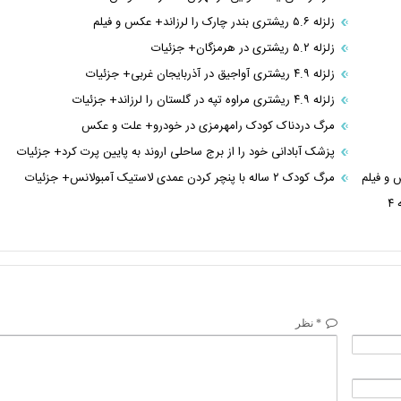
زلزله ۵.۶ ریشتری بندر چارک را لرزاند+ عکس و فیلم
زلزله ۵.۲ ریشتری در هرمزگان+ جزئیات
زلزله ۴.۹ ریشتری آواجیق در آذربایجان غربی+ جزئیات
زلزله ۴.۹ ریشتری مراوه تپه در گلستان را لرزاند+ جزئیات
مرگ دردناک کودک رامهرمزی در خودرو+ علت و عکس
پزشک آبادانی خود را از برج ساحلی اروند به پایین پرت کرد+ جزئیات
مرگ کودک ۲ ساله با پنچر کردن عمدی لاستیک آمبولانس+ جزئیات
جزئیات انفجار در یک جشن تولد در شهریار تهران/ ۸ کشته از جمله ۴
* نظر