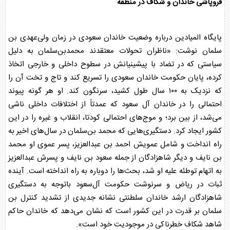
فروپاشی خاندان و شکاف در منطقه
پایگاه المیادین درباره وضعیت خاندان سعودی در زمان ولی‌عهدی
بن
سلمان
نوشت: «ناظران تحولات معتقدند محمدبن‌سلمان به دلیل
سیاستی که در تضاد با پیشینیانش در سطوح داخلی و خارجی اتخاذ
کرده، پایان حکومت خاندان سعودی را تسریع کند و تاج و تخت آن را
که نزدیک به ۱۰۰ سال طول کشید، سرنگون کند. او هر گونه پیوند
احتمالی را در خاندان آل سعود که عمدتاً از اختلافات داخلی ناشی
می‌شد، از بین برد؛ و موج‌های احتمالی کودتا، انقلاب و غیره را در این
کشور ایجاد کرد. دستگیری‌هایی که محمد بن‌سلمان در سال‌های اخیر به
راه انداخت و شامل عمویش احمد بن عبدالعزیز، پسر عموی او محمد
بن نایف و دیگر شاهزادگان از جمله سعود بن نایف و پسرش عبدالعزیز
به اتهام توطئه علیه او شد، بحث‌ها را دوباره به راه انداخته است. آینده
ثبات در ریاض و سرنوشت حکومت آل‌سعود باتوجه به دستگیری
شاهزادگان ارشد خاندان سلطنتی نشانه جدیدی از تشدید کنترل
بن
سلمان
بر قدرت در این کشور است که نشان می‌دهد که خاندان حاکم
شاهد شکاف خطرناکی در موجودیت خود است».