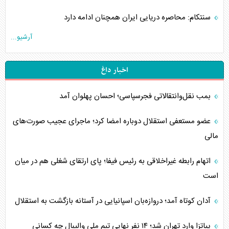
سنتکام: محاصره دریایی ایران همچنان ادامه دارد
آرشیو...
اخبار داغ
بمب نقل‌وانتقالاتی فجرسپاسی؛ احسان پهلوان آمد
عضو مستعفی استقلال دوباره امضا کرد؛ ماجرای عجیب صورت‌های
مالی
اتهام رابطه غیراخلاقی به رئیس فیفا؛ پای ارتقای شغلی هم در میان
است
آدان کوتاه آمد؛ دروازه‌بان اسپانیایی در آستانه بازگشت به استقلال
پیاتزا وارد تهران شد؛ ۱۴ نفر نهایی تیم ملی والیبال چه کسانی