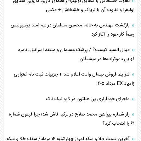
تفاوت خشخاش با شقایق اولیفرا؛ راهنمای کاربرد دارویی شقایق
اولیفرا و تفاوت آن با تریاک و خشخاش + عکس
کنوانسیون دریای خزر در راستای منافع ملی است؟
بازگشت مهندس به خانه؛ محسن مسلمان در تیم امید پرسپولیس
اوکراین بازوی مخرب آمریکا در غرب آسیا
رسماً کار خود را آغاز کرد
اهمیت راهبردی اردن برای آمریکا
عبدل السید کیست؟ / پزشک مسلمان و منتقد اسرائیل، نامزد
نهایی دموکرات‌ها در میشیگان
پیام، ظرفیت بالفعل‌نشده تجارت ایران
شرایط فروش نیسان وانت اعلام شد + جزییات ثبت نام اعتباری
همسویی عربستان با سنتکام علیه متحدان ایران
زامیاد EX مرداد ۱۴۰۵
ترامپ و توهم خلع سلاح حماس
ماجرای خودآزاری پرز هیلتون در لایو تیک تاک
چرا کویت به دنبال شریک امنیتی جدید است؟
راز شماره پیراهن محمد صلاح در ترکیه فاش شد؛ چرا فرعون شماره
۶۱ را انتخاب کرد؟
آخرین قیمت طلا و سکه امروز چهارشنبه ۱۴ مرداد/ سقف طلا و سکه