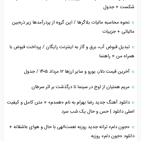
شکست + جدول
نحوه محاسبه مالیات بلاگر‌ها / این گروه از پردرآمد‌ها زیر ذره‌بین
مالیاتی + جزییات
تبدیل قبوض آب، برق و گاز به اینترنت رایگان / پرداخت قبوض با
همراه من + راهنما
آخرین قیمت دلار، یورو و سایر ارز‌ها ۱۲ مرداد ۱۴۰۵ / جدول
مریم همتیان از اوج در سینما تا درگذشت بر اثر سرطان
دانلود آهنگ جدید رضا بهرام به نام «همدم» + متن کامل و کیفیت
اصلی دانلود | حس و حال یک شب سرد
«جون دلم» ترانه جدید روزبه نعمت‌الهی با حال و هوای عاشقانه +
دانلود «جون دلم» روزبه