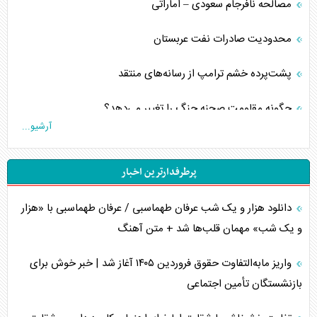
مصالحه نافرجام سعودی – اماراتی
محدودیت صادرات نفت عربستان
پشت‌پرده خشم ترامپ از رسانه‌های منتقد
چگونه مقاومت صحنه جنگ را تغییر می‌دهد؟
آرشیو...
جنگ رمضان و معضل حضور نظامیان آمریکایی
پرطرفدارترین اخبار
تحلیل جامع پدیده تراستی‌ها
دانلود هزار و یک شب عرفان طهماسبی / عرفان طهماسبی با «هزار
تأثیر جنگ ایران و آمریکا بر اقتصاد جهانی
و یک شب» مهمان قلب‌ها شد + متن آهنگ
تخریب پل‌ها در اوکراین و فروپاشی روایت دوگانه غرب
واریز مابه‌التفاوت حقوق فروردین ۱۴۰۵ آغاز شد | خبر خوش برای
اربعین، کابوس مشترک تل‌آویو-واشنگتن
بازنشستگان تأمین اجتماعی
برنامه هفتم توسعه در نقطه کور سیاستگذاری