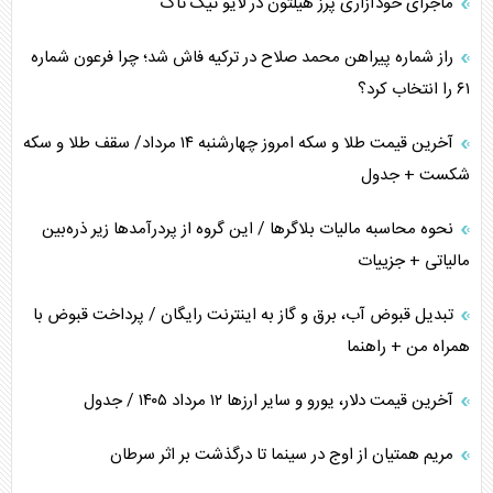
ماجرای خودآزاری پرز هیلتون در لایو تیک تاک
اعتراف غرب به قدرت ایران در تثبیت معادلات
راز شماره پیراهن محمد صلاح در ترکیه فاش شد؛ چرا فرعون شماره
خطای راهبردی ترامپ مقابل برزیل
۶۱ را انتخاب کرد؟
متن و حاشیه سفر نتانیاهو به آمریکا
آخرین قیمت طلا و سکه امروز چهارشنبه ۱۴ مرداد/ سقف طلا و سکه
شکست + جدول
نحوه محاسبه مالیات بلاگر‌ها / این گروه از پردرآمد‌ها زیر ذره‌بین
مالیاتی + جزییات
تبدیل قبوض آب، برق و گاز به اینترنت رایگان / پرداخت قبوض با
همراه من + راهنما
آخرین قیمت دلار، یورو و سایر ارز‌ها ۱۲ مرداد ۱۴۰۵ / جدول
مریم همتیان از اوج در سینما تا درگذشت بر اثر سرطان