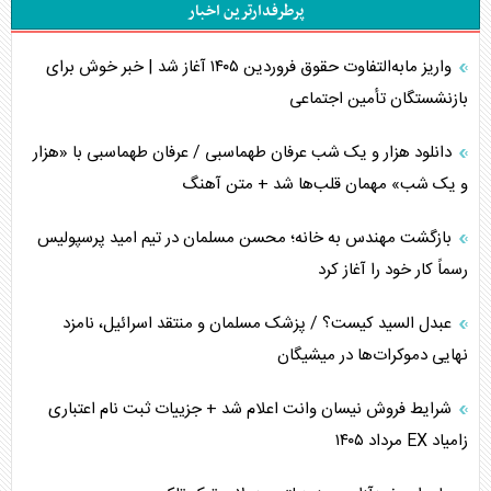
پرطرفدارترین اخبار
اربعین، کابوس مشترک تل‌آویو-واشنگتن
واریز مابه‌التفاوت حقوق فروردین ۱۴۰۵ آغاز شد | خبر خوش برای
برنامه هفتم توسعه در نقطه کور سیاستگذاری
بازنشستگان تأمین اجتماعی
کنوانسیون دریای خزر در راستای منافع ملی است؟
دانلود هزار و یک شب عرفان طهماسبی / عرفان طهماسبی با «هزار
اوکراین بازوی مخرب آمریکا در غرب آسیا
و یک شب» مهمان قلب‌ها شد + متن آهنگ
اهمیت راهبردی اردن برای آمریکا
بازگشت مهندس به خانه؛ محسن مسلمان در تیم امید پرسپولیس
رسماً کار خود را آغاز کرد
پیام، ظرفیت بالفعل‌نشده تجارت ایران
عبدل السید کیست؟ / پزشک مسلمان و منتقد اسرائیل، نامزد
همسویی عربستان با سنتکام علیه متحدان ایران
نهایی دموکرات‌ها در میشیگان
ترامپ و توهم خلع سلاح حماس
شرایط فروش نیسان وانت اعلام شد + جزییات ثبت نام اعتباری
زامیاد EX مرداد ۱۴۰۵
چرا کویت به دنبال شریک امنیتی جدید است؟