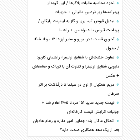
نحوه محاسبه مالیات بلاگر‌ها / این گروه از
پردرآمد‌ها زیر ذره‌بین مالیاتی + جزییات
تبدیل قبوض آب، برق و گاز به اینترنت رایگان /
پرداخت قبوض با همراه من + راهنما
آخرین قیمت دلار، یورو و سایر ارز‌ها ۱۲ مرداد ۱۴۰۵
/ جدول
تفاوت خشخاش با شقایق اولیفرا؛ راهنمای کاربرد
دارویی شقایق اولیفرا و تفاوت آن با تریاک و خشخاش
+ عکس
مریم همتیان از اوج در سینما تا درگذشت بر اثر
سرطان
قیمت جدید سایپا ۱۵۱ مرداد ۱۴۰۵ اعلام شد +
جزئیات افزایش قیمت کارخانه‌ای
انحلال ماکان بند؛ جدایی امیر مقاره و رهام هادیان
بعد از یک دهه همکاری صحت دارد؟