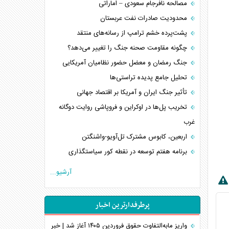
مصالحه نافرجام سعودی – اماراتی
محدودیت صادرات نفت عربستان
پشت‌پرده خشم ترامپ از رسانه‌های منتقد
چگونه مقاومت صحنه جنگ را تغییر می‌دهد؟
جنگ رمضان و معضل حضور نظامیان آمریکایی
تحلیل جامع پدیده تراستی‌ها
تأثیر جنگ ایران و آمریکا بر اقتصاد جهانی
تخریب پل‌ها در اوکراین و فروپاشی روایت دوگانه
غرب
اربعین، کابوس مشترک تل‌آویو-واشنگتن
برنامه هفتم توسعه در نقطه کور سیاستگذاری
کنوانسیون دریای خزر در راستای منافع ملی است؟
آرشیو...
اوکراین بازوی مخرب آمریکا در غرب آسیا
اهمیت راهبردی اردن برای آمریکا
پرطرفدارترین اخبار
پیام، ظرفیت بالفعل‌نشده تجارت ایران
همسویی عربستان با سنتکام علیه متحدان ایران
واریز مابه‌التفاوت حقوق فروردین ۱۴۰۵ آغاز شد | خبر