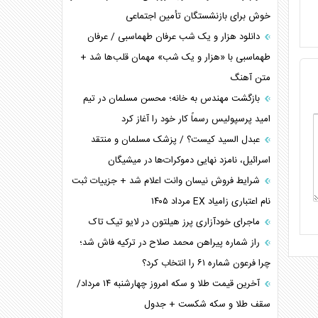
ترامپ و توهم خلع سلاح حماس
خوش برای بازنشستگان تأمین اجتماعی
چرا کویت به دنبال شریک امنیتی جدید است؟
دانلود هزار و یک شب عرفان طهماسبی / عرفان
اعتراف غرب به قدرت ایران در تثبیت معادلات
طهماسبی با «هزار و یک شب» مهمان قلب‌ها شد +
متن آهنگ
خطای راهبردی ترامپ مقابل برزیل
متن و حاشیه سفر نتانیاهو به آمریکا
بازگشت مهندس به خانه؛ محسن مسلمان در تیم
امید پرسپولیس رسماً کار خود را آغاز کرد
عبدل السید کیست؟ / پزشک مسلمان و منتقد
اسرائیل، نامزد نهایی دموکرات‌ها در میشیگان
شرایط فروش نیسان وانت اعلام شد + جزییات ثبت
نام اعتباری زامیاد EX مرداد ۱۴۰۵
ماجرای خودآزاری پرز هیلتون در لایو تیک تاک
راز شماره پیراهن محمد صلاح در ترکیه فاش شد؛
چرا فرعون شماره ۶۱ را انتخاب کرد؟
آخرین قیمت طلا و سکه امروز چهارشنبه ۱۴ مرداد/
سقف طلا و سکه شکست + جدول