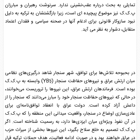
تمایلی به بحث درباره عقب‌نشینی ندارد. سرنوشت رهبران و مبارزان
پ.ک.ک نیز موضوع پیچیده ای است، زیرا بازگشتشان به ترکیه به دلیل
نبود سازوکار قانونی برای ادغام آنها در صحنه سیاسی و فقدان اعتماد
متقابل، دشوار به نظر می آید.
در بحبوحه تلاش‌ها برای توافق، شهر سنجار شاهد درگیری‌های نظامی
میان ارتش
عراق
و نیروهای حفاظت سنجار (YBŞ) وابسته به پ.ک.ک
بوده است. فرماندهان ارتش
عراق
، این نیروها را تروریست می‌خوانند،
در حالی که نیروهای حفاظت سنجار خود را مبارز می‌دانند که سنجار را از
داعش آزاد کرده است. دولت
عراق
با انعقاد توافق‌نامه‌ای برای
عادی‌سازی اوضاع در سنجار، واقعیت میدانی این منطقه را که پ.ک.ک
در آن نفوذ ویژه‌ای میان ایزدی‌ها دارد، به رسمیت شناخته است. اگر
پ.ک.ک تصمیم به
خلع سلاح
بگیرد، این نیروها بخشی از میراث حزب
در
عراق
خواهند بود و در صورت ادامه فعالیت، هدف حملات ترکیه قرار