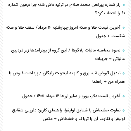
راز شماره پیراهن محمد صلاح در ترکیه فاش شد؛ چرا فرعون شماره
خطای راهبردی ترامپ مقابل برزیل
۶۱ را انتخاب کرد؟
متن و حاشیه سفر نتانیاهو به آمریکا
آخرین قیمت طلا و سکه امروز چهارشنبه ۱۴ مرداد/ سقف طلا و سکه
شکست + جدول
نحوه محاسبه مالیات بلاگر‌ها / این گروه از پردرآمد‌ها زیر ذره‌بین
مالیاتی + جزییات
تبدیل قبوض آب، برق و گاز به اینترنت رایگان / پرداخت قبوض با
همراه من + راهنما
آخرین قیمت دلار، یورو و سایر ارز‌ها ۱۲ مرداد ۱۴۰۵ / جدول
تفاوت خشخاش با شقایق اولیفرا؛ راهنمای کاربرد دارویی شقایق
اولیفرا و تفاوت آن با تریاک و خشخاش + عکس