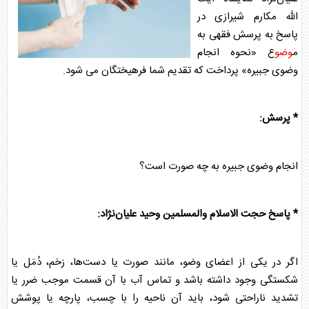
الله مکارم شیرازی در
پاسخ به پرسش فقهی به
م
وضو
ع «نحوه انجام
وضو
ی جبیره» پرداخت که تقدیم شما فرهیختگان می شود.
* پرسش:
انجام
وضو
ی جبیره به چه صورت است؟
* پاسخ حجت الاسلام والمسلمین وحید علیان‌نژاد:
اگر در یکی از اعضای
وضو
، مانند صورت یا دست‌ها، زخم، دُمَل یا
شکستگی وجود داشته باشد و تماس آب با آن قسمت موجب ضرر یا
تشدید ناراحتی شود، باید آن ناحیه را با چسب، پارچه یا پوشش