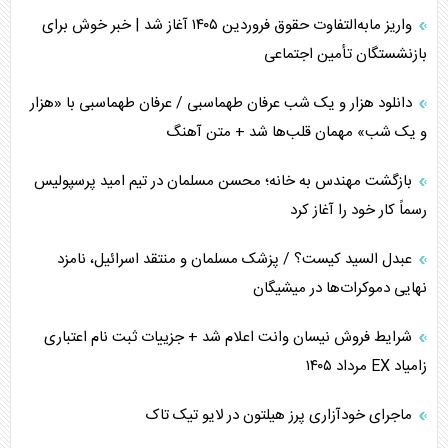
واریز مابه‌التفاوت حقوق فروردین ۱۴۰۵ آغاز شد | خبر خوش برای
برنامه هفتم توسعه در نقطه کور سیاستگذاری
بازنشستگان تأمین اجتماعی
کنوانسیون دریای خزر در راستای منافع ملی است؟
دانلود هزار و یک شب عرفان طهماسبی / عرفان طهماسبی با «هزار
اوکراین بازوی مخرب آمریکا در غرب آسیا
و یک شب» مهمان قلب‌ها شد + متن آهنگ
اهمیت راهبردی اردن برای آمریکا
بازگشت مهندس به خانه؛ محسن مسلمان در تیم امید پرسپولیس
رسماً کار خود را آغاز کرد
پیام، ظرفیت بالفعل‌نشده تجارت ایران
عبدل السید کیست؟ / پزشک مسلمان و منتقد اسرائیل، نامزد
همسویی عربستان با سنتکام علیه متحدان ایران
نهایی دموکرات‌ها در میشیگان
ترامپ و توهم خلع سلاح حماس
شرایط فروش نیسان وانت اعلام شد + جزییات ثبت نام اعتباری
زامیاد EX مرداد ۱۴۰۵
چرا کویت به دنبال شریک امنیتی جدید است؟
ماجرای خودآزاری پرز هیلتون در لایو تیک تاک
اعتراف غرب به قدرت ایران در تثبیت معادلات