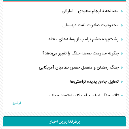
مصالحه نافرجام سعودی – اماراتی
محدودیت صادرات نفت عربستان
پشت‌پرده خشم ترامپ از رسانه‌های منتقد
چگونه مقاومت صحنه جنگ را تغییر می‌دهد؟
جنگ رمضان و معضل حضور نظامیان آمریکایی
تحلیل جامع پدیده تراستی‌ها
تأثیر جنگ ایران و آمریکا بر اقتصاد جهانی
آرشیو...
تخریب پل‌ها در اوکراین و فروپاشی روایت دوگانه غرب
پرطرفدارترین اخبار
اربعین، کابوس مشترک تل‌آویو-واشنگتن