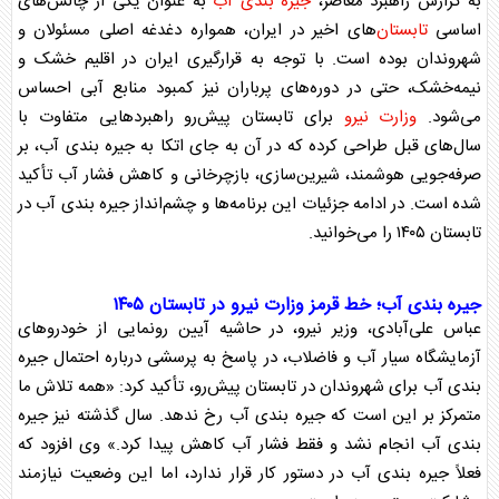
به گزارش راهبرد معاصر،
جیره بندی آب
به عنوان یکی از چالش‌های
اساسی
تابستان
‌های اخیر در ایران، همواره دغدغه اصلی مسئولان و
شهروندان بوده است. با توجه به قرارگیری ایران در اقلیم خشک و
نیمه‌خشک، حتی در دوره‌های پرباران نیز کمبود منابع آبی احساس
می‌شود.
وزارت نیرو
برای
تابستان
پیش‌رو راهبرد‌هایی متفاوت با
سال‌های قبل طراحی کرده که در آن به جای اتکا به
جیره بندی آب
، بر
صرفه‌جویی هوشمند، شیرین‌سازی، بازچرخانی و کاهش فشار آب تأکید
شده است. در ادامه جزئیات این برنامه‌ها و چشم‌انداز
جیره بندی آب
در
تابستان
۱۴۰۵ را می‌خوانید.
جیره بندی آب
؛ خط قرمز
وزارت نیرو
در
تابستان
۱۴۰۵
عباس علی‌آبادی، وزیر نیرو، در حاشیه آیین رونمایی از خودرو‌های
آزمایشگاه سیار آب و فاضلاب، در پاسخ به پرسشی درباره احتمال
جیره
بندی آب
برای شهروندان در
تابستان
پیش‌رو، تأکید کرد: «همه تلاش ما
متمرکز بر این است که
جیره بندی آب
رخ ندهد. سال گذشته نیز
جیره
بندی آب
انجام نشد و فقط فشار آب کاهش پیدا کرد.» وی افزود که
فعلاً
جیره بندی آب
در دستور کار قرار ندارد، اما این وضعیت نیازمند