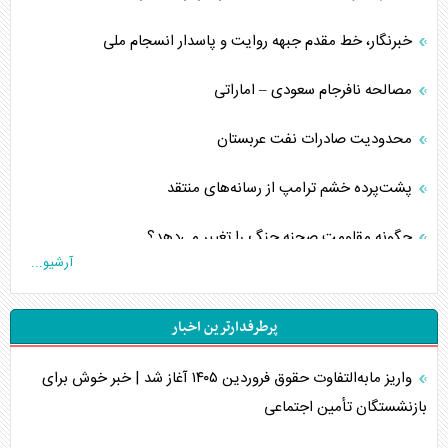
خبرنگار، خط مقدم جبهه روایت و پاسدار انسجام ملی
مصالحه نافرجام سعودی – اماراتی
محدودیت صادرات نفت عربستان
پشت‌پرده خشم ترامپ از رسانه‌های منتقد
چگونه مقاومت صحنه جنگ را تغییر می‌دهد؟
آرشیو...
جنگ رمضان و معضل حضور نظامیان آمریکایی
پرطرفدارترین اخبار
تحلیل جامع پدیده تراستی‌ها
واریز مابه‌التفاوت حقوق فروردین ۱۴۰۵ آغاز شد | خبر خوش برای
تأثیر جنگ ایران و آمریکا بر اقتصاد جهانی
بازنشستگان تأمین اجتماعی
تخریب پل‌ها در اوکراین و فروپاشی روایت دوگانه غرب