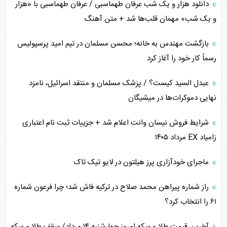
دانلود هزار و یک شب عرفان طهماسبی / عرفان طهماسبی با «هزار
اربعین، کابوس مشترک تل‌آویو-واشنگتن
و یک شب» مهمان قلب‌ها شد + متن آهنگ
برنامه هفتم توسعه در نقطه کور سیاستگذاری
بازگشت مهندس به خانه؛ محسن مسلمان در تیم امید پرسپولیس
رسماً کار خود را آغاز کرد
کنوانسیون دریای خزر در راستای منافع ملی است؟
عبدل السید کیست؟ / پزشک مسلمان و منتقد اسرائیل، نامزد
اوکراین بازوی مخرب آمریکا در غرب آسیا
نهایی دموکرات‌ها در میشیگان
اهمیت راهبردی اردن برای آمریکا
شرایط فروش نیسان وانت اعلام شد + جزییات ثبت نام اعتباری
زامیاد EX مرداد ۱۴۰۵
پیام، ظرفیت بالفعل‌نشده تجارت ایران
ماجرای خودآزاری پرز هیلتون در لایو تیک تاک
همسویی عربستان با سنتکام علیه متحدان ایران
راز شماره پیراهن محمد صلاح در ترکیه فاش شد؛ چرا فرعون شماره
ترامپ و توهم خلع سلاح حماس
۶۱ را انتخاب کرد؟
چرا کویت به دنبال شریک امنیتی جدید است؟
آخرین قیمت طلا و سکه امروز چهارشنبه ۱۴ مرداد/ سقف طلا و سکه