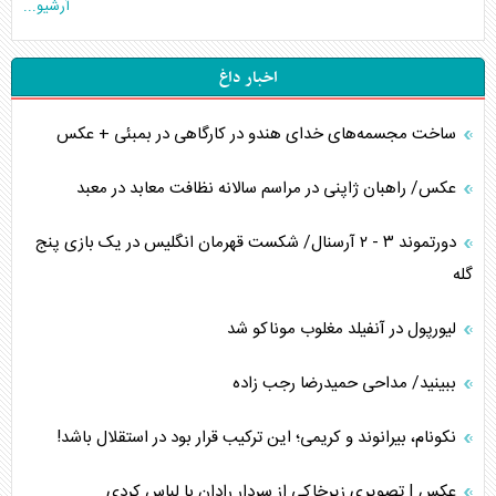
آرشیو...
اخبار داغ
ساخت مجسمه‌های خدای هندو در کارگاهی در بمبئی + عکس
عکس/ راهبان ژاپنی در مراسم سالانه نظافت معابد در معبد
دورتموند ۳ - ۲ آرسنال/ شکست قهرمان انگلیس در یک بازی پنج
گله
لیورپول در آنفیلد مغلوب موناکو شد
ببینید/ مداحی حمیدرضا رجب زاده
نکونام، بیرانوند و کریمی؛ این ترکیب قرار بود در استقلال باشد!
عکس | تصویری زیرخاکی از سردار رادان با لباس کردی