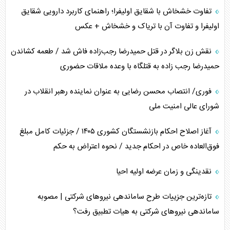
محدودیت صادرات نفت عربستان
تفاوت خشخاش با شقایق اولیفرا؛ راهنمای کاربرد دارویی شقایق
اولیفرا و تفاوت آن با تریاک و خشخاش + عکس
پشت‌پرده خشم ترامپ از رسانه‌های منتقد
نقش زن بلاگر در قتل حمیدرضا رجب‌زاده فاش شد / طعمه کشاندن
چگونه مقاومت صحنه جنگ را تغییر می‌دهد؟
حمیدرضا رجب زاده به قتلگاه با وعده ملاقات حضوری
جنگ رمضان و معضل حضور نظامیان آمریکایی
فوری/ انتصاب محسن رضایی به عنوان نماینده رهبر انقلاب در
شورای عالی امنیت ملی
تحلیل جامع پدیده تراستی‌ها
آغاز اصلاح احکام بازنشستگان کشوری ۱۴۰۵ / جزئیات کامل مبلغ
تأثیر جنگ ایران و آمریکا بر اقتصاد جهانی
فوق‌العاده خاص در احکام جدید / نحوه اعتراض به حکم
تخریب پل‌ها در اوکراین و فروپاشی روایت دوگانه غرب
نقدینگی و زمان عرضه اولیه احیا
اربعین، کابوس مشترک تل‌آویو-واشنگتن
تازه‌ترین جزییات طرح ساماندهی نیرو‌های شرکتی | مصوبه
ساماندهی نیرو‌های شرکتی به هیات تطبیق رفت؟