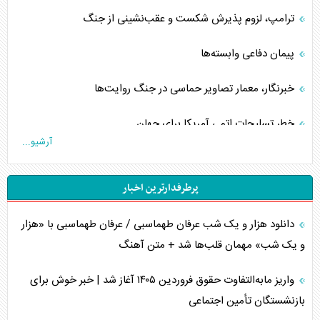
ترامپ، لزوم پذیرش شکست و عقب‌نشینی از جنگ
پیمان دفاعی‌ وابسته‌ها
خبرنگار، معمار تصاویر حماسی در جنگ روایت‌ها
خطر تسلیحات اتمی آمریکا برای جهان
آرشیو...
چگونه عربستان برابر ایران دچار خطای محاسباتی شد؟
پرطرفدارترین اخبار
جاده ابریشم فضایی/ نفوذ راهبردی و فرازمینی چین
دانلود هزار و یک شب عرفان طهماسبی / عرفان طهماسبی با «هزار
انصارالله و تثبیت معادله «محاصره برابر محاصره»
و یک شب» مهمان قلب‌ها شد + متن آهنگ
خبرنگار، خط مقدم جبهه روایت و پاسدار انسجام ملی
واریز مابه‌التفاوت حقوق فروردین ۱۴۰۵ آغاز شد | خبر خوش برای
مصالحه نافرجام سعودی – اماراتی
بازنشستگان تأمین اجتماعی