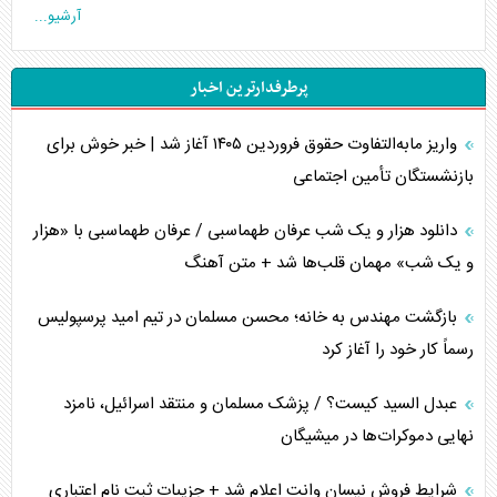
آرشیو...
تخریب پل‌ها در اوکراین و فروپاشی روایت دوگانه غرب
پرطرفدارترین اخبار
اربعین، کابوس مشترک تل‌آویو-واشنگتن
واریز مابه‌التفاوت حقوق فروردین ۱۴۰۵ آغاز شد | خبر خوش برای
برنامه هفتم توسعه در نقطه کور سیاستگذاری
بازنشستگان تأمین اجتماعی
کنوانسیون دریای خزر در راستای منافع ملی است؟
دانلود هزار و یک شب عرفان طهماسبی / عرفان طهماسبی با «هزار
اوکراین بازوی مخرب آمریکا در غرب آسیا
و یک شب» مهمان قلب‌ها شد + متن آهنگ
اهمیت راهبردی اردن برای آمریکا
بازگشت مهندس به خانه؛ محسن مسلمان در تیم امید پرسپولیس
رسماً کار خود را آغاز کرد
پیام، ظرفیت بالفعل‌نشده تجارت ایران
عبدل السید کیست؟ / پزشک مسلمان و منتقد اسرائیل، نامزد
همسویی عربستان با سنتکام علیه متحدان ایران
نهایی دموکرات‌ها در میشیگان
ترامپ و توهم خلع سلاح حماس
شرایط فروش نیسان وانت اعلام شد + جزییات ثبت نام اعتباری