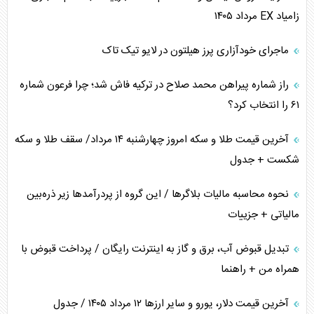
زامیاد EX مرداد ۱۴۰۵
چرا کویت به دنبال شریک امنیتی جدید است؟
ماجرای خودآزاری پرز هیلتون در لایو تیک تاک
اعتراف غرب به قدرت ایران در تثبیت معادلات
راز شماره پیراهن محمد صلاح در ترکیه فاش شد؛ چرا فرعون شماره
خطای راهبردی ترامپ مقابل برزیل
۶۱ را انتخاب کرد؟
متن و حاشیه سفر نتانیاهو به آمریکا
آخرین قیمت طلا و سکه امروز چهارشنبه ۱۴ مرداد/ سقف طلا و سکه
شکست + جدول
نحوه محاسبه مالیات بلاگر‌ها / این گروه از پردرآمد‌ها زیر ذره‌بین
مالیاتی + جزییات
تبدیل قبوض آب، برق و گاز به اینترنت رایگان / پرداخت قبوض با
همراه من + راهنما
آخرین قیمت دلار، یورو و سایر ارز‌ها ۱۲ مرداد ۱۴۰۵ / جدول