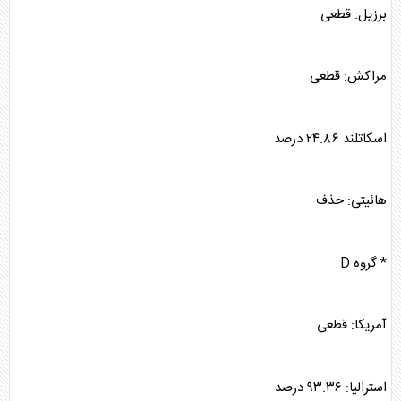
برزیل: قطعی
مراکش: قطعی
اسکاتلند ۲۴.۸۶ درصد
هائیتی: حذف
* گروه D
آمریکا: قطعی
استرالیا: ۹۳.۳۶ درصد