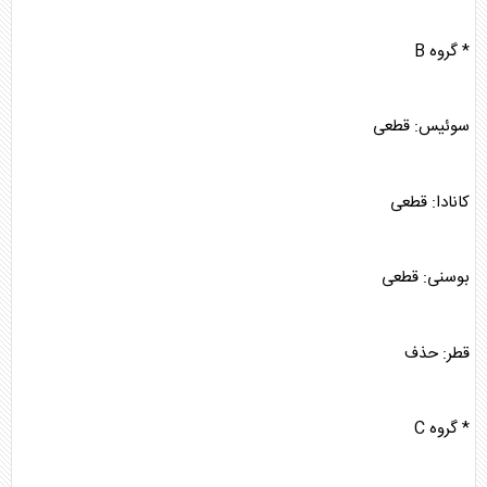
* گروه B
سوئیس: قطعی
کانادا: قطعی
بوسنی: قطعی
قطر: حذف
* گروه C