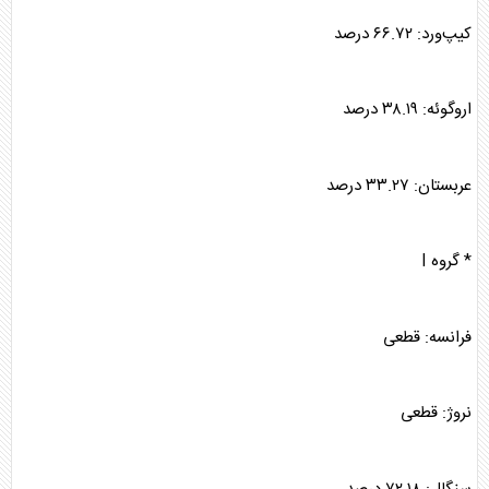
کیپ‌ورد: ۶۶.۷۲ درصد
اروگوئه: ۳۸.۱۹ درصد
عربستان: ۳۳.۲۷ درصد
* گروه I
فرانسه: قطعی
نروژ: قطعی