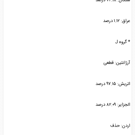
سنگال: ۷۲.۱۸ درصد
عراق: ۱.۱۲ درصد
* گروه J
آرژانتین: قطعی
اتریش: ۹۷.۱۵ درصد
الجزایر: ۸۲.۰۹ درصد
اردن: حذف