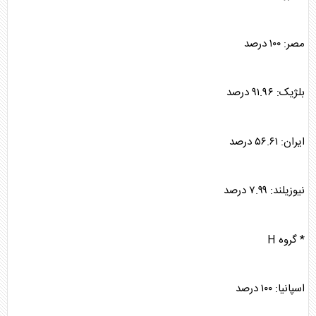
مصر: ۱۰۰ درصد
بلژیک: ۹۱.۹۶ درصد
ایران: ۵۶.۶۱ درصد
نیوزیلند: ۷.۹۹ درصد
* گروه H
اسپانیا: ۱۰۰ درصد