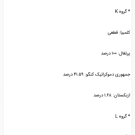
* گروه K
کلمبیا: قطعی
پرتغال: ۱۰۰ درصد
جمهوری دموکراتیک کنگو: ۴۱.۵۹ درصد
ازبکستان: ۱.۶۸ درصد
* گروه L