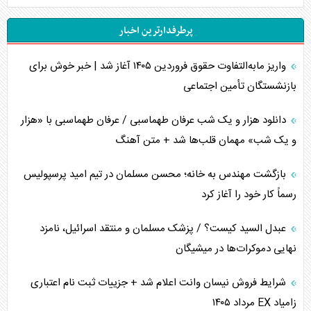
تخریب پل‌ها در اوکراین و فروپاشی روایت دوگانه غرب
پرطرفدارترین اخبار
اربعین، کابوس مشترک تل‌آویو-واشنگتن
واریز مابه‌التفاوت حقوق فروردین ۱۴۰۵ آغاز شد | خبر خوش برای
برنامه هفتم توسعه در نقطه کور سیاستگذاری
بازنشستگان تأمین اجتماعی
کنوانسیون دریای خزر در راستای منافع ملی است؟
دانلود هزار و یک شب عرفان طهماسبی / عرفان طهماسبی با «هزار
اوکراین بازوی مخرب آمریکا در غرب آسیا
و یک شب» مهمان قلب‌ها شد + متن آهنگ
اهمیت راهبردی اردن برای آمریکا
بازگشت مهندس به خانه؛ محسن مسلمان در تیم امید پرسپولیس
رسماً کار خود را آغاز کرد
پیام، ظرفیت بالفعل‌نشده تجارت ایران
عبدل السید کیست؟ / پزشک مسلمان و منتقد اسرائیل، نامزد
همسویی عربستان با سنتکام علیه متحدان ایران
نهایی دموکرات‌ها در میشیگان
ترامپ و توهم خلع سلاح حماس
شرایط فروش نیسان وانت اعلام شد + جزییات ثبت نام اعتباری
زامیاد EX مرداد ۱۴۰۵
چرا کویت به دنبال شریک امنیتی جدید است؟