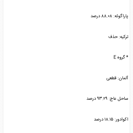
پاراگوئه: ۸۸.۰۸ درصد
ترکیه: حذف
* گروه E
آلمان: قطعی
ساحل عاج: ۹۳.۲۹ درصد
اکوادور: ۱۸.۱۵ درصد