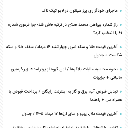
ماجرای خودآزاری پرز هیلتون در لایو تیک تاک
اعتراف غرب به قدرت ایران در تثبیت معادلات
راز شماره پیراهن محمد صلاح در ترکیه فاش شد؛ چرا فرعون شماره
خطای راهبردی ترامپ مقابل برزیل
۶۱ را انتخاب کرد؟
متن و حاشیه سفر نتانیاهو به آمریکا
آخرین قیمت طلا و سکه امروز چهارشنبه ۱۴ مرداد/ سقف طلا و سکه
شکست + جدول
نحوه محاسبه مالیات بلاگر‌ها / این گروه از پردرآمد‌ها زیر ذره‌بین
مالیاتی + جزییات
تبدیل قبوض آب، برق و گاز به اینترنت رایگان / پرداخت قبوض با
همراه من + راهنما
آخرین قیمت دلار، یورو و سایر ارز‌ها ۱۲ مرداد ۱۴۰۵ / جدول
تفاوت خشخاش با شقایق اولیفرا؛ راهنمای کاربرد دارویی شقایق