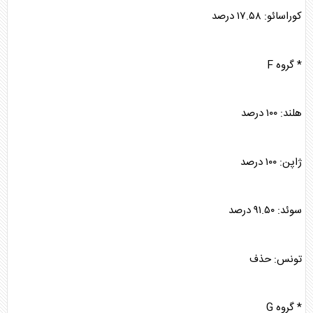
کوراسائو: ۱۷.۵۸ درصد
* گروه F
هلند: ۱۰۰ درصد
ژاپن: ۱۰۰ درصد
سوئد: ۹۱.۵۰ درصد
تونس: حذف
* گروه G