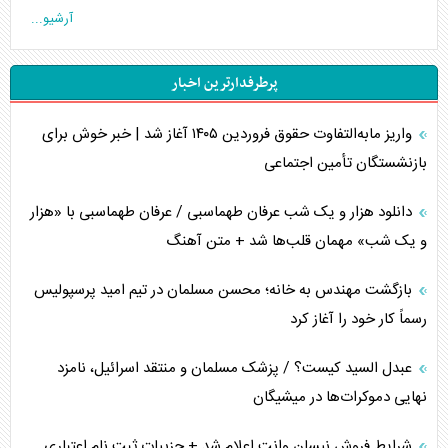
آرشیو...
اوکراین بازوی مخرب آمریکا در غرب آسیا
پرطرفدارترین اخبار
اهمیت راهبردی اردن برای آمریکا
واریز مابه‌التفاوت حقوق فروردین ۱۴۰۵ آغاز شد | خبر خوش برای
پیام، ظرفیت بالفعل‌نشده تجارت ایران
بازنشستگان تأمین اجتماعی
همسویی عربستان با سنتکام علیه متحدان ایران
دانلود هزار و یک شب عرفان طهماسبی / عرفان طهماسبی با «هزار
ترامپ و توهم خلع سلاح حماس
و یک شب» مهمان قلب‌ها شد + متن آهنگ
چرا کویت به دنبال شریک امنیتی جدید است؟
بازگشت مهندس به خانه؛ محسن مسلمان در تیم امید پرسپولیس
رسماً کار خود را آغاز کرد
اعتراف غرب به قدرت ایران در تثبیت معادلات
عبدل السید کیست؟ / پزشک مسلمان و منتقد اسرائیل، نامزد
خطای راهبردی ترامپ مقابل برزیل
نهایی دموکرات‌ها در میشیگان
متن و حاشیه سفر نتانیاهو به آمریکا
شرایط فروش نیسان وانت اعلام شد + جزییات ثبت نام اعتباری