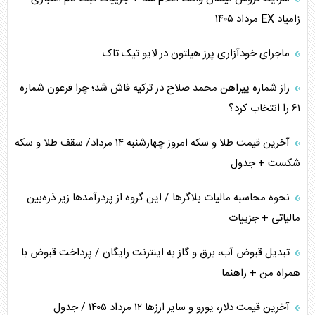
زامیاد EX مرداد ۱۴۰۵
نقش راهبردی ایران در دیپلماسی غذایی جهان
ماجرای خودآزاری پرز هیلتون در لایو تیک تاک
فضای مجازی، چالش تربیتی خانواده‌ها
راز شماره پیراهن محمد صلاح در ترکیه فاش شد؛ چرا فرعون شماره
پیامدهای خطرناک حمله اوکراین به کشتی ایرانی
۶۱ را انتخاب کرد؟
تجارت خارجی، تحریم و محاصره
آخرین قیمت طلا و سکه امروز چهارشنبه ۱۴ مرداد/ سقف طلا و سکه
شکست + جدول
نحوه محاسبه مالیات بلاگر‌ها / این گروه از پردرآمد‌ها زیر ذره‌بین
مالیاتی + جزییات
تبدیل قبوض آب، برق و گاز به اینترنت رایگان / پرداخت قبوض با
همراه من + راهنما
آخرین قیمت دلار، یورو و سایر ارز‌ها ۱۲ مرداد ۱۴۰۵ / جدول