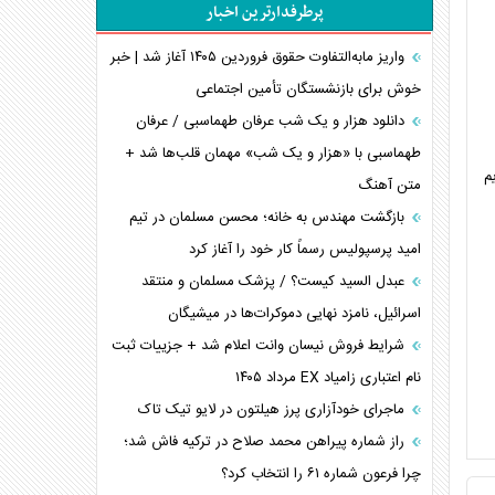
پرطرفدارترین اخبار
اعتراف غرب به قدرت ایران در تثبیت معادلات
خطای راهبردی ترامپ مقابل برزیل
واریز مابه‌التفاوت حقوق فروردین ۱۴۰۵ آغاز شد | خبر
متن و حاشیه سفر نتانیاهو به آمریکا
خوش برای بازنشستگان تأمین اجتماعی
نقش راهبردی ایران در دیپلماسی غذایی جهان
دانلود هزار و یک شب عرفان طهماسبی / عرفان
فضای مجازی، چالش تربیتی خانواده‌ها
طهماسبی با «هزار و یک شب» مهمان قلب‌ها شد +
م
متن آهنگ
پیامدهای خطرناک حمله اوکراین به کشتی ایرانی
تجارت خارجی، تحریم و محاصره
بازگشت مهندس به خانه؛ محسن مسلمان در تیم
امید پرسپولیس رسماً کار خود را آغاز کرد
عبدل السید کیست؟ / پزشک مسلمان و منتقد
اسرائیل، نامزد نهایی دموکرات‌ها در میشیگان
شرایط فروش نیسان وانت اعلام شد + جزییات ثبت
نام اعتباری زامیاد EX مرداد ۱۴۰۵
ماجرای خودآزاری پرز هیلتون در لایو تیک تاک
راز شماره پیراهن محمد صلاح در ترکیه فاش شد؛
چرا فرعون شماره ۶۱ را انتخاب کرد؟