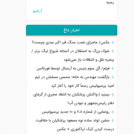
رسید
آرشیو...
اخبار داغ
عکس/ ماجرای نصب سنگ قبر اکبر عبدی چیست؟
شوک بزرگ به استقلال در آستانه شروع لیگ برتر /
پنجره نقل و انتقالات باز نمی‌شود
فیلم/ گل سوم بتیس به آرسنال توسط فورنالس
بازگشت مهندس به خانه؛ محسن مسلمان در تیم
امید پرسپولیس رسماً کار خود را آغاز کرد
ببینید | واکنش پزشکیان به انتقاد مجری از گرمای
دفتر رئیس‌جمهور و نبودن آب!
رونمایی از شماره ۷،۸ و ۱۰ جدید پرسپولیس
جشن تولد ساده نوه مسعود پزشکیان با خلاقیت
درست کردن کیک تراکتوری + عکس