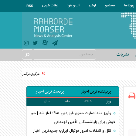
پیوندها
جستجو
آرشیو
آب و هوا
اوقات شرعی
RSS
نشریات
درگیری مرگبار میان سه برادر و داما
پربیننده ترین اخبار
پربحث ترین اخبار
روز
هفته
ماه
سال
واریز مابه‌التفاوت حقوق فروردین ۱۴۰۵ آغاز شد | خبر
خوش برای بازنشستگان تأمین اجتماعی
نقل و انتقالات امروز فوتبال ایران؛ جدیدترین اخبار