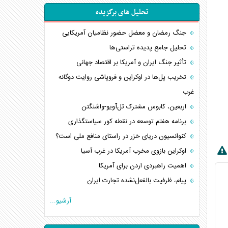
تحلیل های برگزیده
جنگ رمضان و معضل حضور نظامیان آمریکایی
تحلیل جامع پدیده تراستی‌ها
تأثیر جنگ ایران و آمریکا بر اقتصاد جهانی
تخریب پل‌ها در اوکراین و فروپاشی روایت دوگانه
غرب
اربعین، کابوس مشترک تل‌آویو-واشنگتن
برنامه هفتم توسعه در نقطه کور سیاستگذاری
کنوانسیون دریای خزر در راستای منافع ملی است؟
اوکراین بازوی مخرب آمریکا در غرب آسیا
اهمیت راهبردی اردن برای آمریکا
پیام، ظرفیت بالفعل‌نشده تجارت ایران
همسویی عربستان با سنتکام علیه متحدان ایران
آرشیو...
ترامپ و توهم خلع سلاح حماس
چرا کویت به دنبال شریک امنیتی جدید است؟