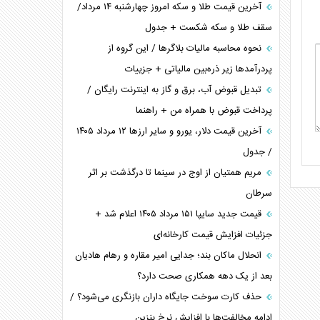
آخرین قیمت طلا و سکه امروز چهارشنبه ۱۴ مرداد/
سقف طلا و سکه شکست + جدول
نحوه محاسبه مالیات بلاگر‌ها / این گروه از
پردرآمد‌ها زیر ذره‌بین مالیاتی + جزییات
تبدیل قبوض آب، برق و گاز به اینترنت رایگان /
پرداخت قبوض با همراه من + راهنما
آخرین قیمت دلار، یورو و سایر ارز‌ها ۱۲ مرداد ۱۴۰۵
/ جدول
مریم همتیان از اوج در سینما تا درگذشت بر اثر
سرطان
قیمت جدید سایپا ۱۵۱ مرداد ۱۴۰۵ اعلام شد +
جزئیات افزایش قیمت کارخانه‌ای
انحلال ماکان بند؛ جدایی امیر مقاره و رهام هادیان
بعد از یک دهه همکاری صحت دارد؟
حذف کارت سوخت جایگاه داران بازنگری می‌شود؟ /
ادامه مخالفت‌ها با افزایش نرخ بنزین