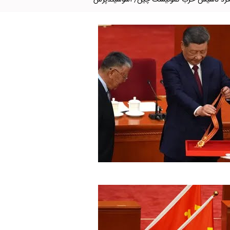
گرد تاسیس حزب کمونیست چین/ آسوشیتدپرس