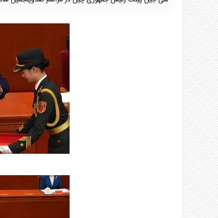
شی جین پینگ رئیس جمهوری چین در مراسم صدوپنجمین سال