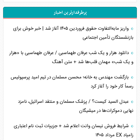
پرطرفدارترین اخبار
اهمیت راهبردی اردن برای آمریکا
واریز مابه‌التفاوت حقوق فروردین ۱۴۰۵ آغاز شد | خبر خوش برای
پیام، ظرفیت بالفعل‌نشده تجارت ایران
بازنشستگان تأمین اجتماعی
همسویی عربستان با سنتکام علیه متحدان ایران
دانلود هزار و یک شب عرفان طهماسبی / عرفان طهماسبی با «هزار
ترامپ و توهم خلع سلاح حماس
و یک شب» مهمان قلب‌ها شد + متن آهنگ
چرا کویت به دنبال شریک امنیتی جدید است؟
بازگشت مهندس به خانه؛ محسن مسلمان در تیم امید پرسپولیس
رسماً کار خود را آغاز کرد
اعتراف غرب به قدرت ایران در تثبیت معادلات
عبدل السید کیست؟ / پزشک مسلمان و منتقد اسرائیل، نامزد
خطای راهبردی ترامپ مقابل برزیل
نهایی دموکرات‌ها در میشیگان
متن و حاشیه سفر نتانیاهو به آمریکا
شرایط فروش نیسان وانت اعلام شد + جزییات ثبت نام اعتباری
زامیاد EX مرداد ۱۴۰۵
نقش راهبردی ایران در دیپلماسی غذایی جهان