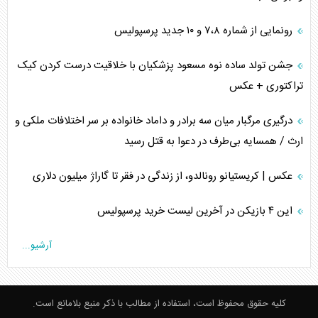
رونمایی از شماره ۷،۸ و ۱۰ جدید پرسپولیس
جشن تولد ساده نوه مسعود پزشکیان با خلاقیت درست کردن کیک
تراکتوری + عکس
درگیری مرگبار میان سه برادر و داماد خانواده بر سر اختلافات ملکی و
ارث / همسایه بی‌طرف در دعوا به قتل رسید
عکس | کریستیانو رونالدو، از زندگی در فقر تا گاراژ میلیون دلاری
این ۴ بازیکن در آخرین لیست خرید پرسپولیس
آرشیو...
کلیه حقوق محفوظ است، استفاده از مطالب با ذکر منبع بلامانع است.