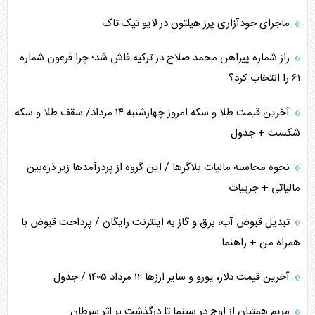
ماجرای خودآزاری پرز هیلتون در لایو تیک تاک
فضای مجازی، چالش تربیتی خانواده‌ها
راز شماره پیراهن محمد صلاح در ترکیه فاش شد؛ چرا فرعون شماره
پیامدهای خطرناک حمله اوکراین به کشتی ایرانی
۶۱ را انتخاب کرد؟
تجارت خارجی، تحریم و محاصره
آخرین قیمت طلا و سکه امروز چهارشنبه ۱۴ مرداد/ سقف طلا و سکه
شکست + جدول
نحوه محاسبه مالیات بلاگر‌ها / این گروه از پردرآمد‌ها زیر ذره‌بین
مالیاتی + جزییات
تبدیل قبوض آب، برق و گاز به اینترنت رایگان / پرداخت قبوض با
همراه من + راهنما
آخرین قیمت دلار، یورو و سایر ارز‌ها ۱۲ مرداد ۱۴۰۵ / جدول
مریم همتیان از اوج در سینما تا درگذشت بر اثر سرطان