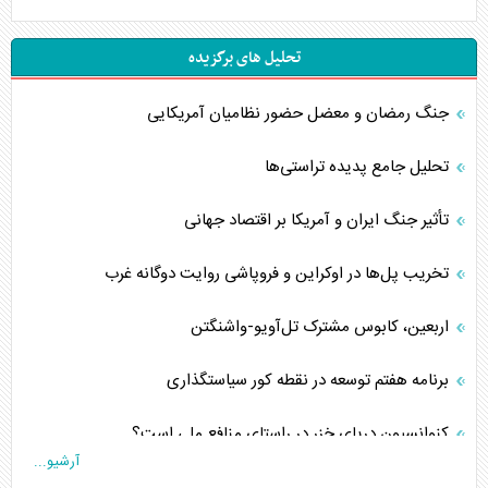
تحلیل های برگزیده
جنگ رمضان و معضل حضور نظامیان آمریکایی
تحلیل جامع پدیده تراستی‌ها
تأثیر جنگ ایران و آمریکا بر اقتصاد جهانی
تخریب پل‌ها در اوکراین و فروپاشی روایت دوگانه غرب
اربعین، کابوس مشترک تل‌آویو-واشنگتن
برنامه هفتم توسعه در نقطه کور سیاستگذاری
کنوانسیون دریای خزر در راستای منافع ملی است؟
آرشیو...
اوکراین بازوی مخرب آمریکا در غرب آسیا