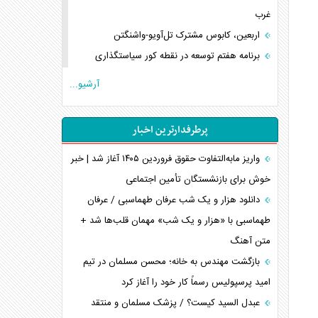
غرب
اربعین، کابوس مشترک تل‌آویو-واشنگتن
برنامه هفتم توسعه در نقطه کور سیاستگذاری
کنوانسیون دریای خزر در راستای منافع ملی است؟
آرشیو...
اوکراین بازوی مخرب آمریکا در غرب آسیا
اهمیت راهبردی اردن برای آمریکا
پرطرفدارترین اخبار
پیام، ظرفیت بالفعل‌نشده تجارت ایران
همسویی عربستان با سنتکام علیه متحدان ایران
واریز مابه‌التفاوت حقوق فروردین ۱۴۰۵ آغاز شد | خبر
ترامپ و توهم خلع سلاح حماس
خوش برای بازنشستگان تأمین اجتماعی
چرا کویت به دنبال شریک امنیتی جدید است؟
دانلود هزار و یک شب عرفان طهماسبی / عرفان
اعتراف غرب به قدرت ایران در تثبیت معادلات
طهماسبی با «هزار و یک شب» مهمان قلب‌ها شد +
متن آهنگ
خطای راهبردی ترامپ مقابل برزیل
متن و حاشیه سفر نتانیاهو به آمریکا
بازگشت مهندس به خانه؛ محسن مسلمان در تیم
امید پرسپولیس رسماً کار خود را آغاز کرد
عبدل السید کیست؟ / پزشک مسلمان و منتقد