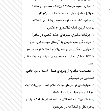
عبدل السید کیست؟ / پزشک مسلمان و منتقد
اسرائیل، نامزد نهایی دموکرات‌ها در میشیگان
جشن تولد ساده نوه مسعود پزشکیان با خلاقیت
درست کردن کیک تراکتوری + عکس
جزئیات درگیری نیرو‌های حشد شعبی در سامرا
فیلم/ گل سوم بتیس به آرسنال توسط فورنالس
درگیری مرگبار میان سه برادر و داماد خانواده بر سر
اختلافات ملکی و ارث / همسایه بی‌طرف در دعوا به قتل
رسید
عصبانیت ترامپ از پیروزی عبدل السید نامزد حامی
فلسطین در میشیگان
شرایط فروش نیسان وانت اعلام شد + جزییات ثبت
نام اعتباری زامیاد EX مرداد ۱۴۰۵
شوک بزرگ به استقلال در آستانه شروع لیگ برتر /
پنجره نقل و انتقالات باز نمی‌شود