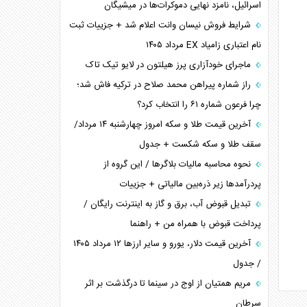
اسرائیل، نامزد نهایی دموکرات‌ها در میشیگان
شرایط فروش نیسان وانت اعلام شد + جزییات ثبت
نام اعتباری زامیاد EX مرداد ۱۴۰۵
ماجرای خودآزاری پرز هیلتون در لایو تیک تاک
راز شماره پیراهن محمد صلاح در ترکیه فاش شد؛
چرا فرعون شماره ۶۱ را انتخاب کرد؟
آخرین قیمت طلا و سکه امروز چهارشنبه ۱۴ مرداد/
سقف طلا و سکه شکست + جدول
نحوه محاسبه مالیات بلاگر‌ها / این گروه از
پردرآمد‌ها زیر ذره‌بین مالیاتی + جزییات
تبدیل قبوض آب، برق و گاز به اینترنت رایگان /
پرداخت قبوض با همراه من + راهنما
آخرین قیمت دلار، یورو و سایر ارز‌ها ۱۲ مرداد ۱۴۰۵
/ جدول
مریم همتیان از اوج در سینما تا درگذشت بر اثر
سرطان