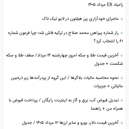
زامیاد EX مرداد ۱۴۰۵
نقش راهبردی ایران در دیپلماسی غذایی جهان
ماجرای خودآزاری پرز هیلتون در لایو تیک تاک
فضای مجازی، چالش تربیتی خانواده‌ها
راز شماره پیراهن محمد صلاح در ترکیه فاش شد؛ چرا فرعون شماره
پیامدهای خطرناک حمله اوکراین به کشتی ایرانی
۶۱ را انتخاب کرد؟
تجارت خارجی، تحریم و محاصره
آخرین قیمت طلا و سکه امروز چهارشنبه ۱۴ مرداد/ سقف طلا و سکه
شکست + جدول
نحوه محاسبه مالیات بلاگر‌ها / این گروه از پردرآمد‌ها زیر ذره‌بین
مالیاتی + جزییات
تبدیل قبوض آب، برق و گاز به اینترنت رایگان / پرداخت قبوض با
همراه من + راهنما
آخرین قیمت دلار، یورو و سایر ارز‌ها ۱۲ مرداد ۱۴۰۵ / جدول