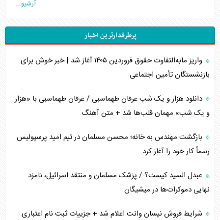
آرشیو...
اوکراین بازوی مخرب آمریکا در غرب آسیا
پرطرفدارترین اخبار
اهمیت راهبردی اردن برای آمریکا
واریز مابه‌التفاوت حقوق فروردین ۱۴۰۵ آغاز شد | خبر خوش برای
پیام، ظرفیت بالفعل‌نشده تجارت ایران
بازنشستگان تأمین اجتماعی
همسویی عربستان با سنتکام علیه متحدان ایران
دانلود هزار و یک شب عرفان طهماسبی / عرفان طهماسبی با «هزار
ترامپ و توهم خلع سلاح حماس
و یک شب» مهمان قلب‌ها شد + متن آهنگ
چرا کویت به دنبال شریک امنیتی جدید است؟
بازگشت مهندس به خانه؛ محسن مسلمان در تیم امید پرسپولیس
رسماً کار خود را آغاز کرد
اعتراف غرب به قدرت ایران در تثبیت معادلات
عبدل السید کیست؟ / پزشک مسلمان و منتقد اسرائیل، نامزد
خطای راهبردی ترامپ مقابل برزیل
نهایی دموکرات‌ها در میشیگان
متن و حاشیه سفر نتانیاهو به آمریکا
شرایط فروش نیسان وانت اعلام شد + جزییات ثبت نام اعتباری