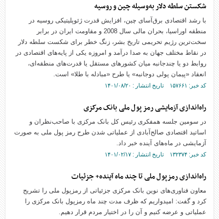
شکستن سلطه دلار به‌وسیله چین و روسیه
با رشد اقتصادی برق‌آسای چین، افزایش قدرت ژئوپلیتیکی روسیه در
منطقه اوراسیا، بحران مالی سال 2008 و مقاومت ایران در برابر
سخت‌ترین رژیم تحریمی تاریخ بشر، زنگ خطر برای شکست سلطه دلار
در نقاط مختلف جهان به صدا درآمد و امروزه یکی از پایه‌های اقتصادی در
روابط دو یا چندجانبه میان کشورهای مستقل یا قدرت‌های منطقه‌ای،
انعقاد «پیمان پولی دوجانبه» یا طرح «مبادله با طلا» است.
کد خبر: ۱۵۷۶۶۱ تاریخ انتشار : ۱۴۰۱/۰۸/۲۰
راه‌اندازی آزمایشی رمز پول ملی بانک مرکزی
در سومین جلسه همفکری رئیس کل بانک مرکزی با صاحب‌نظران و
اساتید اقتصادی صالح‌آبادی از عملیاتی شدن طرح رمز پول ملی به صورت
آزمایشی در ماه‌های آینده خبر داد.
کد خبر: ۱۳۲۳۷۴ تاریخ انتشار : ۱۴۰۱/۰۲/۱۷
راه‌اندازی رمزپول ملی تا چند ماه آینده+ جزئیات
معاون فناوری‌های نوین بانک مرکزی جزئیاتی از رمزپول ملی را تشریح
کرد و گفت: امیدواریم که ظرف مدت چند ماه رمزپول بانک مرکزی را
عملیاتی و عرضه کنیم و آن را در اختیار مردم قرار دهیم.