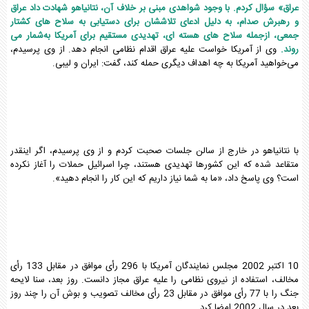
عراق» سؤال کردم. با وجود شواهدی مبنی بر خلاف آن، نتانیاهو شهادت داد عراق
و رهبرش صدام، به دلیل ادعای تلاششان برای دستیابی به سلاح های کشتار
جمعی، ازجمله سلاح های هسته ای، تهدیدی مستقیم برای آمریکا به‌شمار می
روند.
وی از آمریکا خواست علیه عراق اقدام نظامی انجام دهد. از وی پرسیدم،
می‌خواهید آمریکا به چه اهداف دیگری حمله کند، گفت: ایران و لیبی.
با نتانیاهو در خارج از سالن جلسات صحبت کردم و از وی پرسیدم، اگر اینقدر
متقاعد شده که این کشورها تهدیدی هستند، چرا اسرائیل حملات را آغاز نکرده
است؟ وی پاسخ داد، «ما به شما نیاز داریم که این کار را انجام دهید».
10 اکتبر 2002 مجلس نمایندگان آمریکا با 296 رأی موافق در مقابل 133 رأی
مخالف، استفاده از نیروی نظامی را علیه عراق مجاز دانست. روز بعد، سنا لایحه
جنگ را با 77 رأی موافق در مقابل 23 رأی مخالف تصویب و بوش آن را چند روز
بعد در سال 2002 امضا کرد.