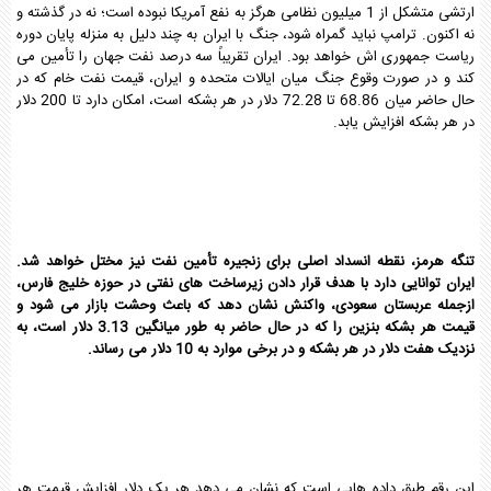
ارتشی متشکل از 1 میلیون نظامی هرگز به نفع آمریکا نبوده است؛ نه در گذشته و
نه اکنون. ترامپ نباید گمراه شود، جنگ با ایران به چند دلیل به منزله پایان دوره
ریاست جمهوری اش خواهد بود. ایران تقریباً سه درصد نفت جهان را تأمین می
کند و در صورت وقوع جنگ میان ایالات متحده و ایران، قیمت نفت خام که در
حال حاضر میان 68.86 تا 72.28 دلار در هر بشکه است، امکان دارد تا 200 دلار
در هر بشکه افزایش یابد.
تنگه هرمز، نقطه انسداد اصلی برای زنجیره تأمین نفت نیز مختل خواهد شد.
ایران توانایی دارد با هدف قرار دادن زیرساخت های نفتی در حوزه خلیج فارس،
ازجمله عربستان سعودی، واکنش نشان دهد که باعث وحشت بازار می شود و
قیمت هر بشکه بنزین را که در حال حاضر به طور میانگین 3.13 دلار است، به
نزدیک هفت دلار در هر بشکه و در برخی موارد به 10 دلار می رساند.
این رقم طبق داده هایی است که نشان می دهد هر یک دلار افزایش قیمت هر