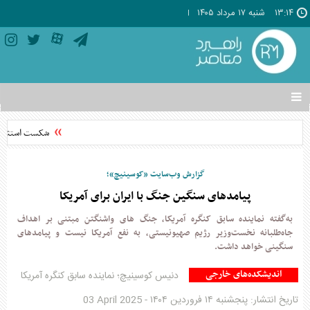
۱۳:۱۴
شنبه ۱۷ مرداد ۱۴۰۵
تغییر
وضعیت
منوی
شکست استثناگرا
سرویس
ها
گزارش وب‌سايت «کوسینیچ»؛
پیامدهای سنگین جنگ با ایران برای آمريکا
به‌گفته نماینده سابق کنگره آمریکا، جنگ های واشنگتن مبتنی بر اهداف
جاه‌طلبانه نخست‌وزیر رژیم صهیونیستی، به نفع آمریکا نیست و پیامدهای
سنگینی خواهد داشت.
اندیشکده‌های خارجی
دنیس کوسینیچ؛ نماینده سابق کنگره آمریکا
تاریخ انتشار:
پنجشنبه ۱۴ فروردين ۱۴۰۴
-
03 April 2025