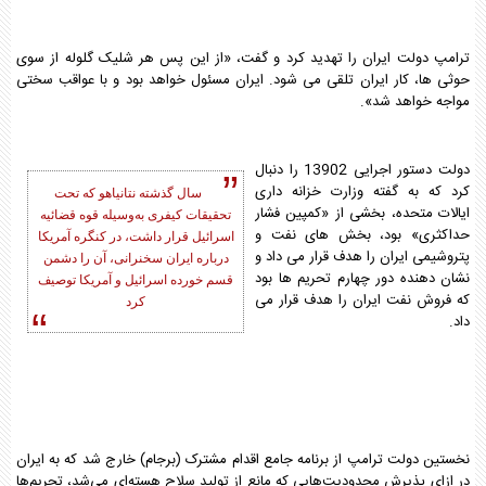
ترامپ دولت ایران را تهدید کرد و گفت، «از این پس هر شلیک گلوله از سوی
حوثی ها، کار ایران تلقی می شود. ایران مسئول خواهد بود و با عواقب سختی
مواجه خواهد شد».
دولت دستور اجرایی 13902 را دنبال
کرد که به گفته وزارت خزانه داری
سال گذشته نتانیاهو که تحت
ایالات متحده، بخشی از «کمپین فشار
تحقیقات کیفری به‌وسیله قوه قضائیه
حداکثری» بود، بخش های نفت و
اسرائیل قرار داشت، در کنگره آمریکا
پتروشیمی ایران را هدف قرار می داد و
درباره ایران سخنرانی، آن را دشمن
نشان دهنده دور چهارم تحریم ها بود
قسم خورده اسرائیل و آمریکا توصیف
که فروش نفت ایران را هدف قرار می
کرد
داد.
نخستین دولت ترامپ از برنامه جامع اقدام مشترک (برجام) خارج شد که به ایران
در ازای پذیرش محدودیت‌هایی که مانع از تولید سلاح هسته‌ای می‌شد، تحریم‌ها