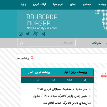
پیوندها
جستجو
آرشیو
آب و هوا
اوقات شرعی
RSS
نشریات
پزشکیان: مشروطه نقطه عطف بیدار
پربیننده ترین اخبار
پربحث ترین اخبار
روز
هفته
ماه
سال
خبر جدید از معافیت سربازان فراری ۱۴۰۵
تغییر زمان واریز کالابرگ مرداد ۱۴۰۵ / جدول
زمان‌بندی واریز کالابرگ جدید اعلام شد