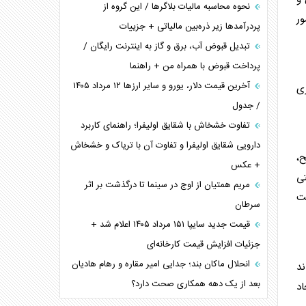
نحوه محاسبه مالیات بلاگر‌ها / این گروه از
ور
پردرآمد‌ها زیر ذره‌بین مالیاتی + جزییات
تبدیل قبوض آب، برق و گاز به اینترنت رایگان /
پرداخت قبوض با همراه من + راهنما
آخرین قیمت دلار، یورو و سایر ارز‌ها ۱۲ مرداد ۱۴۰۵
ری
/ جدول
تفاوت خشخاش با شقایق اولیفرا؛ راهنمای کاربرد
دارویی شقایق اولیفرا و تفاوت آن با تریاک و خشخاش
ح،
+ عکس
ی
مریم همتیان از اوج در سینما تا درگذشت بر اثر
یت
سرطان
قیمت جدید سایپا ۱۵۱ مرداد ۱۴۰۵ اعلام شد +
جزئیات افزایش قیمت کارخانه‌ای
انحلال ماکان بند؛ جدایی امیر مقاره و رهام هادیان
ند
بعد از یک دهه همکاری صحت دارد؟
اد