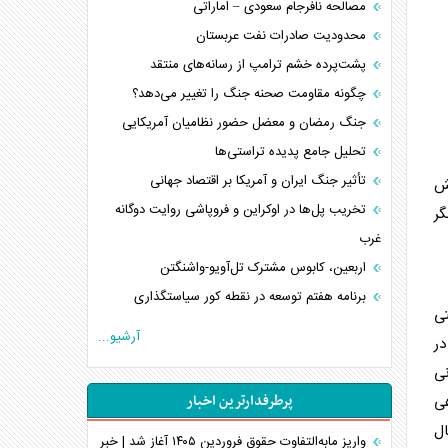
مصالحه نافرجام سعودی – اماراتی
محدودیت صادرات نفت عربستان
پشت‌پرده خشم ترامپ از رسانه‌های منتقد
چگونه مقاومت صحنه جنگ را تغییر می‌دهد؟
جنگ رمضان و معضل حضور نظامیان آمریکایی
تحلیل جامع پدیده تراستی‌ها
تأثیر جنگ ایران و آمریکا بر اقتصاد جهانی
قش
تخریب پل‌ها در اوکراین و فروپاشی روایت دوگانه
گر
غرب
اربعین، کابوس مشترک تل‌آویو-واشنگتن
برنامه هفتم توسعه در نقطه کور سیاستگذاری
ی
کنوانسیون دریای خزر در راستای منافع ملی است؟
آرشیو...
ر
اوکراین بازوی مخرب آمریکا در غرب آسیا
نی
اهمیت راهبردی اردن برای آمریکا
پرطرفدارترین اخبار
ی
پیام، ظرفیت بالفعل‌نشده تجارت ایران
ال
همسویی عربستان با سنتکام علیه متحدان ایران
واریز مابه‌التفاوت حقوق فروردین ۱۴۰۵ آغاز شد | خبر