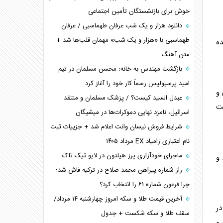
ترامپ و توهم خلع سلاح حماس
خوش برای بازنشستگان تأمین اجتماعی
چرا کویت به دنبال شریک امنیتی جدید است؟
دانلود هزار و یک شب عرفان طهماسبی / عرفان
اعتراف غرب به قدرت ایران در تثبیت معادلات
طهماسبی با «هزار و یک شب» مهمان قلب‌ها شد +
ده
متن آهنگ
خطای راهبردی ترامپ مقابل برزیل
متن و حاشیه سفر نتانیاهو به آمریکا
بازگشت مهندس به خانه؛ محسن مسلمان در تیم
امید پرسپولیس رسماً کار خود را آغاز کرد
 و
عبدل السید کیست؟ / پزشک مسلمان و منتقد
یت
اسرائیل، نامزد نهایی دموکرات‌ها در میشیگان
شرایط فروش نیسان وانت اعلام شد + جزییات ثبت
نام اعتباری زامیاد EX مرداد ۱۴۰۵
ماجرای خودآزاری پرز هیلتون در لایو تیک تاک
 و
راز شماره پیراهن محمد صلاح در ترکیه فاش شد؛
چرا فرعون شماره ۶۱ را انتخاب کرد؟
آخرین قیمت طلا و سکه امروز چهارشنبه ۱۴ مرداد/
در
سقف طلا و سکه شکست + جدول
 و